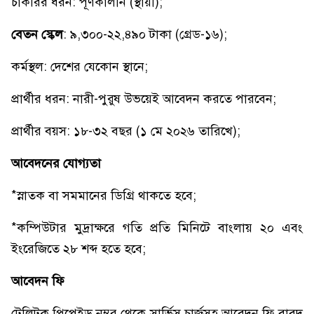
চাকরির ধরন: পূর্ণকালীন (স্থায়ী);
বেতন স্কেল
: ৯,৩০০-২২,৪৯০ টাকা (গ্রেড-১৬);
কর্মস্থল: দেশের যেকোন স্থানে;
প্রার্থীর ধরন: নারী-পুরুষ উভয়েই আবেদন করতে পারবেন;
প্রার্থীর বয়স: ১৮-৩২ বছর (১ মে ২০২৬ তারিখে);
আবেদনের যোগ্যতা
*স্নাতক বা সমমানের ডিগ্রি থাকতে হবে;
*কম্পিউটার মুদ্রাক্ষরে গতি প্রতি মিনিটে বাংলায় ২০ এবং
ইংরেজিতে ২৮ শব্দ হতে হবে;
আবেদন ফি
টেলিটক প্রিপেইড নম্বর থেকে সার্ভিস চার্জসহ আবেদন ফি বাবদ