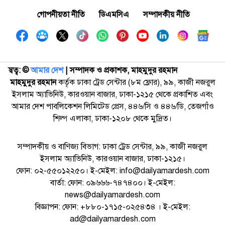
গোপনীয়তা নীতি
ডিএমসিএ
সম্পাদকীয় নীতি
স্বত্ব: ©️
আমার দেশ
| সম্পাদক ও প্রকাশক, মাহমুদুর রহমান
মাহমুদুর রহমান
কর্তৃক ঢাকা ট্রেড সেন্টার (৮ম ফ্লোর), ৯৯, কাজী নজরুল
ইসলাম অ্যাভিনিউ, কারওয়ান বাজার, ঢাকা-১২১৫ থেকে প্রকাশিত এবং
আমার দেশ পাবলিকেশন লিমিটেড প্রেস, ৪৪৬/সি ও ৪৪৬/ডি, তেজগাঁও
শিল্প এলাকা, ঢাকা-১২০৮ থেকে মুদ্রিত।
সম্পাদকীয় ও বাণিজ্য বিভাগ: ঢাকা ট্রেড সেন্টার, ৯৯, কাজী নজরুল
ইসলাম অ্যাভিনিউ, কারওয়ান বাজার, ঢাকা-১২১৫।
ফোন: ০২-৫৫০১২২৫০। ই-মেইল: info@dailyamardesh.com
বার্তা: ফোন: ০৯৬৬৬-৭৪৭৪০০। ই-মেইল:
news@dailyamardesh.com
বিজ্ঞাপন: ফোন: +৮৮০-১৭১৫-০২৫৪৩৪ । ই-মেইল:
ad@dailyamardesh.com