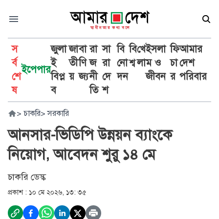
স
জুলা
জা
বা
রা
সা
বি
বি
খে
ইসলা
ফি
আমার
র্ব
ই
তী
ণি
জ
রা
নো
শ্ব
লা
ম ও
চা
দেশ
ইপেপার
শে
বিপ্ল
য়
জ্য
নী
দে
দন
জীবন
র
পরিবার
ষ
ব
তি
শ
>
চাকরি
>
সরকারি
আনসার-ভিডিপি উন্নয়ন ব্যাংকে
নিয়োগ, আবেদন শুরু ১৪ মে
চাকরি ডেস্ক
প্রকাশ :
১০ মে ২০২৬, ১৩: ৩৫