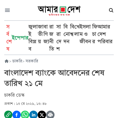
স
জুলা
জা
বা
রা
সা
বি
বি
খে
ইসলা
ফি
আমার
র্ব
ই
তী
ণি
জ
রা
নো
শ্ব
লা
ম ও
চা
দেশ
ইপেপার
শে
বিপ্ল
য়
জ্য
নী
দে
দন
জীবন
র
পরিবার
ষ
ব
তি
শ
>
চাকরি
>
সরকারি
বাংলাদেশ ব্যাংকে আবেদনের শেষ
তারিখ ২১ মে
চাকরি ডেস্ক
প্রকাশ :
১৫ মে ২০২৬, ১৫: ৪৮