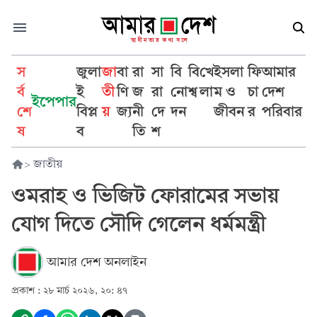
স
জুলা
জা
বা
রা
সা
বি
বি
খে
ইসলা
ফি
আমার
র্ব
ই
তী
ণি
জ
রা
নো
শ্ব
লা
ম ও
চা
দেশ
ইপেপার
শে
বিপ্ল
য়
জ্য
নী
দে
দন
জীবন
র
পরিবার
ষ
ব
তি
শ
>
জাতীয়
ওমরাহ ও ভিজিট ফোরামের সভায়
যোগ দিতে সৌদি গেলেন ধর্মমন্ত্রী
আমার দেশ অনলাইন
প্রকাশ :
২৮ মার্চ ২০২৬, ২০: ৪৭