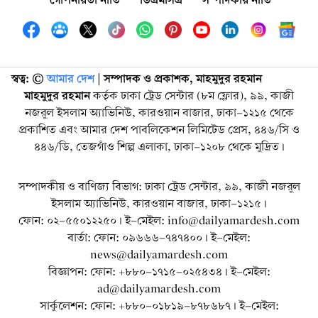
স্বত্ব: ©️
আমার দেশ
| সম্পাদক ও প্রকাশক, মাহমুদুর রহমান
মাহমুদুর রহমান
কর্তৃক ঢাকা ট্রেড সেন্টার (৮ম ফ্লোর), ৯৯, কাজী
নজরুল ইসলাম অ্যাভিনিউ, কারওয়ান বাজার, ঢাকা-১২১৫ থেকে
প্রকাশিত এবং আমার দেশ পাবলিকেশন লিমিটেড প্রেস, ৪৪৬/সি ও
৪৪৬/ডি, তেজগাঁও শিল্প এলাকা, ঢাকা-১২০৮ থেকে মুদ্রিত।
সম্পাদকীয় ও বাণিজ্য বিভাগ: ঢাকা ট্রেড সেন্টার, ৯৯, কাজী নজরুল
ইসলাম অ্যাভিনিউ, কারওয়ান বাজার, ঢাকা-১২১৫।
ফোন: ০২-৫৫০১২২৫০। ই-মেইল: info@dailyamardesh.com
বার্তা: ফোন: ০৯৬৬৬-৭৪৭৪০০। ই-মেইল:
news@dailyamardesh.com
বিজ্ঞাপন: ফোন: +৮৮০-১৭১৫-০২৫৪৩৪ । ই-মেইল:
ad@dailyamardesh.com
সার্কুলেশন: ফোন: +৮৮০-০১৮১৯-৮৭৮৬৮৭ । ই-মেইল: