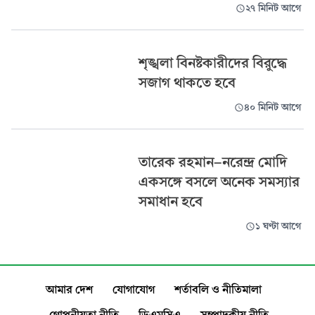
২৭ মিনিট আগে
শৃঙ্খলা বিনষ্টকারীদের বিরুদ্ধে
সজাগ থাকতে হবে
৪০ মিনিট আগে
তারেক রহমান-নরেন্দ্র মোদি
একসঙ্গে বসলে অনেক সমস্যার
সমাধান হবে
১ ঘণ্টা আগে
আমার দেশ
যোগাযোগ
শর্তাবলি ও নীতিমালা
গোপনীয়তা নীতি
ডিএমসিএ
সম্পাদকীয় নীতি