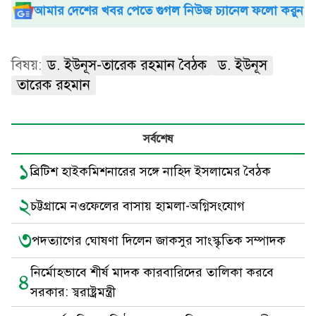
আমার দেশের খবর পেতে গুগল নিউজ চ্যানেল ফলো করুন
বিষয়:
ড. ইউনূস-তারেক রহমান বৈঠক
ড. ইউনূস
তারেক রহমান
সর্বশেষ
১
ব্রিটিশ হাইকমিশনারের সঙ্গে নাহিদ ইসলামের বৈঠক
২
চট্টগ্রামে নওফেলের বাসায় হামলা-অগ্নিসংযোগ
৩
পদত্যাগের ঘোষণা দিলেন জাকসুর সাংস্কৃতিক সম্পাদক
নির্মোহভাবে শীর্ষ মাদক কারবারিদের তালিকা করবে
৪
সরকার: স্বরাষ্ট্রমন্ত্রী