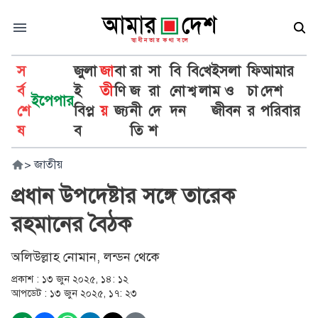
স
জুলা
জা
বা
রা
সা
বি
বি
খে
ইসলা
ফি
আমার
র্ব
ই
তী
ণি
জ
রা
নো
শ্ব
লা
ম ও
চা
দেশ
ইপেপার
শে
বিপ্ল
য়
জ্য
নী
দে
দন
জীবন
র
পরিবার
ষ
ব
তি
শ
>
জাতীয়
প্রধান উপদেষ্টার সঙ্গে তারেক
রহমানের বৈঠক
অলিউল্লাহ নোমান, লন্ডন থেকে
প্রকাশ :
১৩ জুন ২০২৫, ১৪: ১২
আপডেট :
১৩ জুন ২০২৫, ১৭: ২৩