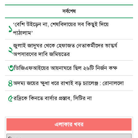
সর্বশেষ
‘বেশি উইড়েন না, শেষবিদায়ের সব কিছুই দিয়ে
১
পাঠালাম’
জুলাই জাদুঘর থেকে হেফাজত নেতাকর্মীদের ভাস্কর্য
২
অপসারণের দাবি জমিয়তের
৩
ডিজিএফআইয়ের আয়নাঘরে ছিল ২৬টি নির্জন কক্ষ
৪
অদম্য জয়ের ক্ষুধা ধরে রাখাই বড় চ্যালেঞ্জ : রোনালদো
৫
রদ্রিকে কিনতে বার্সার প্রস্তাব, সিটির না
এলাকার খবর