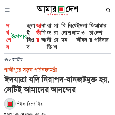
স
জুলা
জা
বা
রা
সা
বি
বি
খে
ইসলা
ফি
আমার
র্ব
ই
তী
ণি
জ
রা
নো
শ্ব
লা
ম ও
চা
দেশ
ইপেপার
শে
বিপ্ল
য়
জ্য
নী
দে
দন
জীবন
র
পরিবার
ষ
ব
তি
শ
>
জাতীয়
গাজীপুরে সড়ক পরিবহনমন্ত্রী
ঈদযাত্রা যদি নিরাপদ-যানজটমুক্ত হয়,
সেটিই আমাদের আনন্দের
স্টাফ রিপোর্টার
প্রকাশ :
২৪ মে ২০২৬, ২০: ২৬