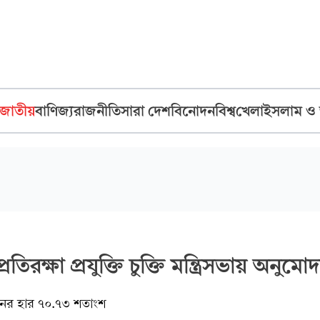
জাতীয়
বাণিজ্য
রাজনীতি
সারা দেশ
বিনোদন
বিশ্ব
খেলা
ইসলাম ও
তিরক্ষা প্রযুক্তি চুক্তি মন্ত্রিসভায় অনুমো
তবায়নের হার ৭০.৭৩ শতাংশ