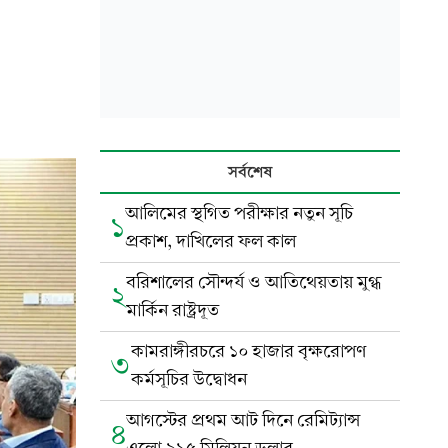
সর্বশেষ
আলিমের স্থগিত পরীক্ষার নতুন সূচি
১
প্রকাশ, দাখিলের ফল কাল
বরিশালের সৌন্দর্য ও আতিথেয়তায় মুগ্ধ
২
মার্কিন রাষ্ট্রদূত
কামরাঙ্গীরচরে ১০ হাজার বৃক্ষরোপণ
৩
কর্মসূচির উদ্বোধন
আগস্টের প্রথম আট দিনে রেমিট্যান্স
৪