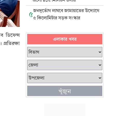
এলো ৯১৫ মিলিয়ন ডলার
জনদুর্ভোগ লাঘবে জামায়াতের উদ্যোগে
৫
৫ কিলোমিটার সড়ক সংস্কার
অব ডিফেন্স
এলাকার খবর
 প্রতিরক্ষা
খুঁজুন