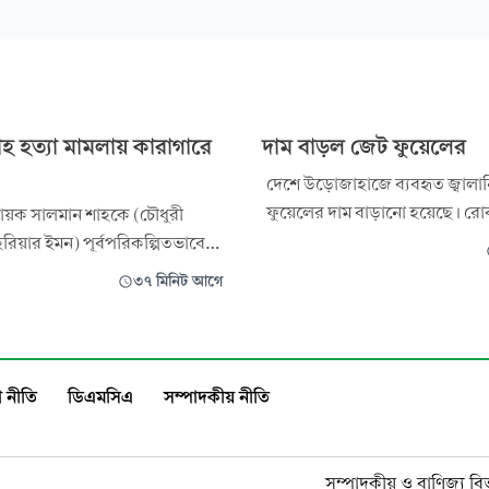
হ হত্যা মামলায় কারাগারে
দাম বাড়ল জেট ফুয়েলের
দেশে উড়োজাহাজে ব্যবহৃত জ্বালা
ফুয়েলের দাম বাড়ানো হয়েছে। রো
্রনায়ক সালমান শাহকে (চৌধুরী
জুলাই) বিকেলে এক বিজ্ঞপ্তিতে দা
রিয়ার ইমন) পূর্বপরিকল্পিতভাবে
বিষয়টি জানিয়েছে বাংলাদেশ এনার্
োগে করা মামলায় গ্রেপ্তার খলনায়ক
৩৭ মিনিট আগে
কমিশন (বিইআরসি)। নতুন দাম অনু
ক ডনকে কারাগারে পাঠানোর
বর্তমানে অভ্যন্তরীণ রুটের ফ্লাইটে প
ছেন আদালত। এ মামলায় ডন
জেট ফুয়েলের দাম পড়বে ১৫৯ টাক
 চার নাম্বার আসামি। রোববার
পাশ
 চিফ মেট্রোপলিটন ম্যাজিস্ট্রেট
 নীতি
ডিএমসিএ
সম্পাদকীয় নীতি
া
সম্পাদকীয় ও বাণিজ্য বি