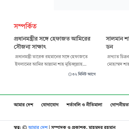
সম্পর্কিত
প্রধানমন্ত্রীর সঙ্গে হেফাজত আমিরের
সালমান শা
সৌজন্য সাক্ষাৎ
ডন
প্রধানমন্ত্রী তারেক রহমানের সঙ্গে হেফাজতে
প্রখ্যাত চিত
ইসলামের আমির আল্লামা শাহ মুহিব্বুল্লাহ
মোহাম্মদ শাহ
বাবুনগরীর সৌজন্য সাক্ষাৎ অনুষ্ঠিত হয়েছে।
হত্যার অভিয
৩২ মিনিট আগে
রোববার চট্টগ্রামের ফটিকছড়িতে আল-
আশরাফুল হ
জামিয়াতুল ইসলামিয়া আজিজুল উলুম বাবুনগর
আদেশ দিয়ে
মাদ্রাসায় এ সাক্ষাৎ অনুষ্ঠিত হয়। সৌজন্য সাক্ষাৎ
এজহারনামীয়
শেষে তারা একটি সংক্ষিপ্ত মতবিনিময় সভায় অং
বিকেলে ঢাকার
আমার দেশ
যোগাযোগ
শর্তাবলি ও নীতিমালা
গোপনীয়তা
মো. জুয়েল র
স্বত্ব: ©️
আমার দেশ
| সম্পাদক ও প্রকাশক, মাহমুদুর রহমান