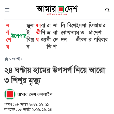
স
জুলা
জা
বা
রা
সা
বি
বি
খে
ইসলা
ফি
আমার
র্ব
ই
তী
ণি
জ
রা
নো
শ্ব
লা
ম ও
চা
দেশ
ইপেপার
শে
বিপ্ল
য়
জ্য
নী
দে
দন
জীবন
র
পরিবার
ষ
ব
তি
শ
>
জাতীয়
২৪ ঘণ্টায় হামের উপসর্গ নিয়ে আরো
৩ শিশুর মৃত্যু
আমার দেশ অনলাইন
প্রকাশ :
০৮ জুলাই ২০২৬, ১৬: ১১
আপডেট :
০৮ জুলাই ২০২৬, ১৬: ১৪