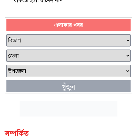
থাকতে হবে: রাশেদ খাঁন
এলাকার খবর
খুঁজুন
সম্পর্কিত