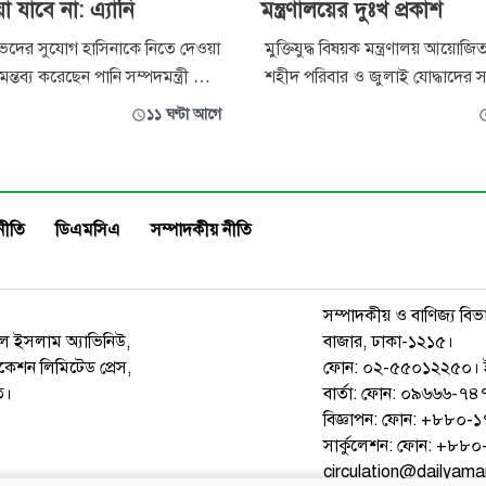
 যাবে না: এ্যানি
মন্ত্রণালয়ের দুঃখ প্রকাশ
দের সুযোগ হাসিনাকে নিতে দেওয়া
মুক্তিযুদ্ধ বিষয়ক মন্ত্রণালয় আয়োজ
ন্তব্য করেছেন পানি সম্পদমন্ত্রী মো.
শহীদ পরিবার ও জুলাই যোদ্ধাদের সং
ৌধুরী এ্যানি। বৃহস্পতিবার (৬
আলোচনা সভায় প্রদর্শিত জুলাই গণঅ
১১ ঘণ্টা আগে
লে জুলাই গণঅভ্যুত্থান ২০২৪-এর
বিষয়ক তথ্যচিত্রে গুরুত্বপূর্ণ কয়েকট
তি উপলক্ষে জাহাঙ্গীরনগর
অবদান যথাযথভাবে উপস্থাপিত না হওয়
য়ে প্রশাসনের উদ্যোগে আয়োজিত
বিতর্কের প্রেক্ষাপটে আন্তরিক দুঃখ প
চনা সভায় প্রধান অতিথির বক্ত
মন্ত্রণালয়। একইসঙ্
নীতি
ডিএমসিএ
সম্পাদকীয় নীতি
সম্পাদকীয় ও বাণিজ্য বিভ
রুল ইসলাম অ্যাভিনিউ,
বাজার, ঢাকা-১২১৫।
েশন লিমিটেড প্রেস,
ফোন: ০২-৫৫০১২২৫০। 
ত।
বার্তা: ফোন: ০৯৬৬৬-
বিজ্ঞাপন: ফোন: +৮৮০
সার্কুলেশন: ফোন: +৮
circulation@dailyam