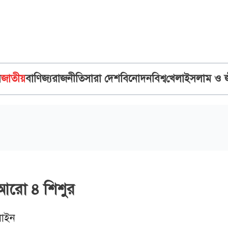
ব
জাতীয়
বাণিজ্য
রাজনীতি
সারা দেশ
বিনোদন
বিশ্ব
খেলা
ইসলাম ও 
 আরো ৪ শিশুর
াইন