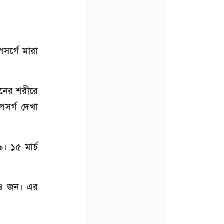
পসর্গে মারা
জনের শরীরে
পসর্গ দেখা
৯। ১৫ মার্চ
১৯৪ জন। এর