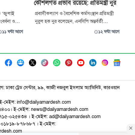
কৌশলগত প্রভাব রয়েছে: প্রতিমন্ত্রী নুর
িত ‘জুলাই
প্রবাসীকল্যাণ ও বৈদেশিক কর্মসংস্থান প্রতিমন্ত্রী
বর্ধনা ও
নুরুল হক নুর বলেছেন, এনসিপি অন্তর্বর্তী
ভ্যুত্থান
সরকারের সহায়তা ছাড়া রাজনৈতিকভাবে দাঁড়াতে
১১ ঘণ্টা আগে
১২ ঘণ্টা আগে
ি ঘটনাপ্রবাহ ও
পারতো না এবং দলটিতে জামায়াতে ইসলামীর
ায় সৃষ্ট
কৌশলগত প্রভাব রয়েছে। বিভিন্ন রাজনৈতিক দলে
্রকাশ করেছে
অনুপ্রবেশের মাধ্যমে রাজনৈতিক ফায়দা নেওয়ার
চেষ্টা করছে জামায়াত। জাতীয় নাগ
াগ: ঢাকা ট্রেড সেন্টার, ৯৯, কাজী নজরুল ইসলাম অ্যাভিনিউ, কারওয়ান
ই-মেইল: info@dailyamardesh.com
৭৪৭৪০০। ই-মেইল: news@dailyamardesh.com
-১৭১৫-০২৫৪৩৪ । ই-মেইল: ad@dailyamardesh.com
৮০-০১৮১৯-৮৭৮৬৮৭ । ই-মেইল:
ardesh.com