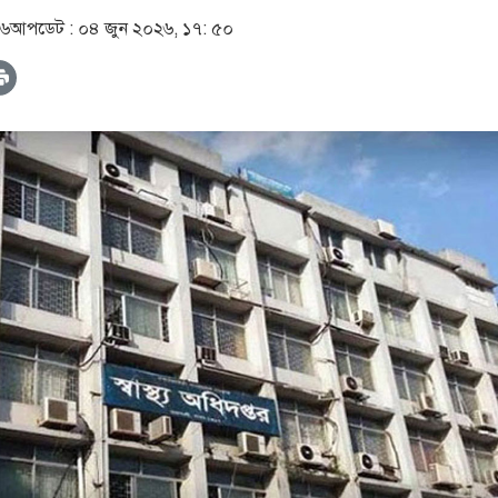
৪৬
আপডেট :
০৪ জুন ২০২৬, ১৭: ৫০