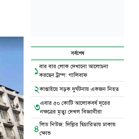
সর্বশেষ
বার বার লোক দেখানো আলোচনা
১
করছেন ট্রাম্প: গালিবাফ
২
কাপ্তাইয়ে সড়ক দুর্ঘটনায় একজন নিহত
এবার ৫০ কোটি আলোকবর্ষ দূরের
৩
নক্ষত্রের মৃত্যু দেখল বিজ্ঞানীরা
লিড নিউজ: দিল্লির দ্বিচারিতায় ঢাকায়
৪
ক্ষোভ