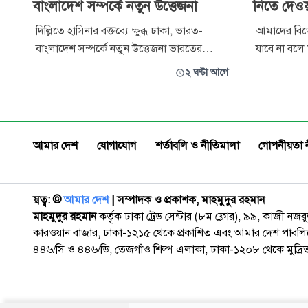
বাংলাদেশ সম্পর্কে নতুন উত্তেজনা
নিতে দেওয়া
দিল্লিতে হাসিনার বক্তব্যে ক্ষুব্ধ ঢাকা, ভারত-
আমাদের বিভে
বাংলাদেশ সম্পর্কে নতুন উত্তেজনা ভারতের
যাবে না বলে ম
রাজধানী নয়াদিল্লিতে সাংবাদিকদের সামনে
শহীদউদ্দীন চ
২ ঘণ্টা আগে
পলাতক প্রধানমন্ত্রী হাসিনার বক্তব্য দেওয়াকে কেন্দ্র
আগস্ট) বিকে
করে ভারত-বাংলাদেশ সম্পর্কে নতুন করে
দুই বছর পূর্
উত্তেজনা তৈরি হয়েছে। হাসিনাকে বক্তব্য দেওয়ার
বিশ্ববিদ্যাল
সুযোগ দেওয়ায় তীব্র ক্ষোভ জানি
দোয়া ও আলো
আমার দেশ
যোগাযোগ
শর্তাবলি ও নীতিমালা
গোপনীয়তা 
স্বত্ব: ©️
আমার দেশ
| সম্পাদক ও প্রকাশক, মাহমুদুর রহমান
মাহমুদুর রহমান
কর্তৃক ঢাকা ট্রেড সেন্টার (৮ম ফ্লোর), ৯৯, কাজী নজ
কারওয়ান বাজার, ঢাকা-১২১৫ থেকে প্রকাশিত এবং আমার দেশ পাবলিক
৪৪৬/সি ও ৪৪৬/ডি, তেজগাঁও শিল্প এলাকা, ঢাকা-১২০৮ থেকে মুদ্রি