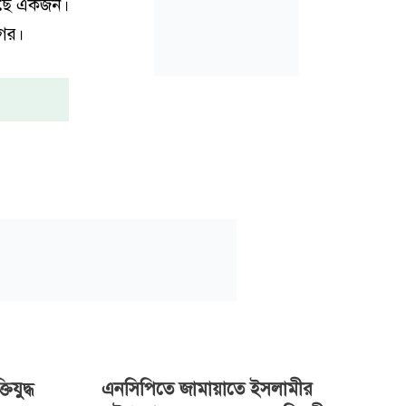
 গেছে একজন।
গের।
িযুদ্ধ
এনসিপিতে জামায়াতে ইসলামীর