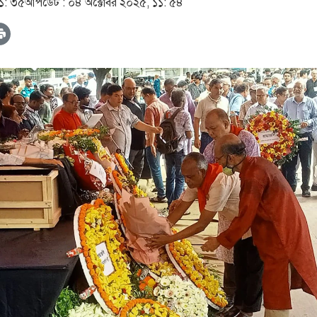
১: ৩৫
আপডেট :
০৪ অক্টোবর ২০২৫, ১১: ৫৪