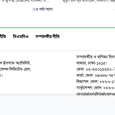
 ও জুলাই যোদ্ধাদের সংবর্ধনা ও
নুরুল হক নুর বলেছেন, এনসিপি অন্তর্ব
 প্রদর্শিত জুলাই গণঅভ্যুত্থান
সরকারের সহায়তা ছাড়া রাজনৈতিকভ
৩ ঘণ্টা আগে
্রে গুরুত্বপূর্ণ কয়েকটি ঘটনাপ্রবাহ ও
পারতো না এবং দলটিতে জামায়াত
াবে উপস্থাপিত না হওয়ায় সৃষ্ট
কৌশলগত প্রভাব রয়েছে। বিভিন্ন 
ক্ষাপটে আন্তরিক দুঃখ প্রকাশ করেছে
অনুপ্রবেশের মাধ্যমে রাজনৈতিক ফায
 একইসঙ্
চেষ্টা করছে জামায়াত। জাতীয় নাগ
নীতি
ডিএমসিএ
সম্পাদকীয় নীতি
সম্পাদকীয় ও বাণিজ্য বিভ
রুল ইসলাম অ্যাভিনিউ,
বাজার, ঢাকা-১২১৫।
েশন লিমিটেড প্রেস,
ফোন: ০২-৫৫০১২২৫০। 
ত।
বার্তা: ফোন: ০৯৬৬৬-
বিজ্ঞাপন: ফোন: +৮৮০
সার্কুলেশন: ফোন: +৮
circulation@dailyam
ওয়েব মেইল
কনভার