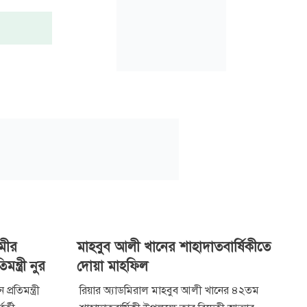
মীর
মাহবুব আলী খানের শাহাদাতবার্ষিকীতে
্ত্রী নুর
দোয়া মাহফিল
্রতিমন্ত্রী
রিয়ার অ্যাডমিরাল মাহবুব আলী খানের ৪২তম