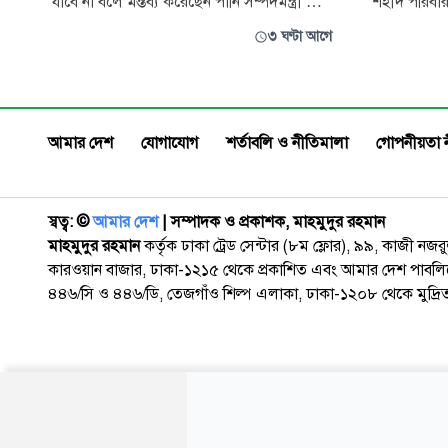
যাবে না বলে মন্তব্য করেছেন পানি সম্পদমন্ত্রী মো.
শহীদ পরিবার
শহীদউদ্দীন চৌধুরী এ্যানি। বৃহস্পতিবার (৬
আলোচনা সভায়
৩ ঘণ্টা আগে
আগস্ট) বিকেলে জুলাই গণঅভ্যুত্থান ২০২৪-এর
বিষয়ক তথ্যচিত
দুই বছর পূর্তি উপলক্ষে জাহাঙ্গীরনগর
অবদান যথাযথভ
বিশ্ববিদ্যালয়ে প্রশাসনের উদ্যোগে আয়োজিত
বিতর্কের প্রে
দোয়া ও আলোচনা সভায় প্রধান অতিথির বক্ত
মন্ত্রণালয়।
আমার দেশ
যোগাযোগ
শর্তাবলি ও নীতিমালা
গোপনীয়তা 
স্বত্ব: ©️
আমার দেশ
| সম্পাদক ও প্রকাশক, মাহমুদুর রহমান
মাহমুদুর রহমান
কর্তৃক ঢাকা ট্রেড সেন্টার (৮ম ফ্লোর), ৯৯, কাজী নজ
কারওয়ান বাজার, ঢাকা-১২১৫ থেকে প্রকাশিত এবং আমার দেশ পাবলিক
৪৪৬/সি ও ৪৪৬/ডি, তেজগাঁও শিল্প এলাকা, ঢাকা-১২০৮ থেকে মুদ্রি