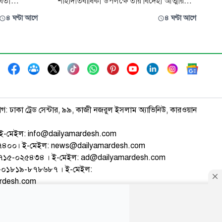
র্তী
শাহাদাতবার্ষিকী উপলক্ষে তার বিদেহী আত্মার
াবে দাঁড়াতে
মাগফিরাত কামনা করে দোয়া মাহফিল ও ইসলামী
৪ ঘণ্টা আগে
৪ ঘণ্টা আগে
ে ইসলামীর
আলোচনা সভার আয়োজন করা হয়েছে।
রাজনৈতিক দলে
বৃহস্পতিবার (৬ আগস্ট) বাদ মাগরিব রাজধানীর
়দা নেওয়ার
ধানমন্ডিস্থ ‘মাহবুব ভবনে’ মরহুমের পরিবারের
পক্ষ থেকে এ দোয়া মাহফিলের আয়োজন করা হয়।
এতে গণপ্
াগ: ঢাকা ট্রেড সেন্টার, ৯৯, কাজী নজরুল ইসলাম অ্যাভিনিউ, কারওয়ান
ই-মেইল: info@dailyamardesh.com
৭৪৭৪০০। ই-মেইল: news@dailyamardesh.com
-১৭১৫-০২৫৪৩৪ । ই-মেইল: ad@dailyamardesh.com
৮০-০১৮১৯-৮৭৮৬৮৭ । ই-মেইল:
ardesh.com
্টার
আর্কাইভ
বিজ্ঞাপন
সাইটম্যাপ