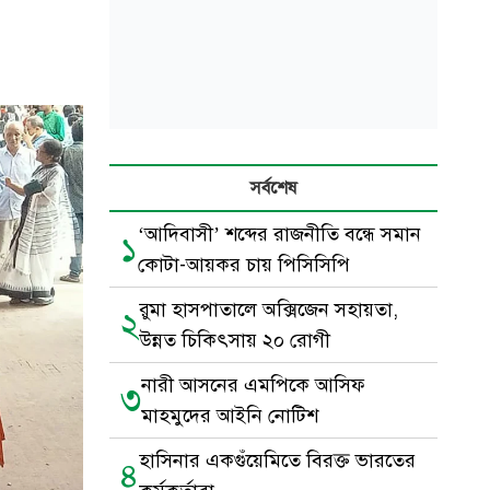
সর্বশেষ
‘আদিবাসী’ শব্দের রাজনীতি বন্ধে সমান
১
কোটা-আয়কর চায় পিসিসিপি
রুমা হাসপাতালে অক্সিজেন সহায়তা,
২
উন্নত চিকিৎসায় ২০ রোগী
নারী আসনের এমপিকে আসিফ
৩
মাহমুদের আইনি নোটিশ
হাসিনার একগুঁয়েমিতে বিরক্ত ভারতের
৪