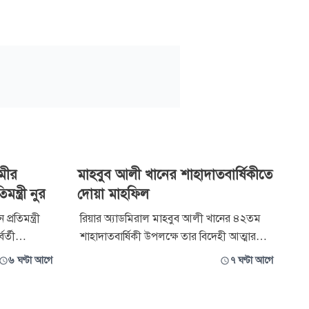
মীর
মাহবুব আলী খানের শাহাদাতবার্ষিকীতে
্ত্রী নুর
দোয়া মাহফিল
্রতিমন্ত্রী
রিয়ার অ্যাডমিরাল মাহবুব আলী খানের ৪২তম
র্তী
শাহাদাতবার্ষিকী উপলক্ষে তার বিদেহী আত্মার
াবে দাঁড়াতে
মাগফিরাত কামনা করে দোয়া মাহফিল ও ইসলামী
৬ ঘণ্টা আগে
৭ ঘণ্টা আগে
ে ইসলামীর
আলোচনা সভার আয়োজন করা হয়েছে।
রাজনৈতিক দলে
বৃহস্পতিবার (৬ আগস্ট) বাদ মাগরিব রাজধানীর
়দা নেওয়ার
ধানমন্ডিস্থ ‘মাহবুব ভবনে’ মরহুমের পরিবারের