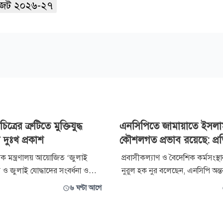
জেট ২০২৬-২৭
ত্রের ত্রুটিতে মুক্তিযুদ্ধ
এনসিপিতে জামায়াতে ইসলা
র দুঃখ প্রকাশ
কৌশলগত প্রভাব রয়েছে: প্রতিমন
িষয়ক মন্ত্রণালয় আয়োজিত ‘জুলাই
প্রবাসীকল্যাণ ও বৈদেশিক কর্মসংস্থান প
 ও জুলাই যোদ্ধাদের সংবর্ধনা ও
নুরুল হক নুর বলেছেন, এনসিপি অন্তর্ব
 প্রদর্শিত জুলাই গণঅভ্যুত্থান
সরকারের সহায়তা ছাড়া রাজনৈতিকভ
৬ ঘণ্টা আগে
্রে গুরুত্বপূর্ণ কয়েকটি ঘটনাপ্রবাহ ও
পারতো না এবং দলটিতে জামায়াত
াবে উপস্থাপিত না হওয়ায় সৃষ্ট
কৌশলগত প্রভাব রয়েছে। বিভিন্ন 
ক্ষাপটে আন্তরিক দুঃখ প্রকাশ করেছে
অনুপ্রবেশের মাধ্যমে রাজনৈতিক ফায