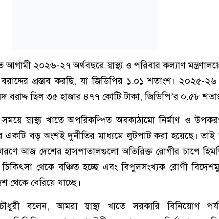
থ্য খাতে আগামী ২০২৬-২৭ অর্থবছরে স্বাস্থ্য ও পরিবার কল্যাণ মন্ত্রণা
রাদ্দের প্রস্তাব করছি, যা জিডিপির ১.০১ শতাংশ। ২০২৫-২৬
দ বরাদ্দ ছিল ৩৫ হাজার ৪৭৭ কোটি টাকা, জিডিপি’র ০.৫৮ শতা
 সময়ে স্বাস্থ্য খাতে অপরিকল্পিত অবকাঠামো নির্মাণ ও উপকর
 একটি বড় অংশই দুর্নীতির মাধ্যমে লুটপাট করা হয়েছে। তাই স্বা
কারণে আজ দেশের হাসপাতালগুলো অতিরিক্ত রোগীর চাপে হিমশি
 চিকিৎসা থেকে বঞ্চিত হচ্ছে এবং বিপুলসংখ্যক রোগী বিদেশ
দেশ থেকে বেরিয়ে যাচ্ছে।
ধুরী বলেন, আমরা স্বাস্থ্য খাতে সরকারি বিনিয়োগ পর্য