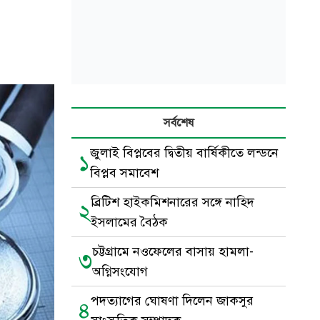
সর্বশেষ
জুলাই বিপ্লবের দ্বিতীয় বার্ষিকীতে লন্ডনে
১
বিপ্লব সমাবেশ
ব্রিটিশ হাইকমিশনারের সঙ্গে নাহিদ
২
ইসলামের বৈঠক
চট্টগ্রামে নওফেলের বাসায় হামলা-
৩
অগ্নিসংযোগ
পদত্যাগের ঘোষণা দিলেন জাকসুর
৪