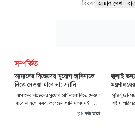
বিষয়:
আমার দেশ
বা
সম্পর্কিত
আমাদের বিভেদের সুযোগ হাসিনাকে
জুলাই তথ্যচি
নিতে দেওয়া যাবে না: এ্যানি
মন্ত্রণালয়ে
আমাদের বিভেদের সুযোগ হাসিনাকে নিতে দেওয়া
মুক্তিযুদ্ধ ব
যাবে না বলে মন্তব্য করেছেন পানি সম্পদমন্ত্রী মো.
শহীদ পরিবার
শহীদউদ্দীন চৌধুরী এ্যানি। বৃহস্পতিবার (৬
আলোচনা সভায়
৬ ঘণ্টা আগে
আগস্ট) বিকেলে জুলাই গণঅভ্যুত্থান ২০২৪-এর
বিষয়ক তথ্যচিত
দুই বছর পূর্তি উপলক্ষে জাহাঙ্গীরনগর
অবদান যথাযথভ
বিশ্ববিদ্যালয়ে প্রশাসনের উদ্যোগে আয়োজিত
বিতর্কের প্রে