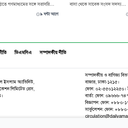
্লিতে গণমাধ্যমের সঙ্গে সরাসরি
বাসা থেকে সাবেক সংসদ সদস্য
সুযোগ দেওয়ায় তীব্র ক্ষোভ ও গভীর
আখতারুজ্জামানকে (৭৩) গ্রেপ্তার ক
৯ ঘণ্টা আগে
শ করেছে বাংলাদেশের পররাষ্ট্র
মহানগর গোয়েন্দা পুলিশ (ডিবি)। তার 
বুধবার এক বিবৃতিতে মন্ত্রণালয় জানায়,
হত্যাসহ একাধিক মামলা রয়েছে। বুধবার রাতে
ে হাসিনা ও তার সহযোগীরা বাংলাদেশ
গুলশানের একটি বাসায় অভিযান চাল
ের বিরু
গ্রেপ্তার করা হয়। পরে তাকে ডিবি 
হয়েছে। সং
নীতি
ডিএমসিএ
সম্পাদকীয় নীতি
সম্পাদকীয় ও বাণিজ্য বিভ
রুল ইসলাম অ্যাভিনিউ,
বাজার, ঢাকা-১২১৫।
েশন লিমিটেড প্রেস,
ফোন: ০২-৫৫০১২২৫০। 
ত।
বার্তা: ফোন: ০৯৬৬৬-
বিজ্ঞাপন: ফোন: +৮৮০
সার্কুলেশন: ফোন: +৮
circulation@dailyam