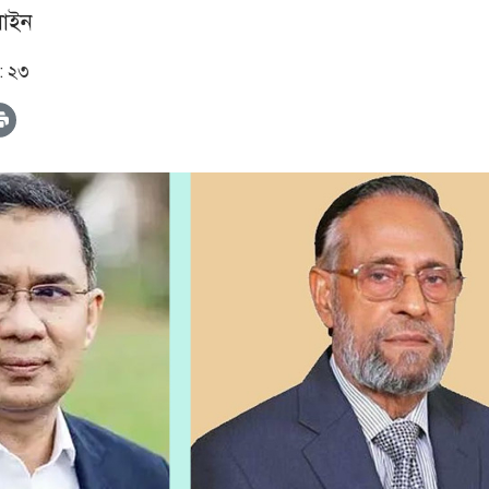
াইন
: ২৩