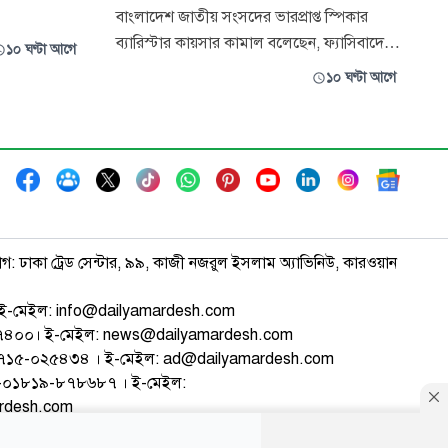
বাংলাদেশ জাতীয় সংসদের ভারপ্রাপ্ত স্পিকার
রেছে ঢাকা
ব্যারিস্টার কায়সার কামাল বলেছেন, ফ্যাসিবাদের
১০ ঘণ্টা আগে
বিরুদ্ধে
বিরুদ্ধে লড়তে গিয়ে যারা শহিদ ও যুদ্ধাহত হয়েছেন
১০ ঘণ্টা আগে
তাদেরকে আমি গভীর শ্রদ্ধার সাথে স্মরণ করছি।
িয়ে তাকে
তিনি বলেন, সাম্রাজ্যবাদ ও আধিপত্যবাদ বিরোধী
হেফাজতে নেওয়া
বৈষম্যহীন বাংলাদেশ বিনির্মাণে আমাদের দৃঢ়
প্রতিজ্ঞ থাকতে হবে। বু
াগ: ঢাকা ট্রেড সেন্টার, ৯৯, কাজী নজরুল ইসলাম অ্যাভিনিউ, কারওয়ান
ই-মেইল: info@dailyamardesh.com
৭৪৭৪০০। ই-মেইল: news@dailyamardesh.com
-১৭১৫-০২৫৪৩৪ । ই-মেইল: ad@dailyamardesh.com
৮০-০১৮১৯-৮৭৮৬৮৭ । ই-মেইল:
ardesh.com