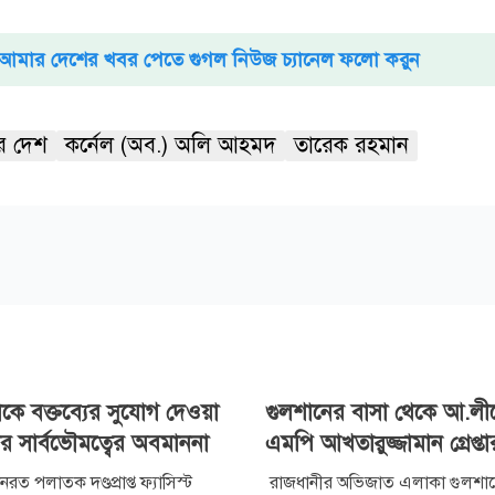
আমার দেশের খবর পেতে গুগল নিউজ চ্যানেল ফলো করুন
র দেশ
কর্নেল (অব.) অলি আহমদ
তারেক রহমান
াকে বক্তব্যের সুযোগ দেওয়া
গুলশানের বাসা থেকে আ.লী
র সার্বভৌমত্বের অবমাননা
এমপি আখতারুজ্জামান গ্রেপ্তা
রত পলাতক দণ্ডপ্রাপ্ত ফ্যাসিস্ট
রাজধানীর অভিজাত এলাকা গুলশা