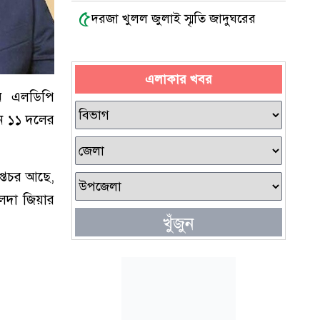
৫
দরজা খুলল জুলাই স্মৃতি জাদুঘরের
এলাকার খবর
েন এলডিপি
তনে ১১ দলের
প্তচর আছে,
ালেদা জিয়ার
খুঁজুন