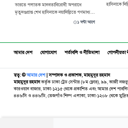
হাসিনাকে দিল
ভারতে পলাতক মানবতাবিরোধী অপরাধে
মতবিনিময়ের 
মৃতুদণ্ডপ্রাপ্ত শেখ হাসিনাকে নয়াদিল্লিতে গণমাধ্যমে
উদ্বেগ প্রকা
সরাসরি মতবিনিময়ের সুযোগ দেওয়ায় তীব্র ক্ষোভ
১ ঘণ্টা আগে
মন্ত্রণালয়। 
ও গভীর উদ্বেগ প্রকাশ করেছে বাংলাদেশের
ওই অনুষ্ঠান
পররাষ্ট্র মন্ত্রণালয়। গতকাল বুধবার বিবৃতিতে
রাষ্ট্র ও জনগণ
মন্ত্রণালয় জানায়, ওই অনুষ্ঠানে হাসিনা ও তার
সহযোগীরা বাংলাদেশ রাষ্ট্র ও জনগ
আমার দেশ
যোগাযোগ
শর্তাবলি ও নীতিমালা
গোপনীয়তা 
স্বত্ব: ©️
আমার দেশ
| সম্পাদক ও প্রকাশক, মাহমুদুর রহমান
মাহমুদুর রহমান
কর্তৃক ঢাকা ট্রেড সেন্টার (৮ম ফ্লোর), ৯৯, কাজী নজ
কারওয়ান বাজার, ঢাকা-১২১৫ থেকে প্রকাশিত এবং আমার দেশ পাবলিক
৪৪৬/সি ও ৪৪৬/ডি, তেজগাঁও শিল্প এলাকা, ঢাকা-১২০৮ থেকে মুদ্রি