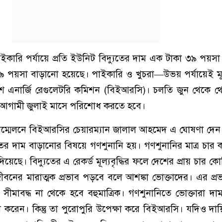
, পাইকারি পর্যায়ে প্রতি ইউনিট বিদ্যুতের দাম এক টাকা ৩৯ পয়স
৯ পয়সা বাড়ানো হয়েছে। পাইকারি ও খুচরা—উভয় পর্যায়েই মূল্
েশ এনার্জি রেগুলেটরি কমিশন (বিইআরসি)। চলতি জুন থেকে থ
 যা আগামী জুলাই মাসে পরিশোধ করতে হবে।
ম্মেলনে বিইআরসির চেয়ারম্যান জালাল আহমেদ এ ঘোষণা দে
ের দাম বাড়ানোর বিষয়ে গণশুনানি হয়। গণশুনানির মাত্র চার ক
েছে। বিদ্যুতের এ রেকর্ড মূল্যবৃদ্ধির ফলে দেশের প্রায় চার ক
বনের মারাত্মক প্রভাব পড়বে বলে আশঙ্কা ভোক্তাদের। এর প্রভাব
ে সীমাবদ্ধ না থেকে হবে বহুমাত্রিক। গণশুনানিতে ভোক্তারা দ
তা করেন। কিন্তু তা পুরোপুরি উপেক্ষা করে বিইআরসি। যদিও দায়িত