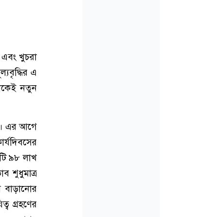
া এবং খুচরা
যবৃদ্ধির এ
েকেই নতুন
ন। এর আগে
ার্যদিবসের
োটি ৯৮ লাখ
 শুধুমাত্র
াম বাড়ানোর
্ব গ্রহণের