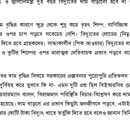
ৎ ও জ্বালানিমন্ত্রী দুই বছর বিদ্যুতের দাম বাড়ানো হবে না ব
াম বৃদ্ধির কারণে ক্ষুদ্র থেকে শুরু করে বৃহৎ শিল্প, বাণিজ্য
ের ওপর চাপ পড়বে সবেচেয় বেশি। বিদ্যুতের লোডের (নিম্ন
ল দিতে হবে গ্রাহকদের। সান্ধ্যকালীন (পিক আওয়ার) বিদ্যুতের 
্র ও কুটির শিল্পের ওপর মারাত্মক নেতিবাচক প্রভাব পড়বে ব
র দাম বৃদ্ধির বিষয়ে সরকারের প্রস্তাবনার পুরোপুরি প্রতিফলন
বিষহ করে তুলবে কি না- এমন দুটি প্রশ্ন ছিল বিইআরসির চে
চেয়ারম্যান বলেন, বিরাজমান পরিস্থিতি বিচার-বিশ্লেষণ করে দ
য়েছে। দাম বাড়লে এর প্রভাব কিছুটা জনজীবনে পড়বে, এটাই স
 কোটি টাকা বিদ্যুৎ খাতে ভর্তুকি দিতে হবে বলেও জানান তিন