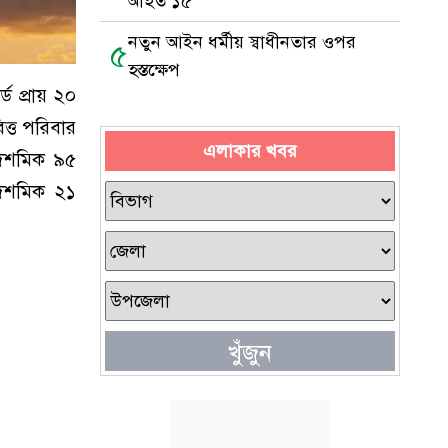
আহত ১৫
নতুন আইন ধর্মীয় স্বাধীনতার ওপর
৫
হস্তক্ষেপ
ড প্রায় ২০
ত্ত পরিবার
এলাকার খবর
৯ দশমিক ৯৫
৮ দশমিক ২১
খুঁজুন