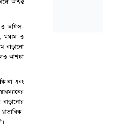
লে আশ্বস্ত
িক ও অফিস-
, মধ্যম ও
দাম বাড়ানো
লেও আশঙ্কা
 কি না এবং
য়ারম্যানের
াম বাড়ানোর
্বাভাবিক।
ি।