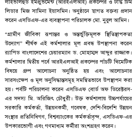
লাইভলিহুড ইমপ্রুভমেন্ট (আরইএলআই) প্রকল্পের ও টাস্ক টিম
লিডার মিজ সামিনা ইয়াসমিন। অনুষ্ঠানে স্বাগত বক্তব্য প্রদান
করেন এসডিএফ-এর ব্যবস্থাপনা পরিচালক মো. নুরুল আমিন।
“গ্রামীণ জীবিকা রূপান্তর ও অন্তর্ভুক্তিমূলক স্থিতিস্থাপকতা
উদ্যোগ” শীর্ষক এই কর্মশালার মূল প্রবন্ধ উপস্থাপনা করেন
র‌্যাপিড বাংলাদেশের চেয়ারম্যান ড. মোহাম্মদ আব্দুর রাজ্জাক।
কর্মশালার দ্বিতীয় পর্বে আরইএলআই প্রকল্পের পাঁচটি থিমেটিক
বিষয়ে গ্রুপ আলোচনা অনুষ্ঠিত হয় এবং আলোচনার
সারসংক্ষেপ ও মূল অনুসিদ্ধান্তসমূহ সমন্বিতভাবে উপস্থাপন করা
হয়। পর্বটি পরিচালনা করেন এসডিএফ বোর্ড অফ ডিরেক্টরস-
এর সদস্য মি. অরিজিৎ চৌধুরী। উক্ত কর্মশালায় উচ্চপর্যায়ের
সরকারি কর্মকর্তা, উন্নয়নকর্মী, গবেষক, দেশি-বিদেশি উন্নয়ন
সংস্থার প্রতিনিধিগণ, বিশ্বব্যাংকের কর্মকর্তাবৃন্দ, এসডিএফ-এর
উপকারভোগী এবং গণমাধ্যম কর্মীরা অংশগ্রহণ করেন।