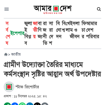
স
জুলা
জা
বা
রা
সা
বি
বি
খে
ইসলা
ফি
আমার
র্ব
ই
তী
ণি
জ
রা
নো
শ্ব
লা
ম ও
চা
দেশ
ইপেপার
শে
বিপ্ল
য়
জ্য
নী
দে
দন
জীবন
র
পরিবার
ষ
ব
তি
শ
>
জাতীয়
গ্রামীণ উদ্যোক্তা তৈরির মাধ্যমে
কর্মসংস্থান সৃষ্টির আহ্বান অর্থ উপদেষ্টার
স্টাফ রিপোর্টার
প্রকাশ :
১১ ডিসেম্বর ২০২৫, ১৫: ৪২