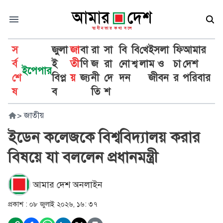
স
জুলা
জা
বা
রা
সা
বি
বি
খে
ইসলা
ফি
আমার
র্ব
ই
তী
ণি
জ
রা
নো
শ্ব
লা
ম ও
চা
দেশ
ইপেপার
শে
বিপ্ল
য়
জ্য
নী
দে
দন
জীবন
র
পরিবার
ষ
ব
তি
শ
>
জাতীয়
ইডেন কলেজকে বিশ্ববিদ্যালয় করার
বিষয়ে যা বললেন প্রধানমন্ত্রী
আমার দেশ অনলাইন
প্রকাশ :
০৮ জুলাই ২০২৬, ১৬: ৩৭