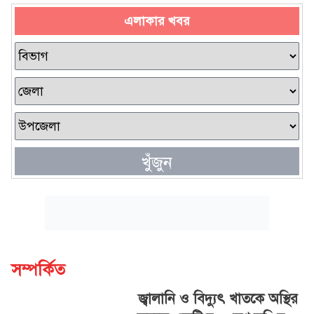
এলাকার খবর
খুঁজুন
সম্পর্কিত
জ্বালানি ও বিদ্যুৎ খাতকে অস্থির