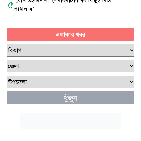
‘বেশি উইড়েন না, শেষবিদায়ের সব কিছুই দিয়ে
৫
পাঠালাম’
এলাকার খবর
খুঁজুন