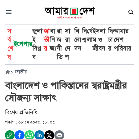
স
জুলা
জা
বা
রা
সা
বি
বি
খে
ইসলা
ফি
আমার
র্ব
ই
তী
ণি
জ
রা
নো
শ্ব
লা
ম ও
চা
দেশ
ইপেপার
শে
বিপ্ল
য়
জ্য
নী
দে
দন
জীবন
র
পরিবার
ষ
ব
তি
শ
>
জাতীয়
বাংলাদেশ ও পাকিস্তানের স্বরাষ্ট্রমন্ত্রীর
সৌজন্য সাক্ষাৎ
বিশেষ প্রতিনিধি
প্রকাশ :
০৮ মে ২০২৬, ১৮: ০৫