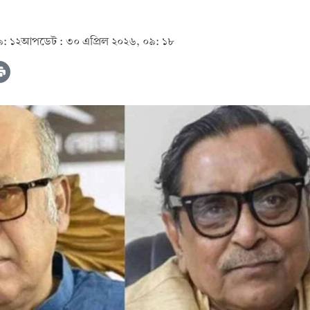
৯: ১২
আপডেট :
৩০ এপ্রিল ২০২৬, ০৯: ১৮