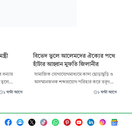
ত্রী
বিভেদ ভুলে আলেমদের ঐক্যের পথে
হাঁটার আহ্বান মুফতি জিলানীর
 বন্যায়
সামাজিক যোগাযোগমাধ্যমে কাদা ছোড়াছুড়ি ও
 তুলে
অসম্মানজনক শব্দপ্রয়োগ পরিহার করে তরুণ
়া ইউনিয়নের
আলেমদের ঐক্যের পথে হাঁটার আহ্বান
১ ঘণ্টা আগে
১ ঘণ্টা আগে
াকায়
জানিয়েছেন হেফাজতে ইসলাম বাংলাদেশের
ষে টিনের নতুন
কেন্দ্রীয় সাংগঠনিক সম্পাদক ও কুমিল্লা
রধানমন্ত্রী এ
মহানগরীর সভাপতি মুফতি শামসুল ইসলাম
জিলানী। ফেসবুকে চলমান কিছু অনভিপ্রেত
ঘটনা নিয়ে দেওয়া এক বিবৃতিতে