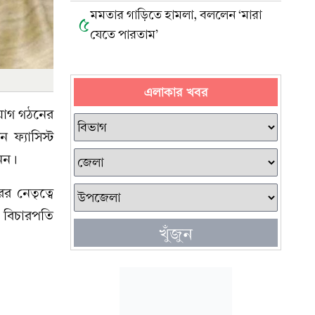
মমতার গাড়িতে হামলা, বললেন ‘মারা
৫
যেতে পারতাম’
এলাকার খবর
িযোগ গঠনের
ফ্যাসিস্ট
েনন।
র নেতৃত্বে
 বিচারপতি
খুঁজুন