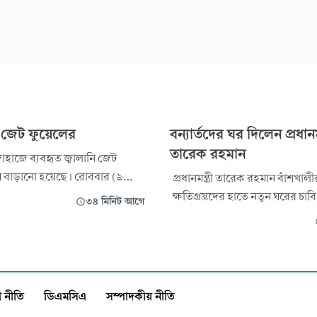
 জেট ফুয়েলের
বন্যার্তদের ঘর দিলেন প্রধানমন্
তারেক রহমান
হাজে ব্যবহৃত জ্বালানি জেট
ম বাড়ানো হয়েছে। রোববার (৯
প্রধানমন্ত্রী তারেক রহমান বাঁশখালীর
লে এক বিজ্ঞপ্তিতে দাম বাড়ানোর
ক্ষতিগ্রস্তদের হাতে নতুন ঘরের চাবি
৩৪ মিনিট আগে
য়েছে বাংলাদেশ এনার্জি রেগুলেটরি
দিয়েছেন। রোববার দুপুরে বাহারছড
রসি)। নতুন দাম অনুযায়ী,
পশ্চিম বাঁশখালীর বন্যা কবলিত এল
ন্তরীণ রুটের ফ্লাইটে প্রতি লিটার
ক্ষতিগ্রস্ত মানুষের পুনর্বাসনের লক্
র দাম পড়বে ১৫৯ টাকা ৫২ পয়সা।
ঘরের চাবি তাদের হাতে তুলে দেন। প্
সময় ক্ষতিগ্রস্ত মানুষের সাথে
 নীতি
ডিএমসিএ
সম্পাদকীয় নীতি