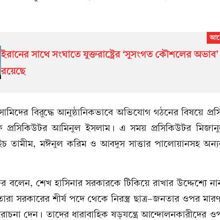
ইরানের সাথে সংঘাতে যুক্তরাষ্ট্রের ‘সুসংগত কৌশলের অভাব’
রয়েছে
ামিদের বিরুদ্ধে আনুষ্ঠানিকভাবে অভিযোগ গঠনের বিষয়ে প্র
িফ প্রসিকিউটর আমিনুল ইসলাম। এ সময় প্রসিকিউটর মিজান
চ তামীম, মঈনুল করিম ও আবদুস সাত্তার পালোয়ানসহ অন্যর
টর বলেন, শেখ হাসিনার সরকারকে টিকিয়ে রাখার উদ্দেশ্যে ন
া সরকারের শীর্ষ পদে থেকে নিরস্ত্র ছাত্র-জনতার ওপর মারণাস্ত
োচনা দেন। তাদের ধারাবাহিক ষড়যন্ত্রে আন্দোলনকারীদের ওপর 