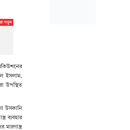
সিকিউশনের
ুল ইসলাম,
া উপস্থিত
ানা উসকানি
্র ব্যবহার
মারণাস্ত্র