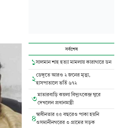
সর্বশেষ
১
সালমান শাহ হত্যা মামলায় কারাগারে ডন
ডেঙ্গুতে আরও ২ জনের মৃত্যু,
২
হাসপাতালে ভর্তি ৬৭২
মাতারবাড়ি কয়লা বিদ্যুৎকেন্দ্র ঘুরে
৩
দেখলেন প্রধানমন্ত্রী
স্বাধীনতার ৫৫ বছরেও পাকা হয়নি
৪
ওসমানীনগরের ৩ গ্রামের সড়ক