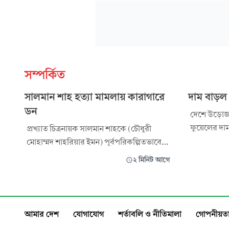
সম্পর্কিত
সালমান শাহ হত্যা মামলায় কারাগারে
দাম বাড়ল
ডন
দেশে উড়োজা
ফুয়েলের দা
প্রখ্যাত চিত্রনায়ক সালমান শাহকে (চৌধুরী
জুলাই) বিকে
মোহাম্মদ শাহরিয়ার ইমন) পূর্বপরিকল্পিতভাবে
বিষয়টি জানি
হত্যার অভিযোগে করা মামলায় গ্রেপ্তার খলনায়ক
২ মিনিট আগে
কমিশন (বিইআ
আশরাফুল হক ডনকে কারাগারে পাঠানোর
বর্তমানে অভ্য
আদেশ দিয়েছেন আদালত। এ মামলায় ডন
জেট ফুয়েলে
এজহারনামীয় চার নাম্বার আসামি। রোববার
পাশ
বিকেলে ঢাকার চিফ মেট্রোপলিটন ম্যাজিস্ট্রেট
আমার দেশ
যোগাযোগ
শর্তাবলি ও নীতিমালা
গোপনীয়তা
মো. জুয়েল রা