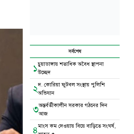
সর্বশেষ
চুয়াডাঙ্গায় শতাধিক অবৈধ স্থাপনা
১
উচ্ছেদ
দ. কোরিয়া ফুটবল সংস্থায় পুলিশি
২
অভিযান
অন্তর্বর্তীকালীন সরকার গঠনের দিন
৩
আজ
মাংস কম দেওয়ায় বিয়ে বাড়িতে সংঘর্ষ,
৪