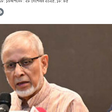
 ১৮: ১৬
আপডেট :
২৮ সেপ্টেম্বর ২০২৫, ১৮: ৪৫