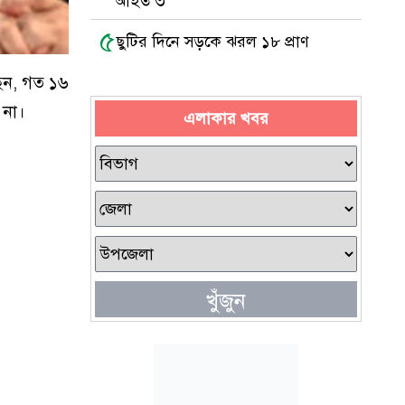
আহত ৩
৫
ছুটির দিনে সড়কে ঝরল ১৮ প্রাণ
েছেন, গত ১৬
 না।
এলাকার খবর
খুঁজুন