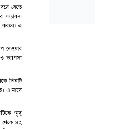
হ বয়ে যেতে
র সম্ভাবনা
লাভ করবে। এ
রূপ নেওয়ার
ও ভ্যাপসা
েকে তিনটি
ছে। এ মাসে
িকে ‘মৃদু
৪০ থেকে ৪২