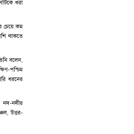
সেটিকে ধরা
র চেয়ে কম
বেশি থাকতে
তিনি বলেন,
ষিণ-পশ্চিম
ঝারি ধরনের
ান নদ-নদীর
্চল, উত্তর-