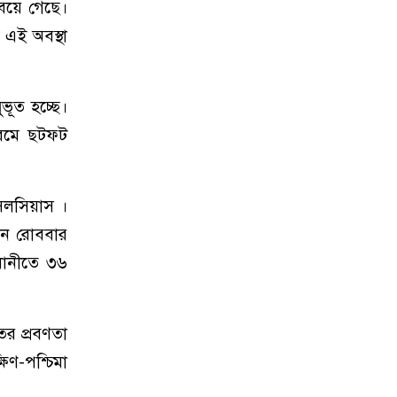
বয়ে গেছে।
 এই অবস্থা
ভূত হচ্ছে।
গরমে ছটফট
সেলসিয়াস ।
দিন রোববার
জধানীতে ৩৬
র প্রবণতা
িণ-পশ্চিমা