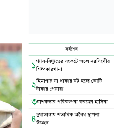
সর্বশেষ
গ্যাস-বিদ্যুতের সংকটে অচল নরসিংদীর
১
শিল্পকারখানা
হিমাগার না থাকায় নষ্ট হচ্ছে কোটি
২
টাকার পেয়ারা
৩
নাশকতার পরিকল্পনা করছেন হাসিনা
চুয়াডাঙ্গায় শতাধিক অবৈধ স্থাপনা
৪
উচ্ছেদ