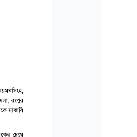
ময়মনসিংহ,
েলা, রংপুর
কে মাঝারি
বিকের চেয়ে