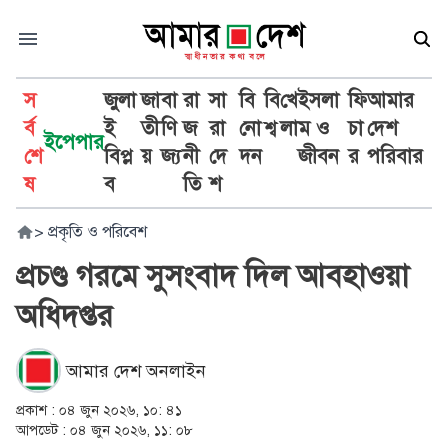
স
জুলা
জা
বা
রা
সা
বি
বি
খে
ইসলা
ফি
আমার
র্ব
ই
তী
ণি
জ
রা
নো
শ্ব
লা
ম ও
চা
দেশ
ইপেপার
শে
বিপ্ল
য়
জ্য
নী
দে
দন
জীবন
র
পরিবার
ষ
ব
তি
শ
>
প্রকৃতি ও পরিবেশ
প্রচণ্ড গরমে সুসংবাদ দিল আবহাওয়া
অধিদপ্তর
আমার দেশ অনলাইন
প্রকাশ :
০৪ জুন ২০২৬, ১০: ৪১
আপডেট :
০৪ জুন ২০২৬, ১১: ০৮