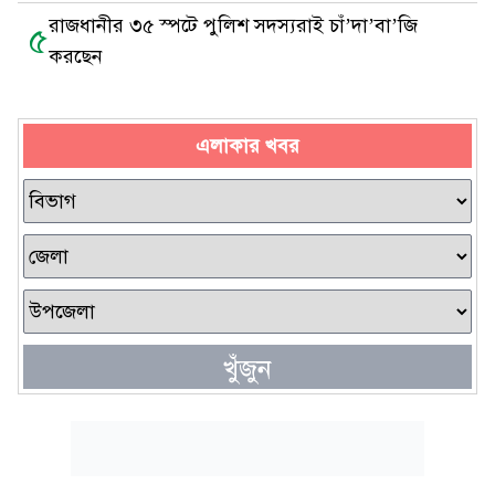
রাজধানীর ৩৫ স্পটে পুলিশ সদস্যরাই চাঁ’দা’বা’জি
৫
করছেন
এলাকার খবর
খুঁজুন