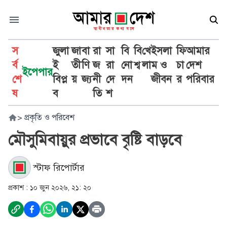
স
জুলা
জা
বা
রা
সা
বি
বি
খে
ইসলা
ফি
আমার
র্ব
ই
তী
ণি
জ
রা
নো
শ্ব
লা
ম ও
চা
দেশ
ইপেপার
শে
বিপ্ল
য়
জ্য
নী
দে
দন
জীবন
র
পরিবার
ষ
ব
তি
শ
>
প্রকৃতি ও পরিবেশ
মৌসুমিবায়ুর প্রভাবে বৃষ্টি বাড়বে
স্টাফ রিপোর্টার
প্রকাশ :
১০ জুন ২০২৬, ২১: ২০