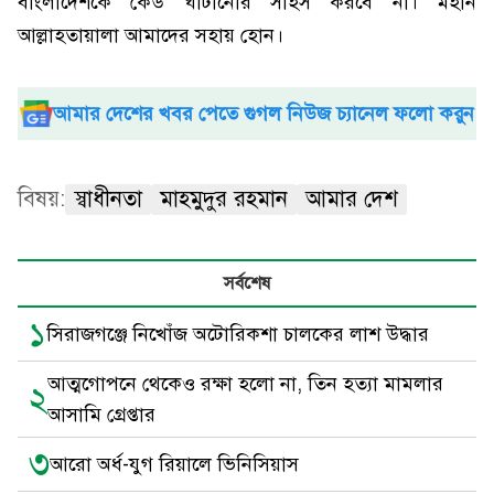
বাংলাদেশকে কেউ ঘাঁটানোর সাহস করবে না। মহান
আল্লাহতায়ালা আমাদের সহায় হোন।
আমার দেশের খবর পেতে গুগল নিউজ চ্যানেল ফলো করুন
বিষয়:
স্বাধীনতা
মাহমুদুর রহমান
আমার দেশ
সর্বশেষ
১
সিরাজগঞ্জে নিখোঁজ অটোরিকশা চালকের লাশ উদ্ধার
আত্মগোপনে থেকেও রক্ষা হলো না, তিন হত্যা মামলার
২
আসামি গ্রেপ্তার
৩
আরো অর্ধ-যুগ রিয়ালে ভিনিসিয়াস