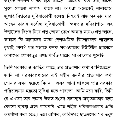
অংশও সর্বক্ষণ কাতর হয়ে আছেন। অন্তরের বিষে তাই তাদের
মুখে কোনো লাগাম থাকে না। আমরা অনেকেই নানাভাবে
জুলাই বিপ্লবের সুবিধাভোগী হলেও, নিশ্চয়ই আজ ক্ষমতায় যারা
আছেন তারাই সর্বোচ্চ সুবিধাভোগী। ক্ষমতার মদিরাপানে এই
উন্মত্তদের বিপ্লব নিয়ে প্রশ্ন তোলা দেখে আমার মনেও প্রশ্ন জাগে,
তাহলে কি আনাসের মতো দেশপ্রেমিক কিশোরদের শাহাদত
বৃথাই গেল? গত সপ্তাহে কনক সরওয়ারের ইউটিউব চ্যানেলে
আনাসের শোকাতুর অথচ গর্বিত মায়ের সাক্ষাৎকার শুনেছি।
তিনি সরকার ও জাতির কাছে তার প্রত্যাশার কথা জানিয়েছেন।
জানি না সরকারপ্রধানের এই শহীদ জননীর প্রত্যাশার কথা
শোনার সময় হয়েছে কি না। এসব জানা থাকলে তার সরকার
পরিচালনায় হয়তো সুবিধা হতে পারতো। আমি মনে করি, তিনি
যে এখনো তার দলের উদ্ধত সংসদ সদস্যের অকৃতজ্ঞতার জন্য
কোনো ব্যবস্থা গ্রহণ করেননি, এতে শহীদ পরিবারগুলোর প্রতি
অমর্যাদা করা হচ্ছে। তবে রাকিব, আবিদসহ ছাত্রদলের সব তরুণ