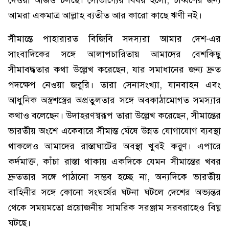
দেওয়া আজও চলছে। সৌভাগ্যের বিষয় হলো, চব্বিশের জন্য
আমরা একমাত্র আল্লাহ ব্যতীত আর কারো কাছে ঋণী নই।
সীমান্তে পাহারারত বিজিবি সদস্যরা আমার দেশ-এর
সাংবাদিকের সঙ্গে আলাপচারিতায় আমাদের বেশকিছু
সীমাবদ্ধতার কথা উল্লেখ করেছেন, যার সমাধানের জন্য দ্রুত
পদক্ষেপ নেওয়া জরুরি। তারা সেনাসংখ্যা, যানবাহন এবং
আধুনিক অস্ত্রশস্ত্রের অপ্রতুলতার সঙ্গে অবকাঠামোগত সমস্যার
কথাও বলেছেন। উদাহরণস্বরূপ তারা উল্লেখ করেছেন, সীমান্তের
ভারতীয় অংশে একেবারে সীমান্ত ঘেঁষে উন্নত যোগাযোগ ব্যবস্থা
থাকলেও আমাদের রাস্তাঘাটের অবস্থা খুবই করুণ। এপারে
কর্দমাক্ত, কাঁচা রাস্তা থাকায় একদিকে যেমন সীমান্তের খবর
দ্রুততার সঙ্গে পাঠানো সম্ভব হচ্ছে না, অন্যদিকে ভারতীয়
বাহিনীর সঙ্গে কোনো সংঘর্ষের ঘটনা ঘটলে দেশের অভ্যন্তর
থেকে সময়মতো প্রয়োজনীয় সামরিক সরঞ্জাম সরবরাহেও বিঘ্ন
ঘটছে।