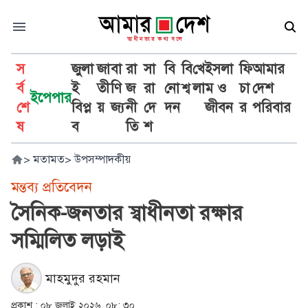
স
জুলা
জা
বা
রা
সা
বি
বি
খে
ইসলা
ফি
আমার
র্ব
ই
তী
ণি
জ
রা
নো
শ্ব
লা
ম ও
চা
দেশ
ইপেপার
শে
বিপ্ল
য়
জ্য
নী
দে
দন
জীবন
র
পরিবার
ষ
ব
তি
শ
>
মতামত
>
উপসম্পাদকীয়
মন্তব্য প্রতিবেদন
সৈনিক-জনতার স্বাধীনতা রক্ষার
সম্মিলিত লড়াই
মাহমুদুর রহমান
প্রকাশ :
০৮ জুলাই ২০২৬, ০৮: ৩০