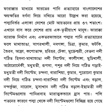
ফারাক্কার মাধ্যমে ভারতের পানি প্রত্যাহারে বাংলাদেশের
ক্ষয়ক্ষতির বর্ণনা দিয়ে নথিতে আরো উল্লেখ করা হয়েছে,
পদ্মানির্ভর এলাকা দেশের মোট আয়তনের প্রায় ৩৭ শতাংশ।
এখানে বাস করে দেশের প্রায় এক-তৃতীয়াংশ মানুষ। ফারাক্কা
ব্যারাজ নির্মাণ এবং একতরফাভাবে পদ্মার পানি প্রত্যাহারের
ফলে মাথাভাঙা, সাগরখালী, নবগঙ্গা, চিত্রা, কুমার, ফটকি,
ভৈরব, আফ্রা, কপোতাক্ষ, হরিহর, টেকা, মুক্তেশ্বরী, বেতনা নদী
গঠিত হিসনা-মাথাভাঙা নদী সিস্টেম; কালীগঙ্গা, মুচিখালী,
আঠারোবেঁকী, মধুমতী, রূপসা, পশুর নদী নিয়ে গঠিত গড়াই-
মধুমতী নদী সিস্টেম; চন্দনা, বারাশিয়া, কুমার, পুরোনো কুমার
নদী নিয়ে গঠিত চন্দনা-বারাশিয়া নদী সিস্টেম এবং বড়াল,
নন্দকুঁজা, নারোদ, মুসাখান নদী গঠিত বড়াল-ইছামতী নদী
সিস্টেমগুলোয় পানিপ্রবাহ মারাত্মকভাবে হ্রাস পায়। পলি
পতনের কারণে পদ্মা থেকে নদী সিস্টেমগুলো বিচ্ছিন্ন হয়ে গেছে