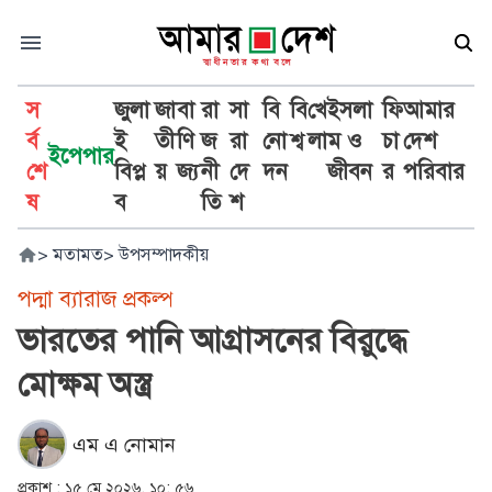
স
জুলা
জা
বা
রা
সা
বি
বি
খে
ইসলা
ফি
আমার
র্ব
ই
তী
ণি
জ
রা
নো
শ্ব
লা
ম ও
চা
দেশ
ইপেপার
শে
বিপ্ল
য়
জ্য
নী
দে
দন
জীবন
র
পরিবার
ষ
ব
তি
শ
>
মতামত
>
উপসম্পাদকীয়
পদ্মা ব্যারাজ প্রকল্প
ভারতের পানি আগ্রাসনের বিরুদ্ধে
মোক্ষম অস্ত্র
এম এ নোমান
প্রকাশ :
১৫ মে ২০২৬, ১০: ৫৬