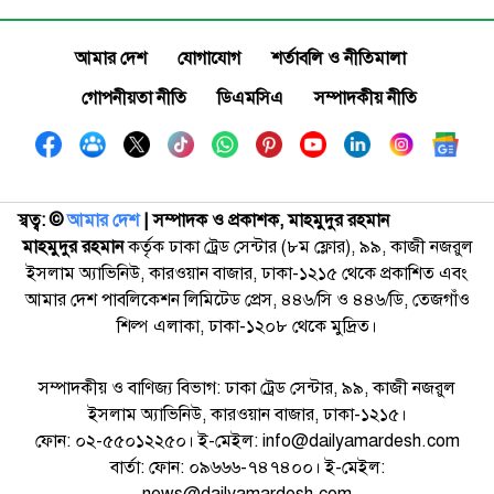
আমার দেশ
যোগাযোগ
শর্তাবলি ও নীতিমালা
গোপনীয়তা নীতি
ডিএমসিএ
সম্পাদকীয় নীতি
স্বত্ব: ©️
আমার দেশ
| সম্পাদক ও প্রকাশক, মাহমুদুর রহমান
মাহমুদুর রহমান
কর্তৃক ঢাকা ট্রেড সেন্টার (৮ম ফ্লোর), ৯৯, কাজী নজরুল
ইসলাম অ্যাভিনিউ, কারওয়ান বাজার, ঢাকা-১২১৫ থেকে প্রকাশিত এবং
আমার দেশ পাবলিকেশন লিমিটেড প্রেস, ৪৪৬/সি ও ৪৪৬/ডি, তেজগাঁও
শিল্প এলাকা, ঢাকা-১২০৮ থেকে মুদ্রিত।
সম্পাদকীয় ও বাণিজ্য বিভাগ: ঢাকা ট্রেড সেন্টার, ৯৯, কাজী নজরুল
ইসলাম অ্যাভিনিউ, কারওয়ান বাজার, ঢাকা-১২১৫।
ফোন: ০২-৫৫০১২২৫০। ই-মেইল: info@dailyamardesh.com
বার্তা: ফোন: ০৯৬৬৬-৭৪৭৪০০। ই-মেইল:
news@dailyamardesh.com