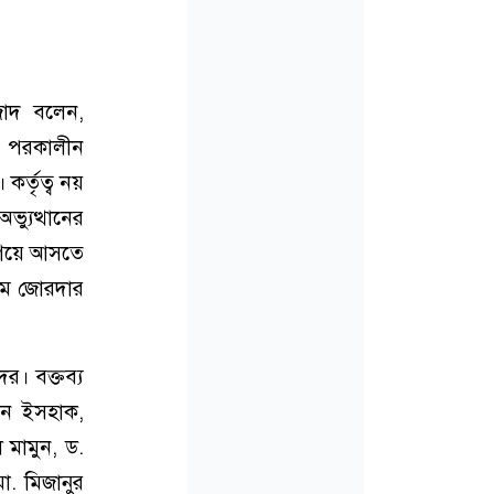
জাদ বলেন,
। পরকালীন
র্তৃত্ব নয়
্যুত্থানের
এগিয়ে আসতে
্রম জোরদার
ের। বক্তব্য
িন ইসহাক,
 মামুন, ড.
. মিজানুর