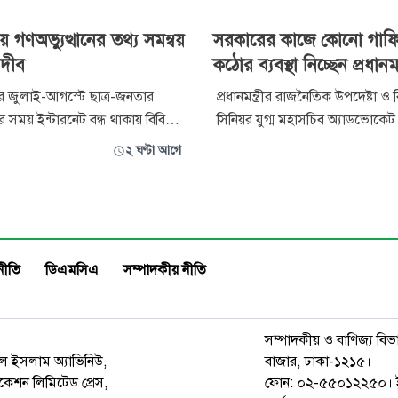
ায় গণঅভ্যুত্থানের তথ্য সমন্বয়
সরকারের কাজে কোনো গাফ
দীব
কঠোর ব্যবস্থা নিচ্ছেন প্রধানমন্ত
 জুলাই-আগস্টে ছাত্র-জনতার
প্রধানমন্ত্রীর রাজনৈতিক উপদেষ্টা ও
র সময় ইন্টারনেট বন্ধ থাকায় বিবিসি,
সিনিয়র যুগ্ম মহাসচিব অ্যাডভোকেট
এফপি, আলজাজিরা ও নেত্রনিউজের
রিজভী বলেছেন, সরকারের কাজে 
২ ঘণ্টা আগে
সমন্বয় করতেন আরিফুল ইসলাম
গাফিলতি হলে প্রধানমন্ত্রী তারেক 
 জাতীয় দৈনিকে তখন সাংবাদিকতা
ব্যবস্থা নিচ্ছেন। আমলাতন্ত্রের কেউ
 ছিলেন ছাত্র অধিকার পরিষদের সদ্য
রাজনৈতিক ব্যক্তি—দায়িত্ব পালনে
ধারণ সম্পাদক। বর্তমানে জাতীয়
প্রধানমন্ত্রী শক্ত হাতে ব্যবস্থা
নীতি
ডিএমসিএ
সম্পাদকীয় নীতি
সম্পাদকীয় ও বাণিজ্য বিভ
রুল ইসলাম অ্যাভিনিউ,
বাজার, ঢাকা-১২১৫।
েশন লিমিটেড প্রেস,
ফোন: ০২-৫৫০১২২৫০। 