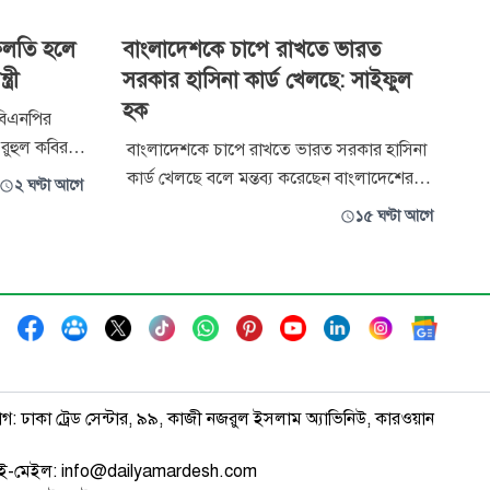
িলতি হলে
বাংলাদেশকে চাপে রাখতে ভারত
্রী
সরকার হাসিনা কার্ড খেলছে: সাইফুল
হক
 বিএনপির
 রুহুল কবির
বাংলাদেশকে চাপে রাখতে ভারত সরকার হাসিনা
কোনো ধরনের
কার্ড খেলছে বলে মন্তব্য করেছেন বাংলাদেশের
২ ঘণ্টা আগে
রহমান কঠোর
বিপ্লবী ওয়ার্কার্স পার্টির সাধারণ সম্পাদক সাইফুল
১৫ ঘণ্টা আগে
 হোক কিংবা
হক। তিনি বলেন, ২৪-এর গণঅভ্যুত্থানের মধ্য
 অবহেলা করলে
দিয়ে ভারতের বাংলাদেশ নীতির পরাজয় ঘটলেও
তা থেকে ভারতের নীতিনির্ধারকেরা কোনো শিক্ষা
গ্রহণ করেনি। ফেব্রুয়ারিতে বাংলাদ
াগ: ঢাকা ট্রেড সেন্টার, ৯৯, কাজী নজরুল ইসলাম অ্যাভিনিউ, কারওয়ান
ই-মেইল: info@dailyamardesh.com