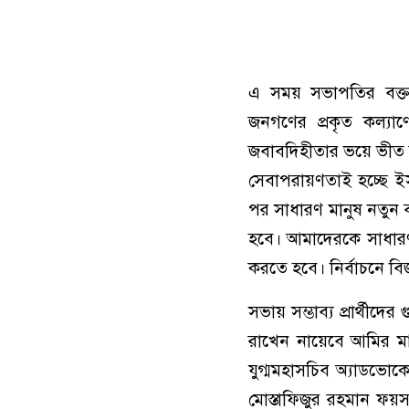
এ সময় সভাপতির বক্ত
জনগণের প্রকৃত কল্যাণ
জবাবদিহীতার ভয়ে ভীত জনগ
সেবাপরায়ণতাই হচ্ছে ইসল
পর সাধারণ মানুষ নতুন ব
হবে। আমাদেরকে সাধারণ 
করতে হবে। নির্বাচনে ব
সভায় সম্ভাব্য প্রার্থীদে
রাখেন নায়েবে আমির ম
যুগ্মমহাসচিব অ্যাডভোকে
মোস্তাফিজুর রহমান ফয়