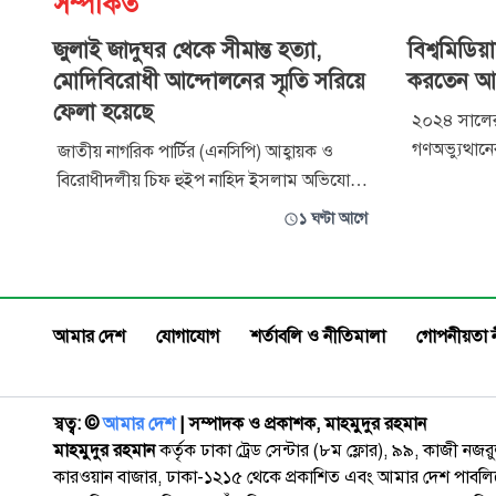
সম্পর্কিত
জুলাই জাদুঘর থেকে সীমান্ত হত্যা,
বিশ্বমিডিয়
মোদিবিরোধী আন্দোলনের স্মৃতি সরিয়ে
করতেন আ
ফেলা হয়েছে
২০২৪ সালের
গণঅভ্যুত্থানে
জাতীয় নাগরিক পার্টির (এনসিপি) আহ্বায়ক ও
রয়টার্স, এ
বিরোধীদলীয় চিফ হুইপ নাহিদ ইসলাম অভিযোগ
সঙ্গে তথ্য 
করেছেন, জুলাই স্মৃতি জাদুঘর থেকে সীমান্ত হত্যা
১ ঘণ্টা আগে
আদীব। একটি
ও মোদিবিরোধী আন্দোলনের স্মৃতি সরিয়ে ফেলা
করতেন তিনি।
হয়েছে। শনিবার বেলা ১১টার পর জুলাই স্মৃতি
কেন্দ্রীয় সা
জাদুঘর পরিদর্শন শেষে সাংবাদিকদের তিনি এসব
কথা বলেন। নাহিদ ইসলাম বলেন, ‘জুলা
আমার দেশ
যোগাযোগ
শর্তাবলি ও নীতিমালা
গোপনীয়তা 
স্বত্ব: ©️
আমার দেশ
| সম্পাদক ও প্রকাশক, মাহমুদুর রহমান
মাহমুদুর রহমান
কর্তৃক ঢাকা ট্রেড সেন্টার (৮ম ফ্লোর), ৯৯, কাজী নজ
কারওয়ান বাজার, ঢাকা-১২১৫ থেকে প্রকাশিত এবং আমার দেশ পাবলিক