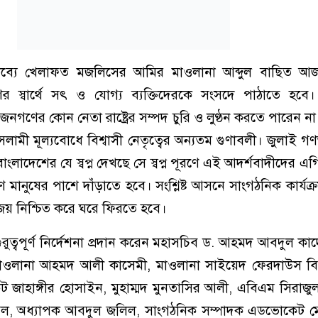
ব্যে খেলাফত মজলিসের আমির মাওলানা আব্দুল বাছিত আ
ের স্বার্থে সৎ ও যোগ্য ব্যক্তিদেরকে সংসদে পাঠাতে হবে
ণের কোন নেতা রাষ্ট্রের সম্পদ চুরি ও লুণ্ঠন করতে পারেন না। ক
ামী মূল্যবোধে বিশ্বাসী নেতৃত্বের অন্যতম গুণাবলী। জুলাই গণঅভ
াংলাদেশের যে স্বপ্ন দেখছে সে স্বপ্ন পূরণে এই আদর্শবাদীদের 
মানুষের পাশে দাঁড়াতে হবে। সংশ্লিষ্ট আসনে সাংগঠনিক কার্যক
িজয় নিশ্চিত করে ঘরে ফিরতে হবে।
র গুরুত্বপূর্ণ নির্দেশনা প্রদান করেন মহাসচিব ড. আহমদ আবদুল কাদ
াওলানা আহমদ আলী কাসেমী, মাওলানা সাইয়েদ ফেরদাউস ব
ট জাহাঙ্গীর হোসাইন, মুহাম্মদ মুনতাসির আলী, এবিএম সিরাজুল
সল, অধ্যাপক আবদুল জলিল, সাংগঠনিক সম্পাদক এডভোকেট মো