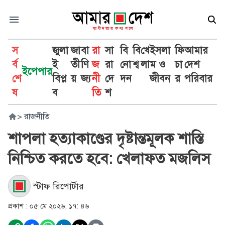
স
জুলা
জা
বা
রা
সা
বি
বি
খে
ইসলা
ফি
আমার
র্ব
ই
তী
ণি
জ
রা
নো
শ্ব
লা
ম ও
চা
দেশ
ইপেপার
শে
বিপ্ল
য়
জ্য
নী
দে
দন
জীবন
র
পরিবার
ষ
ব
তি
শ
>
রাজনীতি
শাপলা হত্যাকাণ্ডের দৃষ্টান্তমূলক শাস্তি
নিশ্চিত করতে হবে: খেলাফত মজলিস
স্টাফ রিপোর্টার
প্রকাশ :
০৫ মে ২০২৬, ১৭: ৪৬