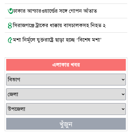
৩
ঢাকার আন্ডারওয়ার্ল্ডের সঙ্গে গোপন আঁতাত
৪
সিরাজগঞ্জে ট্রাকের ধাক্কায় বাসচালকসহ নিহত ২
৫
মশা নির্মূলে যুক্তরাষ্ট্রে ছাড়া হচ্ছে ‘বিশেষ মশা’
এলাকার খবর
খুঁজুন