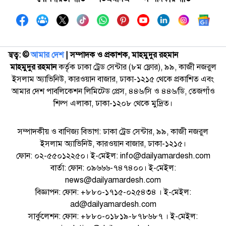
স্বত্ব: ©️
আমার দেশ
| সম্পাদক ও প্রকাশক, মাহমুদুর রহমান
মাহমুদুর রহমান
কর্তৃক ঢাকা ট্রেড সেন্টার (৮ম ফ্লোর), ৯৯, কাজী নজরুল
ইসলাম অ্যাভিনিউ, কারওয়ান বাজার, ঢাকা-১২১৫ থেকে প্রকাশিত এবং
আমার দেশ পাবলিকেশন লিমিটেড প্রেস, ৪৪৬/সি ও ৪৪৬/ডি, তেজগাঁও
শিল্প এলাকা, ঢাকা-১২০৮ থেকে মুদ্রিত।
সম্পাদকীয় ও বাণিজ্য বিভাগ: ঢাকা ট্রেড সেন্টার, ৯৯, কাজী নজরুল
ইসলাম অ্যাভিনিউ, কারওয়ান বাজার, ঢাকা-১২১৫।
ফোন: ০২-৫৫০১২২৫০। ই-মেইল: info@dailyamardesh.com
বার্তা: ফোন: ০৯৬৬৬-৭৪৭৪০০। ই-মেইল:
news@dailyamardesh.com
বিজ্ঞাপন: ফোন: +৮৮০-১৭১৫-০২৫৪৩৪ । ই-মেইল:
ad@dailyamardesh.com
সার্কুলেশন: ফোন: +৮৮০-০১৮১৯-৮৭৮৬৮৭ । ই-মেইল: