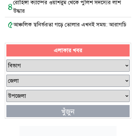
রোহিঙ্গা ক্যাম্পের ওয়াশরুম থেকে পুলিশ সদস্যের লাশ
৪
উদ্ধার
৫
আঞ্চলিক স্বনির্ভরতা গড়ে তোলার এখনই সময়: আরাগচি
এলাকার খবর
খুঁজুন