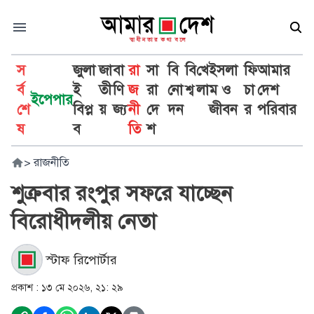
স
জুলা
জা
বা
রা
সা
বি
বি
খে
ইসলা
ফি
আমার
র্ব
ই
তী
ণি
জ
রা
নো
শ্ব
লা
ম ও
চা
দেশ
ইপেপার
শে
বিপ্ল
য়
জ্য
নী
দে
দন
জীবন
র
পরিবার
ষ
ব
তি
শ
>
রাজনীতি
শুক্রবার রংপুর সফরে যাচ্ছেন
বিরোধীদলীয় নেতা
স্টাফ রিপোর্টার
প্রকাশ :
১৩ মে ২০২৬, ২১: ২৯