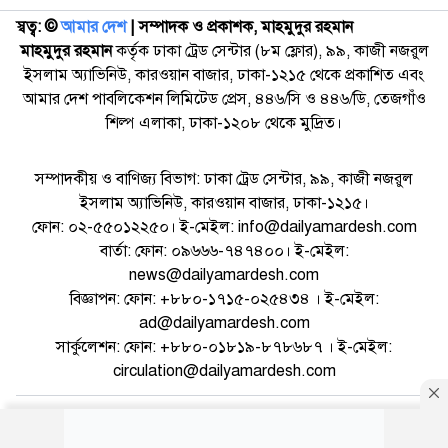
স্বত্ব: ©️
আমার দেশ
| সম্পাদক ও প্রকাশক, মাহমুদুর রহমান
মাহমুদুর রহমান
কর্তৃক ঢাকা ট্রেড সেন্টার (৮ম ফ্লোর), ৯৯, কাজী নজরুল
ইসলাম অ্যাভিনিউ, কারওয়ান বাজার, ঢাকা-১২১৫ থেকে প্রকাশিত এবং
আমার দেশ পাবলিকেশন লিমিটেড প্রেস, ৪৪৬/সি ও ৪৪৬/ডি, তেজগাঁও
শিল্প এলাকা, ঢাকা-১২০৮ থেকে মুদ্রিত।
সম্পাদকীয় ও বাণিজ্য বিভাগ: ঢাকা ট্রেড সেন্টার, ৯৯, কাজী নজরুল
ইসলাম অ্যাভিনিউ, কারওয়ান বাজার, ঢাকা-১২১৫।
ফোন: ০২-৫৫০১২২৫০। ই-মেইল: info@dailyamardesh.com
বার্তা: ফোন: ০৯৬৬৬-৭৪৭৪০০। ই-মেইল:
news@dailyamardesh.com
বিজ্ঞাপন: ফোন: +৮৮০-১৭১৫-০২৫৪৩৪ । ই-মেইল:
ad@dailyamardesh.com
সার্কুলেশন: ফোন: +৮৮০-০১৮১৯-৮৭৮৬৮৭ । ই-মেইল:
circulation@dailyamardesh.com
ওয়েব মেইল
কনভার্টার
আর্কাইভ
বিজ্ঞাপন
সাইটম্যাপ