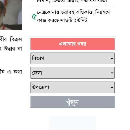
বিমান, ভেতরে আড়াই শতাধিক যাত্রী
নেত্রকোনায় ভয়াবহ অগ্নিকাণ্ড, নিয়ন্ত্রণে
৫
কাজ করছে সাতটি ইউনিট
বীর বিক্রম
এলাকার খবর
 উদ্ধার না
িনি এ কথা
খুঁজুন