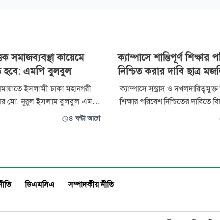
িক সমাজব্যবস্থা কায়েমে
ক্যাম্পাসে শান্তিপূর্ণ শিক্ষার
 হবে: এমপি বুলবুল
নিশ্চিত করার দাবি ছাত্র মজ
মায়াতে ইসলামী ঢাকা মহানগরী
ক্যাম্পাসে সন্ত্রাস ও দখলদারিত্বমুক্ত শা
ির মো. নূরুল ইসলাম বুলবুল এমপি
শিক্ষার পরিবেশ নিশ্চিতের দাবিতে ব
ন প্রতিষ্ঠার কাজে নিজেকে
করেছে বাংলাদেশ খেলাফত ছাত্র ম
৪ ঘণ্টা আগে
 আত্মনিয়োগই হবে প্রতিটি
মহানগরী। শুক্রবার বিকেলে ঢাকা বিশ্ববিদ্যালয়ের
ীর জীবনোদ্দেশ্য। আল্লাহর জমিনে
রাজু ভাস্কর্যে সংক্ষিপ্ত সমাবেশের মা
 জুলুমের অবসান ঘটাতে, মানবতার
মিছিলটি শুরু হয়ে শাহবাগ চত্বরে গিয
 আল্লাহর হুকুমতের ভিত্তিতে সমাজ
এতে সভাপতি
নীতি
ডিএমসিএ
সম্পাদকীয় নীতি