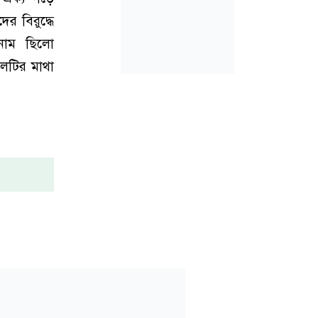
র বিরুদ্ধে
নাম ছিলো
দলটির মাথা