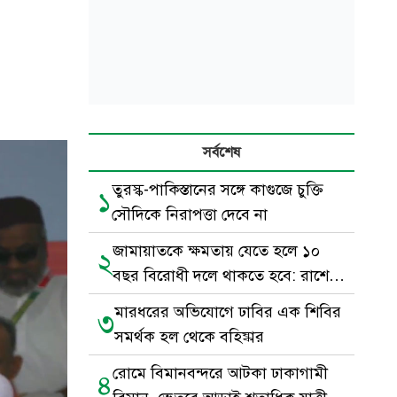
সর্বশেষ
তুরস্ক-পাকিস্তানের সঙ্গে কাগুজে চুক্তি
১
সৌদিকে নিরাপত্তা দেবে না
জামায়াতকে ক্ষমতায় যেতে হলে ১০
২
বছর বিরোধী দলে থাকতে হবে: রাশেদ
খাঁন
মারধরের অভিযোগে ঢাবির এক শিবির
৩
সমর্থক হল থেকে বহিষ্কার
রোমে বিমানবন্দরে আটকা ঢাকাগামী
৪