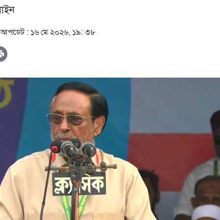
াইন
৫
আপডেট :
১৬ মে ২০২৬, ১৯: ৩৮