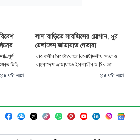
 পরিবেশ
লাল বাড়িতে সারজিসের স্লোগান, সুর
লিসের
মেলালেন জামায়াত নেতারা
ন্তিপূর্ণ
রাজধানীর মিন্টো রোডে বিরোধীদলীয় নেতা ও
িক্ষোভ মিছিল
বাংলাদেশ জামায়াতে ইসলামীর আমির ডা.
জলিস ঢাকা
শফিকুর রহমানের সরকারি বাসভবন ‘লাল বাড়ি’-
৪ ঘণ্টা আগে
৫ ঘণ্টা আগে
তে জুলাই গণঅভ্যুত্থানের ওপর ‘জুলাই এখনও
ধ্যমে বিক্ষোভ
শেষ হয়নি’ শীর্ষক স্থিরচিত্র প্রদর্শনী চলছে।
়ে শেষ হয়।