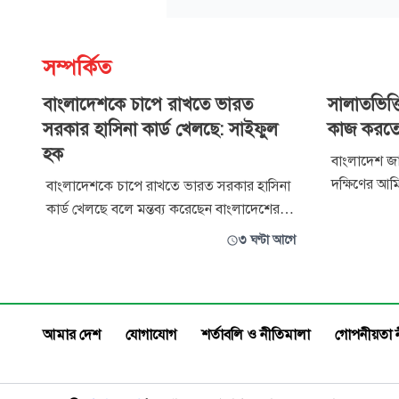
সম্পর্কিত
বাংলাদেশকে চাপে রাখতে ভারত
সালাতভিত্ত
সরকার হাসিনা কার্ড খেলছে: সাইফুল
কাজ করতে
হক
বাংলাদেশ জা
দক্ষিণের আম
বাংলাদেশকে চাপে রাখতে ভারত সরকার হাসিনা
বলেছেন, দ্বী
কার্ড খেলছে বলে মন্তব্য করেছেন বাংলাদেশের
পরিপূর্ণভাবে
বিপ্লবী ওয়ার্কার্স পার্টির সাধারণ সম্পাদক সাইফুল
৩ ঘণ্টা আগে
জামায়াতকর্ম
হক। তিনি বলেন, ২৪-এর গণঅভ্যুত্থানের মধ্য
সকল প্রকার
দিয়ে ভারতের বাংলাদেশ নীতির পরাজয় ঘটলেও
কল্যাণে এবং
তা থেকে ভারতের নীতিনির্ধারকেরা কোনো শিক্ষা
ও রাষ্ট্র
গ্রহণ করেনি। ফেব্রুয়ারিতে বাংলাদ
আমার দেশ
যোগাযোগ
শর্তাবলি ও নীতিমালা
গোপনীয়তা 