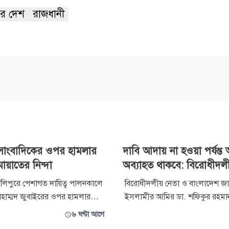
র দেশ
রাজধানী
ে সাংবাদিকের ওপর হামলার
দাবি আদায় না হওয়া পর্যন্ত
ায়াতের নিন্দা
অব্যাহত থাকবে: বিরোধীদল
 উলিপুরে পেশাগত দায়িত্ব পালনকালে
বিরোধীদলীয় নেতা ও বাংলাদেশ জা
হাম্মদ জুবাইরের ওপর হামলার
ইসলামীর আমির ডা. শফিকুর রহমা
দ্বেগ ও তীব্র নিন্দা প্রতিবাদ
১১ দলীয় ঐক্য ১৮ কোটি মানুষের অ
৬ ঘণ্টা আগে
ামায়াতে ইসলামী। বৃহস্পতিবার
আন্দোলনে নেমেছে, দাবি আদায় না হও