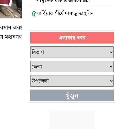
সামুদ্রিক মাছ ও জীববৈচিত্র্য
৫
সার্বিয়ায় শীর্ষে দাবাড়ু তাহসিন
 অবসান এবং
াকা মহানগর
এলাকার খবর
খুঁজুন