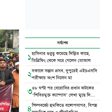
সর্বশেষ
হাসিনার গুরুত্ব কমেছে দিল্লির কাছে,
১
ডিব্রিফিং থেকে সরে গেলেন ডোভাল
সকালে সন্তান প্রসব, দুপুরেই এইচএসসি
২
পরীক্ষায় অংশ নিলেন মা
৪৮ ঘণ্টা পর বেরোবির প্রধান ফটকের
৩
‘শিবিরমুক্ত ক্যাম্পাস’ লেখা মুছে দিল
ছাত্রদল
শিল্পবর্জ্যে হুমকিতে বঙ্গোপসাগর, বিপন্ন
৪