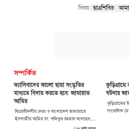
বিষয়:
ছাত্রশিবির
আমা
সম্পর্কিত
ফ্যাসিবাদের কালো ছায়া সংস্কৃতির
কুড়িগ্রাম
মাধ্যমে বিদায় করতে হবে: জামায়াত
ঘটনায় জাম
আমির
কুড়িগ্রামের
সাংবাদিক মো
বিরোধীদলীয় নেতা ও বাংলাদেশ জামায়াতে
ঘটনায় গভীর উ
ইসলামীর আমির ডা. শফিকুর রহমান বলেছেন,
জানিয়েছে জ
ফ্যাসিবাদ ও ফ্যাসিবাদের দোসরা চব্বিশের ৫
৩ ঘণ্টা আগে