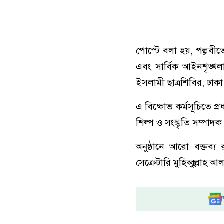
পোস্টে বলা হয়, পল্লবীতে
এবং সার্বিক আইনশৃঙ্খ
ইসলামী ছাত্রশিবির, ঢাক
এ বিক্ষোভ কর্মসূচিতে প্
শিল্প ও সংস্কৃতি সম্পাদক
অনুষ্ঠানে আরো বক্তব
সেক্রেটারি মুহিব্বুল্লাহ আ