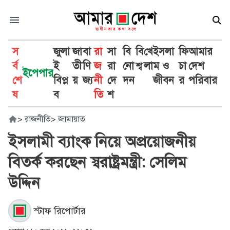
স
জুলা
জা
বা
রা
সা
বি
বি
খে
ইসলা
ফি
আমার
র্ব
ই
তী
ণি
জ
রা
নো
শ্ব
লা
ম ও
চা
দেশ
ইপেপার
শে
বিপ্ল
য়
জ্য
নী
দে
দন
জীবন
র
পরিবার
ষ
ব
তি
শ
>
রাজনীতি
>
জামায়াত
ইসলামী ব্যাংক নিয়ে অপ্রয়োজনীয়
বিতর্ক করছেন স্বরাষ্ট্রমন্ত্রী: সেলিম
উদ্দিন
স্টাফ রিপোর্টার