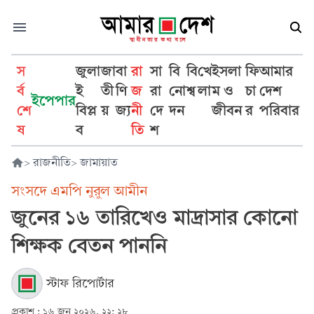
স
জুলা
জা
বা
রা
সা
বি
বি
খে
ইসলা
ফি
আমার
র্ব
ই
তী
ণি
জ
রা
নো
শ্ব
লা
ম ও
চা
দেশ
ইপেপার
শে
বিপ্ল
য়
জ্য
নী
দে
দন
জীবন
র
পরিবার
ষ
ব
তি
শ
>
রাজনীতি
>
জামায়াত
সংসদে এমপি নুরুল আমীন
জুনের ১৬ তারিখেও মাদ্রাসার কোনো
শিক্ষক বেতন পাননি
স্টাফ রিপোর্টার
প্রকাশ :
১৬ জুন ২০২৬, ২২: ২৮