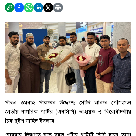
পবিত্র ওমরাহ পালনের উদ্দেশ্যে সৌদি আরবে পৌঁছেছেন
জাতীয় নাগরিক পার্টির (এনসিপি) আহ্বায়ক ও বিরোধীদলীয়
চিফ হুইপ নাহিদ ইসলাম।
রোববার দিবাগত রাত সাড়ে ৩টার ফ্লাইটে তিনি ঢাকা ত্যাগ