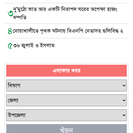
দু'মুঠো ভাত আর একটি নিরাপদ ঘরের অপেক্ষা হাজং
৩
দম্পতি
৪
নোয়াখালীতে পৃথক ঘটনায় বিএনপি নেতাসহ গুলিবিদ্ধ ২
৫
৩৬ জুলাই ও ইসলাম
এলাকার খবর
খুঁজুন