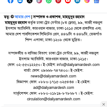
স্বত্ব: ©️
আমার দেশ
| সম্পাদক ও প্রকাশক, মাহমুদুর রহমান
মাহমুদুর রহমান
কর্তৃক ঢাকা ট্রেড সেন্টার (৮ম ফ্লোর), ৯৯, কাজী নজরুল
ইসলাম অ্যাভিনিউ, কারওয়ান বাজার, ঢাকা-১২১৫ থেকে প্রকাশিত এবং
আমার দেশ পাবলিকেশন লিমিটেড প্রেস, ৪৪৬/সি ও ৪৪৬/ডি, তেজগাঁও
শিল্প এলাকা, ঢাকা-১২০৮ থেকে মুদ্রিত।
সম্পাদকীয় ও বাণিজ্য বিভাগ: ঢাকা ট্রেড সেন্টার, ৯৯, কাজী নজরুল
ইসলাম অ্যাভিনিউ, কারওয়ান বাজার, ঢাকা-১২১৫।
ফোন: ০২-৫৫০১২২৫০। ই-মেইল: info@dailyamardesh.com
বার্তা: ফোন: ০৯৬৬৬-৭৪৭৪০০। ই-মেইল:
news@dailyamardesh.com
বিজ্ঞাপন: ফোন: +৮৮০-১৭১৫-০২৫৪৩৪ । ই-মেইল:
ad@dailyamardesh.com
সার্কুলেশন: ফোন: +৮৮০-০১৮১৯-৮৭৮৬৮৭ । ই-মেইল:
circulation@dailyamardesh.com