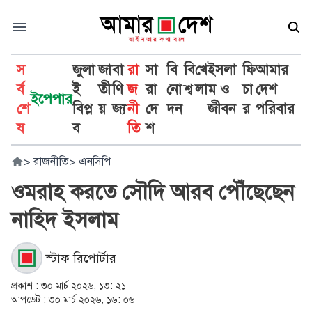
স
জুলা
জা
বা
রা
সা
বি
বি
খে
ইসলা
ফি
আমার
র্ব
ই
তী
ণি
জ
রা
নো
শ্ব
লা
ম ও
চা
দেশ
ইপেপার
শে
বিপ্ল
য়
জ্য
নী
দে
দন
জীবন
র
পরিবার
ষ
ব
তি
শ
>
রাজনীতি
>
এনসিপি
ওমরাহ করতে সৌদি আরব পৌঁছেছেন
নাহিদ ইসলাম
স্টাফ রিপোর্টার
প্রকাশ :
৩০ মার্চ ২০২৬, ১৩: ২১
আপডেট :
৩০ মার্চ ২০২৬, ১৬: ০৬