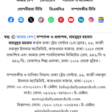
আমার দেশ
যোগাযোগ
শর্তাবলি ও নীতিমালা
গোপনীয়তা নীতি
ডিএমসিএ
সম্পাদকীয় নীতি
স্বত্ব: ©️
আমার দেশ
| সম্পাদক ও প্রকাশক, মাহমুদুর রহমান
মাহমুদুর রহমান
কর্তৃক ঢাকা ট্রেড সেন্টার (৮ম ফ্লোর), ৯৯, কাজী
নজরুল ইসলাম অ্যাভিনিউ, কারওয়ান বাজার, ঢাকা-১২১৫ থেকে
প্রকাশিত এবং আমার দেশ পাবলিকেশন লিমিটেড প্রেস, ৪৪৬/সি ও
৪৪৬/ডি, তেজগাঁও শিল্প এলাকা, ঢাকা-১২০৮ থেকে মুদ্রিত।
সম্পাদকীয় ও বাণিজ্য বিভাগ: ঢাকা ট্রেড সেন্টার, ৯৯, কাজী নজরুল
ইসলাম অ্যাভিনিউ, কারওয়ান বাজার, ঢাকা-১২১৫।
ফোন: ০২-৫৫০১২২৫০। ই-মেইল: info@dailyamardesh.com
বার্তা: ফোন: ০৯৬৬৬-৭৪৭৪০০। ই-মেইল:
news@dailyamardesh.com
বিজ্ঞাপন: ফোন: +৮৮০-১৭১৫-০২৫৪৩৪ । ই-মেইল:
ad@dailyamardesh.com