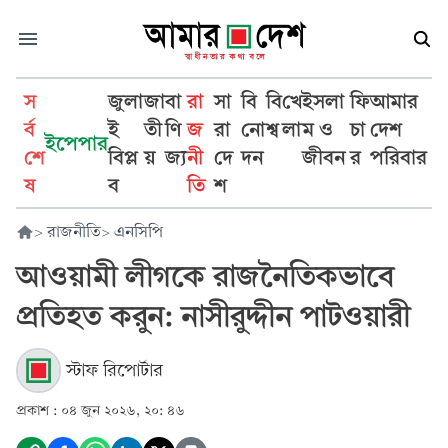
স
জুলা
জা
বা
রা
সা
বি
বি
খে
ইসলা
ফি
আমার
র্ব
ই
তী
ণি
জ
রা
নো
শ্ব
লা
ম ও
চা
দেশ
ইপেপার
শে
বিপ্ল
য়
জ্য
নী
দে
দন
জীবন
র
পরিবার
ষ
ব
তি
শ
>
রাজনীতি
>
এনসিপি
আওয়ামী লীগকে রাজনৈতিকভাবে
প্রতিহত করুন: নাসীরুদ্দীন পাটওয়ারী
স্টাফ রিপোর্টার
প্রকাশ :
০৪ জুন ২০২৬, ২০: ৪৬