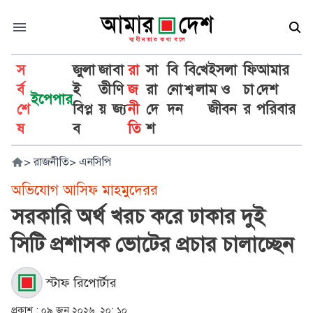
স
জুলা
জা
বা
রা
সা
বি
বি
খে
ইসলা
ফি
আমার
র্ব
ই
তী
ণি
জ
রা
নো
শ্ব
লা
ম ও
চা
দেশ
ইপেপার
শে
বিপ্ল
য়
জ্য
নী
দে
দন
জীবন
র
পরিবার
ষ
ব
তি
শ
>
রাজনীতি
>
এনসিপি
অভিযোগ আসিফ মাহমুদেরর
সরকারি অর্থ খরচ করে ঢাকার দুই
সিটি প্রশাসক ভোটের প্রচার চালাচ্ছেন
স্টাফ রিপোর্টার
প্রকাশ :
০৯ জুন ২০২৬, ২০: ১০