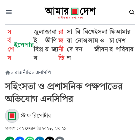
স
জুলা
জা
বা
রা
সা
বি
বি
খে
ইসলা
ফি
আমার
র্ব
ই
তী
ণি
জ
রা
নো
শ্ব
লা
ম ও
চা
দেশ
ইপেপার
শে
বিপ্ল
য়
জ্য
নী
দে
দন
জীবন
র
পরিবার
ষ
ব
তি
শ
>
রাজনীতি
>
এনসিপি
সহিংসতা ও প্রশাসনিক পক্ষপাতের
অভিযোগ এনসিপির
স্টাফ রিপোর্টার
প্রকাশ :
০২ ফেব্রুয়ারি ২০২৬, ২০: ২১