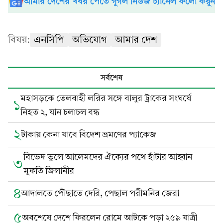
আমার দেশের খবর পেতে গুগল নিউজ চ্যানেল ফলো করুন
বিষয়:
এনসিপি
অভিযোগ
আমার দেশ
সর্বশেষ
মহাসড়কে তেলবাহী লরির সঙ্গে বালুর ট্রাকের সংঘর্ষে
১
নিহত ২, যান চলাচল বন্ধ
২
টাকায় কেনা যাবে বিদেশ ভ্রমণের প্যাকেজ
বিভেদ ভুলে আলেমদের ঐক্যের পথে হাঁটার আহ্বান
৩
মুফতি জিলানীর
৪
আদালতে পৌঁছাতে দেরি, পেছাল পরীমনির জেরা
৫
অবশেষে দেশে ফিরলেন রোমে আটকে পড়া ২৫৯ যাত্রী