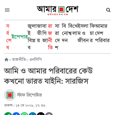
স
জুলা
জা
বা
রা
সা
বি
বি
খে
ইসলা
ফি
আমার
র্ব
ই
তী
ণি
জ
রা
নো
শ্ব
লা
ম ও
চা
দেশ
ইপেপার
শে
বিপ্ল
য়
জ্য
নী
দে
দন
জীবন
র
পরিবার
ষ
ব
তি
শ
>
রাজনীতি
>
এনসিপি
আমি ও আমার পরিবারের কেউ
কখনো ভারত যাইনি: সারজিস
স্টাফ রিপোর্টার
প্রকাশ :
১৪ মে ২০২৬, ১৭: ৪৯