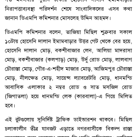
নিরাপত্তাব্যবস্থা পরিদর্শন শেষে সাংবাদিকদের এসব কথা
জানান ডিএমপি কমিশনার মোসলেহ উদ্দিন আহমদ।
ডিএমপি কমিশনার বলেন, তাজিয়া মিছিল শুক্রবার সকাল
১০টায় হোসেনি দালান ইমামবাড়ার উত্তর গেট থেকে বের হয়ে,
হোসেনি দালান মোড়, বকশীবাজার লেন, আলিয়া মাদরাসা
মোড়, বকশীবাজার (কলপাড়) মোড়, উর্দু রোড মোড়, লালবাগ
চৌরাস্তা মোড়, গৌর-এ-শহীদ মাজার মোড়, আজিমপুর চৌরাস্তা
মোড়, নীলক্ষেত মোড়, সায়েন্স ল্যাবরেটরি মোড়, ধানমন্ডি
আবাসিক এলাকার ২ নম্বর রোড ও সাত মসজিদ রোড
(জিগাতলা) হয়ে ধানমন্ডি লেক (কারবালা)-এ গিয়ে মিলিত
হবে।
এই রুটগুলোয় সুনির্দিষ্ট ট্রাফিক ডাইভারশন থাকবে। মিছিল
চলাকালীন তীব্র যানজট এড়াতে নগরবাসীকে বিকল্প রাস্তা