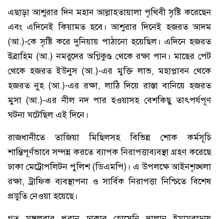
এছাড়া আশুরার দিন মহান আল্লাহতায়ালা পৃথিবী সৃষ্টি করেছেন
এবং এদিনেই কিয়ামত হবে। আশুরার দিনেই হজরত আদম
(আ.)-কে সৃষ্টি করে দুনিয়ায় পাঠানো হয়েছিল। এদিনে হজরত
ইব্রাহিম (আ.) নমরুদের অগ্নিকুণ্ড থেকে রক্ষা পান। মাছের পেট
থেকে হজরত ইউনুস (আ.)-এর মুক্তি লাভ, মহাপ্লাবন থেকে
হজরত নুহ (আ.)-এর রক্ষা, লাঠি দিয়ে রাস্তা বানিয়ে হজরত
মুসা (আ.)-এর নীল নদ পার হওয়াসহ বেশকিছু তাৎপর্যপূণ
ঘটনা ঘটেছিল এই দিনে।
রাজধানীতে তাজিয়া মিছিলসহ বিভিন্ন শোক কর্মসূচি
শান্তিপূর্ণভাবে সম্পন্ন করতে ব্যাপক নিরাপত্তাব্যবস্থা গ্রহণ করেছে
ঢাকা মেট্রোপলিটন পুলিশ (ডিএমপি)। এ উপলক্ষে আইনশৃঙ্খলা
রক্ষা, ট্রাফিক ব্যবস্থাপনা ও সার্বিক নিরাপত্তা নিশ্চিতে বিশেষ
প্রস্তুতি নেওয়া হয়েছে।
গত মঙ্গলবার পুরান ঢাকার হোসেনি দালান ইমামবাড়ায়