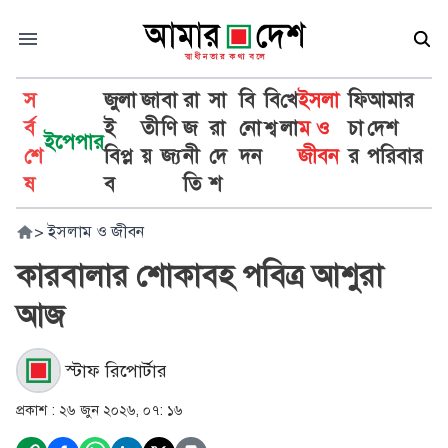
স
জুলা
জা
বা
রা
সা
বি
বি
খে
ইসলা
ফি
আমার
র্ব
ই
তী
ণি
জ
রা
নো
শ্ব
লা
ম ও
চা
দেশ
ইপেপার
শে
বিপ্ল
য়
জ্য
নী
দে
দন
জীবন
র
পরিবার
ষ
ব
তি
শ
>
ইসলাম ও জীবন
কারবালার শোকাবহ পবিত্র আশুরা
আজ
স্টাফ রিপোর্টার
প্রকাশ :
২৬ জুন ২০২৬, ০৭: ১৬