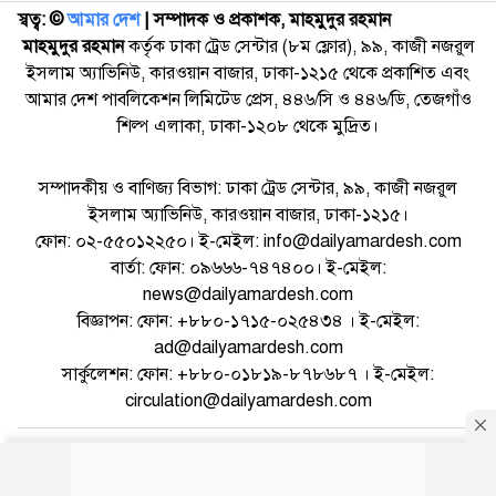
স্বত্ব: ©️
আমার দেশ
| সম্পাদক ও প্রকাশক, মাহমুদুর রহমান
মাহমুদুর রহমান
কর্তৃক ঢাকা ট্রেড সেন্টার (৮ম ফ্লোর), ৯৯, কাজী নজরুল
ইসলাম অ্যাভিনিউ, কারওয়ান বাজার, ঢাকা-১২১৫ থেকে প্রকাশিত এবং
আমার দেশ পাবলিকেশন লিমিটেড প্রেস, ৪৪৬/সি ও ৪৪৬/ডি, তেজগাঁও
শিল্প এলাকা, ঢাকা-১২০৮ থেকে মুদ্রিত।
সম্পাদকীয় ও বাণিজ্য বিভাগ: ঢাকা ট্রেড সেন্টার, ৯৯, কাজী নজরুল
ইসলাম অ্যাভিনিউ, কারওয়ান বাজার, ঢাকা-১২১৫।
ফোন: ০২-৫৫০১২২৫০। ই-মেইল: info@dailyamardesh.com
বার্তা: ফোন: ০৯৬৬৬-৭৪৭৪০০। ই-মেইল:
news@dailyamardesh.com
বিজ্ঞাপন: ফোন: +৮৮০-১৭১৫-০২৫৪৩৪ । ই-মেইল:
ad@dailyamardesh.com
সার্কুলেশন: ফোন: +৮৮০-০১৮১৯-৮৭৮৬৮৭ । ই-মেইল:
circulation@dailyamardesh.com
ওয়েব মেইল
কনভার্টার
আর্কাইভ
বিজ্ঞাপন
সাইটম্যাপ