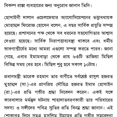
বিকল্প রাস্তা ব্যবহারের জন্য অনুরোধ জানান তিনি।
হোসাইনী দালান ওয়েলফেয়ার অ্যাসোসিয়েশনের তত্ত্বাবধায়ক
মোহাম্মদ ফিরোজ হোসেন বলেন, এ বছর সার্বিক প্রস্তুতি সম্পন্ন
হয়েছে। প্রশাসনের পক্ষ থেকে সব ধরনের সহযোগিতার আশ্বাস
দেওয়া হয়েছে। সার্বিক নিরাপত্তাব্যবস্থা থাকবে এবং ধর্মীয়
ভাবগাম্ভীর্যের মধ্যে আমরা এগুলো সম্পন্ন করতে পারব। জানা
গেছে, এবার ইমামবাড়া থেকে প্রায় ৬৩টি তাজিয়া মিছিল
বিভিন্ন সময় বের হবে। মিছিল শুরু হবে সকাল ১০টায়।
প্রধানমন্ত্রী তারেক রহমান তার বাণীতে সর্বশ্রেষ্ঠ রাসুল হজরত
মুহাম্মদ (সা.)-এর প্রাণপ্রিয় দৌহিত্র হজরত ইমাম হোসাইন
(রা.)-এর প্রতি গভীর শ্রদ্ধা নিবেদন করেন। একই সঙ্গে
কারবালার মর্মন্তুদ ঘটনায় শাহাদাতবরণকারী তার পরিবারের
সদস্য ও সঙ্গীদের পবিত্র স্মৃতির প্রতি বিনম্র শ্রদ্ধা জানান। এই
শোকাবহ দিনে সমগ্র মুসলিম উম্মাহর প্রতি গভীর সমবেদনা