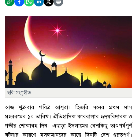
ছবি: সংগৃহীত
আজ শুক্রবার পবিত্র আশুরা। হিজরি সনের প্রথম মাস
মহররমের ১০ তারিখ। ঐতিহাসিক কারবালার হৃদয়বিদারক ও
গভীর শোকাবহ দিন। এছাড়া ইসলামের বেশকিছু তাৎপর্যপূর্ণ
ঘটনার কারণে মুসলমানদের কাছে দিনটি বেশ গুরুত্বপূর্ণ।