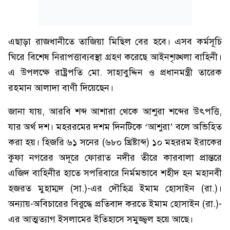
এছাড়া রাজধানীতে তাজিয়া মিছিল বের হবে। এসব কর্মসূচি
ঘিরে বিশেষ নিরাপত্তাব্যবস্থা গ্রহণ করেছে আইনশৃঙ্খলা বাহিনী।
এ উপলক্ষে রাষ্ট্রপতি মো. সাহাবুদ্দিন ও প্রধানমন্ত্রী তারেক
রহমান আলাদা বাণী দিয়েছেন।
জানা যায়, আরবি শব্দ আশারা থেকে আশুরা শব্দের উৎপত্তি,
যার অর্থ দশ। মহররমের দশম দিনটিকে ‘আশুরা’ বলে অভিহিত
করা হয়। হিজরি ৬১ সনের (৬৮০ খ্রিষ্টাব্দ) ১০ মহররম ইরাকের
কুফা নগরের অদূরে ফোরাত নদীর তীরে কারবালা প্রান্তরে
এজিদ বাহিনীর হাতে সপরিবারে নির্মমভাবে শহীদ হন মহানবী
হজরত মুহাম্মদ (সা.)-এর দৌহিত্র ইমাম হোসাইন (রা.)।
অন্যায়-অবিচারের বিরুদ্ধে প্রতিবাদ করতে ইমাম হোসাইন (রা.)-
এর আত্মত্যাগ ইসলামের ইতিহাসে সমুজ্জ্বল হয়ে আছে।