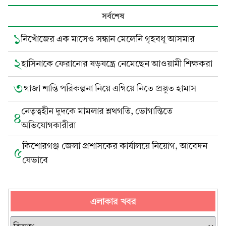
সর্বশেষ
১
নিখোঁজের এক মাসেও সন্ধান মেলেনি গৃহবধূ আসমার
২
হাসিনাকে ফেরানোর ষড়যন্ত্রে নেমেছেন আওয়ামী শিক্ষকরা
৩
গাজা শান্তি পরিকল্পনা নিয়ে এগিয়ে নিতে প্রস্তুত হামাস
নেতৃত্বহীন দুদকে মামলার শ্লথগতি, ভোগান্তিতে
৪
অভিযোগকারীরা
কিশোরগঞ্জ জেলা প্রশাসকের কার্যালয়ে নিয়োগ, আবেদন
৫
যেভাবে
এলাকার খবর