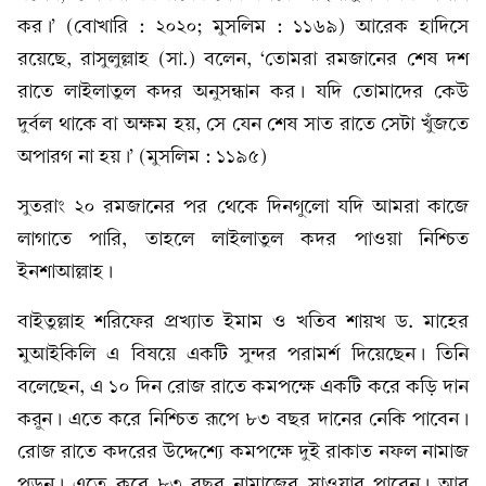
কর।’ (বোখারি : ২০২০; মুসলিম : ১১৬৯) আরেক হাদিসে
রয়েছে, রাসুলুল্লাহ (সা.) বলেন, ‘তোমরা রমজানের শেষ দশ
রাতে লাইলাতুল কদর অনুসন্ধান কর। যদি তোমাদের কেউ
দুর্বল থাকে বা অক্ষম হয়, সে যেন শেষ সাত রাতে সেটা খুঁজতে
অপারগ না হয়।’ (মুসলিম : ১১৯৫)
সুতরাং ২০ রমজানের পর থেকে দিনগুলো যদি আমরা কাজে
লাগাতে পারি, তাহলে লাইলাতুল কদর পাওয়া নিশ্চিত
ইনশাআল্লাহ।
বাইতুল্লাহ শরিফের প্রখ্যাত ইমাম ও খতিব শায়খ ড. মাহের
মুআইকিলি এ বিষয়ে একটি সুন্দর পরামর্শ দিয়েছেন। তিনি
বলেছেন, এ ১০ দিন রোজ রাতে কমপক্ষে একটি করে কড়ি দান
করুন। এতে করে নিশ্চিত রূপে ৮৩ বছর দানের নেকি পাবেন।
রোজ রাতে কদরের উদ্দেশ্যে কমপক্ষে দুই রাকাত নফল নামাজ
পড়ুন। এতে করে ৮৩ বছর নামাজের সাওয়াব পাবেন। আর