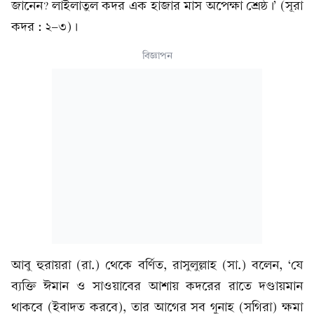
জানেন? লাইলাতুল কদর এক হাজার মাস অপেক্ষা শ্রেষ্ঠ।’ (সূরা
কদর : ২-৩)।
বিজ্ঞাপন
আবু হুরায়রা (রা.) থেকে বর্ণিত, রাসুলুল্লাহ (সা.) বলেন, ‘যে
ব্যক্তি ঈমান ও সাওয়াবের আশায় কদরের রাতে দণ্ডায়মান
থাকবে (ইবাদত করবে), তার আগের সব গুনাহ (সগিরা) ক্ষমা