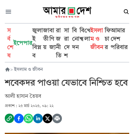
স
জুলা
জা
বা
রা
সা
বি
বি
খে
ইসলা
ফি
আমার
র্ব
ই
তী
ণি
জ
রা
নো
শ্ব
লা
ম ও
চা
দেশ
ইপেপার
শে
বিপ্ল
য়
জ্য
নী
দে
দন
জীবন
র
পরিবার
ষ
ব
তি
শ
>
ইসলাম ও জীবন
শবেকদর পাওয়া যেভাবে নিশ্চিত হবে
আলী হাসান তৈয়ব
প্রকাশ :
২৫ মার্চ ২০২৫, ০৯: ২২