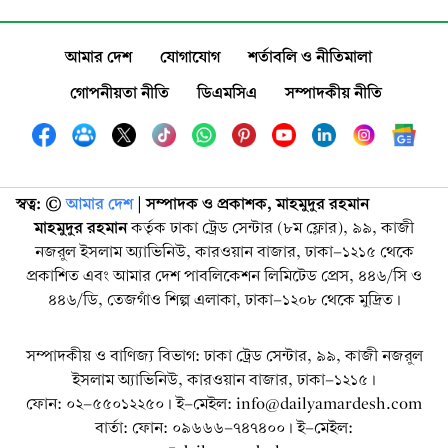
আমার দেশ
যোগাযোগ
শর্তাবলি ও নীতিমালা
গোপনীয়তা নীতি
ডিএমসিএ
সম্পাদকীয় নীতি
স্বত্ব: ©️
আমার দেশ
| সম্পাদক ও প্রকাশক, মাহমুদুর রহমান
মাহমুদুর রহমান
কর্তৃক ঢাকা ট্রেড সেন্টার (৮ম ফ্লোর), ৯৯, কাজী
নজরুল ইসলাম অ্যাভিনিউ, কারওয়ান বাজার, ঢাকা-১২১৫ থেকে
প্রকাশিত এবং আমার দেশ পাবলিকেশন লিমিটেড প্রেস, ৪৪৬/সি ও
৪৪৬/ডি, তেজগাঁও শিল্প এলাকা, ঢাকা-১২০৮ থেকে মুদ্রিত।
সম্পাদকীয় ও বাণিজ্য বিভাগ: ঢাকা ট্রেড সেন্টার, ৯৯, কাজী নজরুল
ইসলাম অ্যাভিনিউ, কারওয়ান বাজার, ঢাকা-১২১৫।
ফোন: ০২-৫৫০১২২৫০। ই-মেইল: info@dailyamardesh.com
বার্তা: ফোন: ০৯৬৬৬-৭৪৭৪০০। ই-মেইল: