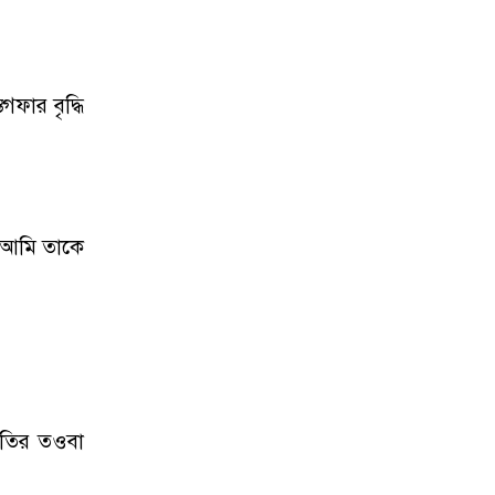
ফার বৃদ্ধি
ে আমি তাকে
াতির তওবা