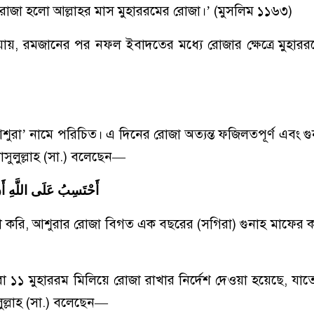
 রোজা হলো আল্লাহর মাস মুহাররমের রোজা।’ (মুসলিম ১১৬৩)
য়, রমজানের পর নফল ইবাদতের মধ্যে রোজার ক্ষেত্রে মুহার
শুরা’ নামে পরিচিত। এ দিনের রোজা অত্যন্ত ফজিলতপূর্ণ এবং গ
 রাসুলুল্লাহ (সা.) বলেছেন—
أَحْتَسِبُ عَلَى اللَّهِ أَنْ 
া করি, আশুরার রোজা বিগত এক বছরের (সগিরা) গুনাহ মাফের 
া ১১ মুহাররম মিলিয়ে রোজা রাখার নির্দেশ দেওয়া হয়েছে, যাত
ুলুল্লাহ (সা.) বলেছেন—