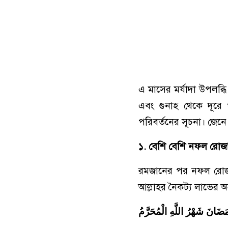
এ মাসের মর্যাদা উপলব্
এবং গুনাহ থেকে দূর
পরিবর্তনের সূচনা। জেনে ন
১. বেশি বেশি নফল রোজা
রমজানের পর নফল রোজার ক
আল্লাহর নৈকট্য লাভের অন
َضَانَ شَهْرُ اللَّهِ الْمُحَرَّمُ