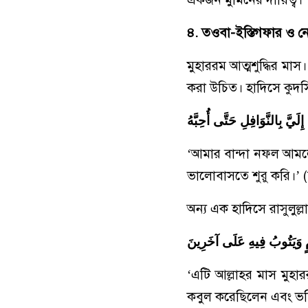
৪. তওবা-ইস্তিগফার ও নে
মুহাররম আত্মশুদ্ধির মা
করা উচিত। হাদিসে কুদ
لَيَّ بِالنَّوَافِلِ حَتَّى أُحِبَّهُ
‘আমার বান্দা নফল আমল
ভালোবাসতে শুরু করি।’ 
অন্য এক হাদিসে রাসুলুল্
وْمٍ وَيَتُوبُ فِيهِ عَلَى آخَرِينَ
‘এটি আল্লাহর মাস মুহ
কবুল করেছিলেন এবং ভব