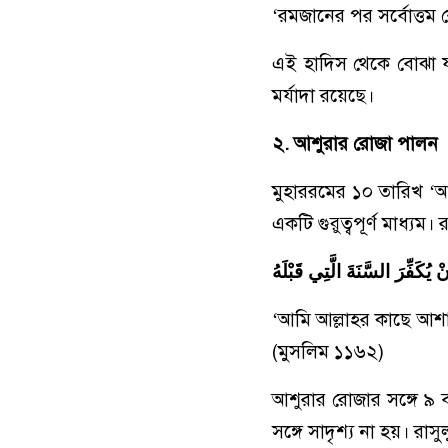
‘রমজানের পর সর্বোত্তম
এই হাদিস থেকে বোঝা যা
মর্যাদা রয়েছে।
২. আশুরার রোজা পালন
মুহাররমের ১০ তারিখ ‘আ
একটি গুরুত্বপূর্ণ মাধ্যম।
يُكَفِّرَ السَّنَةَ الَّتِي قَبْلَهُ
‘আমি আল্লাহর কাছে আশ
(মুসলিম ১১৬২)
আশুরার রোজার সঙ্গে ৯ ব
সঙ্গে সাদৃশ্য না হয়। রাস