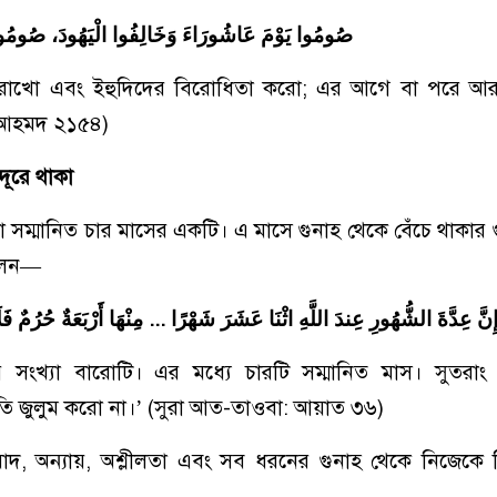
صُومُوا يَوْمَ عَاشُورَاءَ وَخَالِفُوا الْيَهُودَ، صُومُوا قَبْ
 রাখো এবং ইহুদিদের বিরোধিতা করো; এর আগে বা পরে 
ে আহমদ ২১৫৪)
দূরে থাকা
বা সম্মানিত চার মাসের একটি। এ মাসে গুনাহ থেকে বেঁচে থাকার গ
বলেন—
ِنَّ عِدَّةَ الشُّهُورِ عِندَ اللَّهِ اثْنَا عَشَرَ شَهْرًا ... مِنْهَا أَرْبَعَةٌ حُرُمٌ ف
র সংখ্যা বারোটি। এর মধ্যে চারটি সম্মানিত মাস। সুতরা
তি জুলুম করো না।’ (সুরা আত-তাওবা: আয়াত ৩৬)
াদ, অন্যায়, অশ্লীলতা এবং সব ধরনের গুনাহ থেকে নিজেকে 