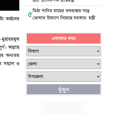
হবে: প্রাণিসম্পদ প্রতিমন্ত্রী
মিঠা পানির মাছের অভয়াশ্রম গড়ে
৫
তোলার উদ্যোগ নিয়েছে সরকার: মন্ত্রী
্য অর্জনের
এলাকার খবর
—মুহাররমুল
্ণ। আল্লাহ
ার অন্যতম
ষ সম্মান ও
খুঁজুন