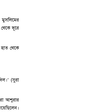
ন মুসলিমের
 থেকে দূরে
 হাত থেকে
িল।’ (সুরা
িরা আশুরার
িয়েছিলেন।