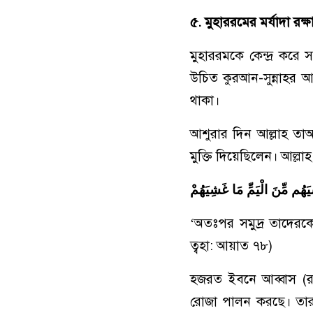
৫. মুহাররমের মর্যাদা রক্
মুহাররমকে কেন্দ্র করে 
উচিত কুরআন-সুন্নাহর আ
থাকা।
আশুরার দিন আল্লাহ ত
মুক্তি দিয়েছিলেন। আল্
َهُم مِّنَ الْيَمِّ مَا غَشِيَهُمْ
‘অতঃপর সমুদ্র তাদেরকে
ত্বহা: আয়াত ৭৮)
হজরত ইবনে আব্বাস (রা.
রোজা পালন করছে। তারা জ