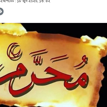
৪২
আপডেট :
১৮ জুন ২০২৬, ১৩: ৪২