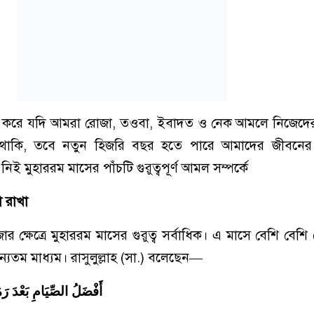
ধি করে যদি আমরা রোজা, তওবা, ইবাদত ও নেক আমলে নিজেদের ব
ে থাকি, তবে নতুন হিজরি বছর হতে পারে আমাদের জীবনে
িই মুহাররম মাসের পাঁচটি গুরুত্বপূর্ণ আমল সম্পর্কে
 রাখা
্ষেত্রে মুহাররম মাসের গুরুত্ব সর্বাধিক। এ মাসে বেশি বেশি
্যতম মাধ্যম। রাসুলুল্লাহ (সা.) বলেছেন—
أَفْضَلُ الصِّيَامِ بَعْدَ رَم