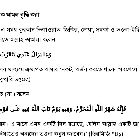
ক আমল বৃদ্ধি করা
স। এ সময় কুরআন তিলাওয়াত, জিকির, দোয়া, সদকা ও তওবা-ইস্তিগ
সিতে আল্লাহ তাআলা বলেন—
وَمَا يَزَالُ عَبْدِي يَتَقَرَّبُ إِ
ের মাধ্যমে ক্রমাগত আমার নৈকট্য অর্জন করতে থাকে, অবশেষ
(বুখারি ৬৫০২)
লাহ (সা.) বলেন—
فَإِنَّهُ شَهْرُ اللَّهِ الْمُحَرَّمُ، وَفِيهِ يَوْمٌ تَابَ اللَّهُ فِيهِ عَلَى قَ
াররম। এ মাসে এমন একটি দিন রয়েছে, যেদিন আল্লাহ একটি জ
িষ্যতেও অন্যদের তওবা কবুল করবেন।’ (তিরমিজি ৭৪১)