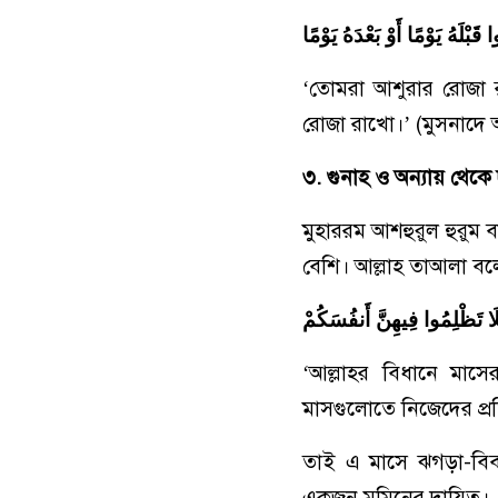
لَهُ يَوْمًا أَوْ بَعْدَهُ يَوْمًا
‘তোমরা আশুরার রোজা
রোজা রাখো।’ (মুসনাদ
৩. গুনাহ ও অন্যায় থেকে 
মুহাররম আশহুরুল হুরুম 
বেশি। আল্লাহ তাআলা 
َلَا تَظْلِمُوا فِيهِنَّ أَنفُسَكُمْ
‘আল্লাহর বিধানে মাসে
মাসগুলোতে নিজেদের প্র
তাই এ মাসে ঝগড়া-বিব
একজন মুমিনের দায়িত্ব।