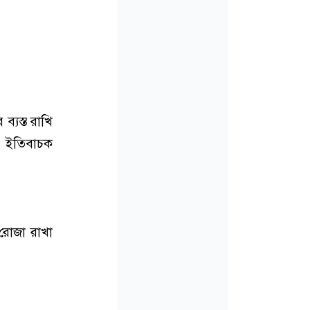
্যস্ত রাখি
র ইতিবাচক
 রোজা রাখা