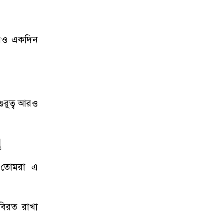
আরও একদিন
ুরুত্ব আরও
إ
ং তোমরা এ
বিরত রাখা