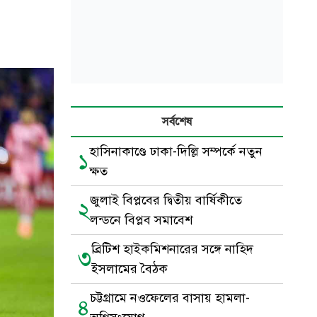
সর্বশেষ
হাসিনাকাণ্ডে ঢাকা-দিল্লি সম্পর্কে নতুন
১
ক্ষত
জুলাই বিপ্লবের দ্বিতীয় বার্ষিকীতে
২
লন্ডনে বিপ্লব সমাবেশ
ব্রিটিশ হাইকমিশনারের সঙ্গে নাহিদ
৩
ইসলামের বৈঠক
চট্টগ্রামে নওফেলের বাসায় হামলা-
৪