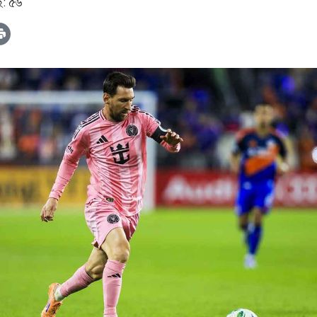
২: ৫৬