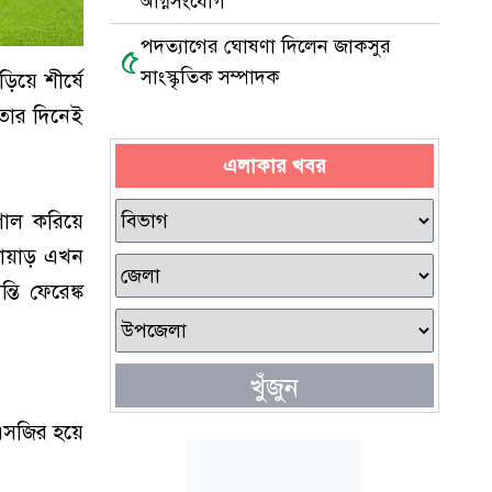
অগ্নিসংযোগ
পদত্যাগের ঘোষণা দিলেন জাকসুর
৫
সাংস্কৃতিক সম্পাদক
য়ে শীর্ষে
েতার দিনেই
এলাকার খবর
গোল করিয়ে
লোয়াড় এখন
ি ফেরেঙ্ক
খুঁজুন
িএসজির হয়ে