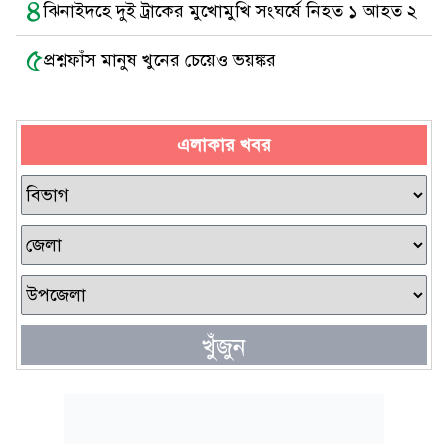
৪
ঝিনাইদহে দুই ট্রাকের মুখোমুখি সংঘর্ষে নিহত ১ আহত ২
৫
প্রশ্নফাঁস মানুষ খুনের চেয়েও ভয়ঙ্কর
এলাকার খবর
খুঁজুন