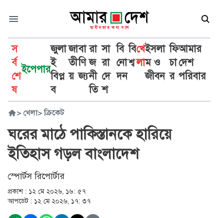
স
জুলা
জা
বা
রা
সা
বি
বি
খে
ইসলা
ফি
আমার
র্ব
ই
তী
ণি
জ
রা
নো
শ্ব
লা
ম ও
চা
দেশ
ইপেপার
শে
বিপ্ল
য়
জ্য
নী
দে
দন
জীবন
র
পরিবার
ষ
ব
তি
শ
>
খেলা
>
ক্রিকেট
ঘরের মাঠে পাকিস্তানকে হারিয়ে
ইতিহাস গড়ল বাংলাদেশ
স্পোর্টস রিপোর্টার
প্রকাশ :
১২ মে ২০২৬, ১৬: ৫৭
আপডেট :
১২ মে ২০২৬, ১৭: ৩৭