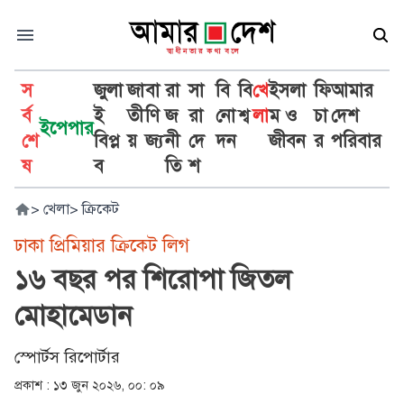
স
জুলা
জা
বা
রা
সা
বি
বি
খে
ইসলা
ফি
আমার
র্ব
ই
তী
ণি
জ
রা
নো
শ্ব
লা
ম ও
চা
দেশ
ইপেপার
শে
বিপ্ল
য়
জ্য
নী
দে
দন
জীবন
র
পরিবার
ষ
ব
তি
শ
>
খেলা
>
ক্রিকেট
ঢাকা প্রিমিয়ার ক্রিকেট লিগ
১৬ বছর পর শিরোপা জিতল
মোহামেডান
স্পোর্টস রিপোর্টার
প্রকাশ :
১৩ জুন ২০২৬, ০০: ০৯