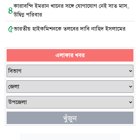
কারাবন্দি ইমরান খানের সঙ্গে যোগাযোগ নেই সাত মাস,
৪
উদ্বিগ্ন পরিবার
৫
ভারতীয় হাইকমিশনকে তলবের দাবি নাহিদ ইসলামের
এলাকার খবর
খুঁজুন