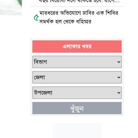
বছর বিরোধী দলে থাকতে হবে: রাশেদ
খাঁন
মারধরের অভিযোগে ঢাবির এক শিবির
৫
সমর্থক হল থেকে বহিষ্কার
এলাকার খবর
খুঁজুন