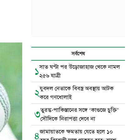
সর্বশেষ
সাত ঘণ্টা পর উড়োজাহাজ থেকে নামল
১
২৫৬ যাত্রী
যুবদল নেতাকে বিবস্ত্র অবস্থায় আটক
২
করে গণধোলাই
তুরস্ক-পাকিস্তানের সঙ্গে ‘কাগুজে চুক্তি’
৩
সৌদিকে নিরাপত্তা দেবে না
জামায়াতকে ক্ষমতায় যেতে হলে ১০
৪