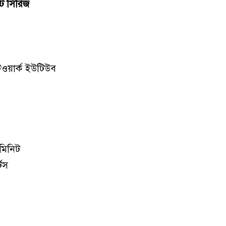
টি সিরিজ
টওয়ার্ক ইউটিউব
মিনিট
্টস