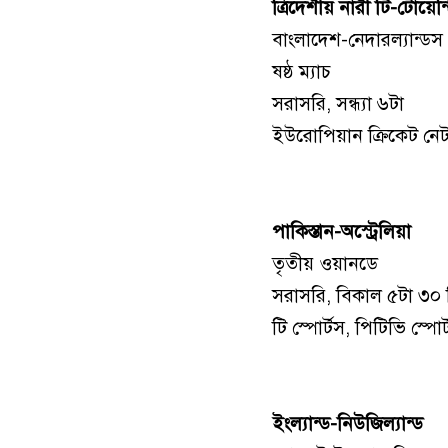
ত্রিদেশীয় নারী টি-টোয়েন্
বাংলাদেশ-নেদারল্যান্ডস
ষষ্ঠ ম্যাচ
সরাসরি, সন্ধ্যা ৬টা
ইউরোপিয়ান ক্রিকেট নে
পাকিস্তান-অস্ট্রেলিয়া
তৃতীয় ওয়ানডে
সরাসরি, বিকাল ৫টা ৩০ 
টি স্পোর্টস, পিটিভি স্পোর
ইংল্যান্ড-নিউজিল্যান্ড