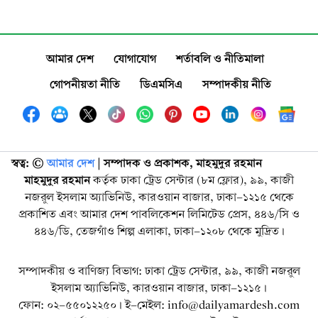
আমার দেশ
যোগাযোগ
শর্তাবলি ও নীতিমালা
গোপনীয়তা নীতি
ডিএমসিএ
সম্পাদকীয় নীতি
স্বত্ব: ©️
আমার দেশ
| সম্পাদক ও প্রকাশক, মাহমুদুর রহমান
মাহমুদুর রহমান
কর্তৃক ঢাকা ট্রেড সেন্টার (৮ম ফ্লোর), ৯৯, কাজী
নজরুল ইসলাম অ্যাভিনিউ, কারওয়ান বাজার, ঢাকা-১২১৫ থেকে
প্রকাশিত এবং আমার দেশ পাবলিকেশন লিমিটেড প্রেস, ৪৪৬/সি ও
৪৪৬/ডি, তেজগাঁও শিল্প এলাকা, ঢাকা-১২০৮ থেকে মুদ্রিত।
সম্পাদকীয় ও বাণিজ্য বিভাগ: ঢাকা ট্রেড সেন্টার, ৯৯, কাজী নজরুল
ইসলাম অ্যাভিনিউ, কারওয়ান বাজার, ঢাকা-১২১৫।
ফোন: ০২-৫৫০১২২৫০। ই-মেইল: info@dailyamardesh.com