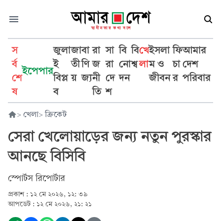
স
জুলা
জা
বা
রা
সা
বি
বি
খে
ইসলা
ফি
আমার
র্ব
ই
তী
ণি
জ
রা
নো
শ্ব
লা
ম ও
চা
দেশ
ইপেপার
শে
বিপ্ল
য়
জ্য
নী
দে
দন
জীবন
র
পরিবার
ষ
ব
তি
শ
>
খেলা
>
ক্রিকেট
সেরা খেলোয়াড়ের জন্য নতুন পুরস্কার
আনছে বিসিবি
স্পোর্টস রিপোর্টার
প্রকাশ :
১২ মে ২০২৬, ১২: ৩৯
আপডেট :
১২ মে ২০২৬, ২১: ২১