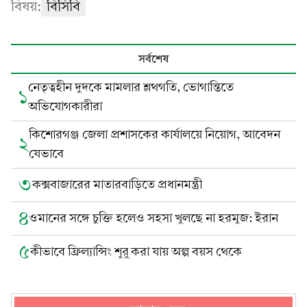
বিষয়:
বিসিবি
সর্বশেষ
নেতৃত্বহীন দুদকে মামলার শ্লথগতি, ভোগান্তিতে
১
অভিযোগকারীরা
কিশোরগঞ্জ জেলা প্রশাসকের কার্যালয়ে নিয়োগ, আবেদন
২
যেভাবে
৩
কক্সবাজারের মাতারবাড়িতে প্রধানমন্ত্রী
৪
ওমানের সঙ্গে চুক্তি হলেও সহসা খুলছে না হরমুজ: ইরান
৫
কীভাবে ফ্রিল্যান্সিং শুরু করা যায় অল্প বয়স থেকে