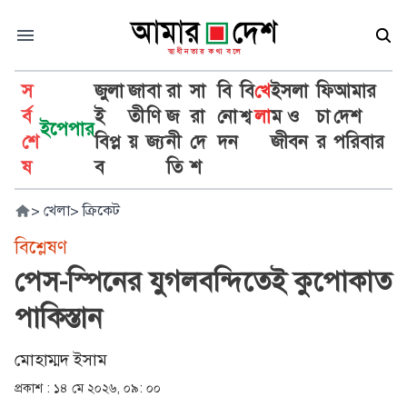
স
জুলা
জা
বা
রা
সা
বি
বি
খে
ইসলা
ফি
আমার
র্ব
ই
তী
ণি
জ
রা
নো
শ্ব
লা
ম ও
চা
দেশ
ইপেপার
শে
বিপ্ল
য়
জ্য
নী
দে
দন
জীবন
র
পরিবার
ষ
ব
তি
শ
>
খেলা
>
ক্রিকেট
বিশ্লেষণ
পেস-স্পিনের যুগলবন্দিতেই কুপোকাত
পাকিস্তান
মোহাম্মদ ইসাম
প্রকাশ :
১৪ মে ২০২৬, ০৯: ০০