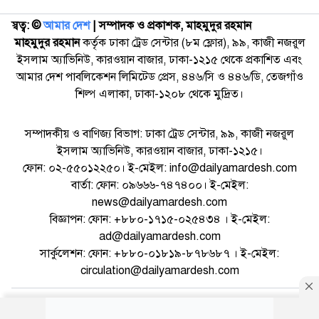
স্বত্ব: ©️
আমার দেশ
| সম্পাদক ও প্রকাশক, মাহমুদুর রহমান
মাহমুদুর রহমান
কর্তৃক ঢাকা ট্রেড সেন্টার (৮ম ফ্লোর), ৯৯, কাজী নজরুল
ইসলাম অ্যাভিনিউ, কারওয়ান বাজার, ঢাকা-১২১৫ থেকে প্রকাশিত এবং
আমার দেশ পাবলিকেশন লিমিটেড প্রেস, ৪৪৬/সি ও ৪৪৬/ডি, তেজগাঁও
শিল্প এলাকা, ঢাকা-১২০৮ থেকে মুদ্রিত।
সম্পাদকীয় ও বাণিজ্য বিভাগ: ঢাকা ট্রেড সেন্টার, ৯৯, কাজী নজরুল
ইসলাম অ্যাভিনিউ, কারওয়ান বাজার, ঢাকা-১২১৫।
ফোন: ০২-৫৫০১২২৫০। ই-মেইল: info@dailyamardesh.com
বার্তা: ফোন: ০৯৬৬৬-৭৪৭৪০০। ই-মেইল:
news@dailyamardesh.com
বিজ্ঞাপন: ফোন: +৮৮০-১৭১৫-০২৫৪৩৪ । ই-মেইল:
ad@dailyamardesh.com
সার্কুলেশন: ফোন: +৮৮০-০১৮১৯-৮৭৮৬৮৭ । ই-মেইল:
circulation@dailyamardesh.com
ওয়েব মেইল
কনভার্টার
আর্কাইভ
বিজ্ঞাপন
সাইটম্যাপ