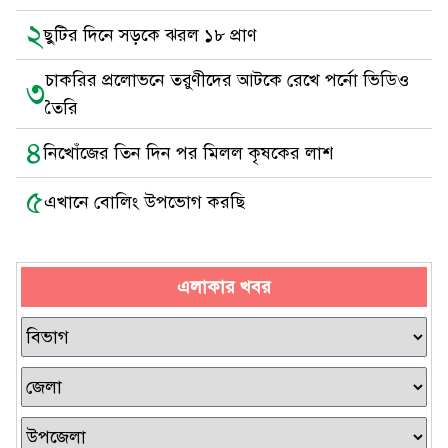
২
ছুটির দিনে সড়কে ঝরল ১৮ প্রাণ
চাকরির প্রলোভনে তরুণীদের আটকে রেখে পর্নো ভিডিও
৩
তৈরি
৪
নিখোঁজের তিন দিন পর মিলল কৃষকের লাশ
৫
এখানে বোলিং উপভোগ করছি
এলাকার খবর