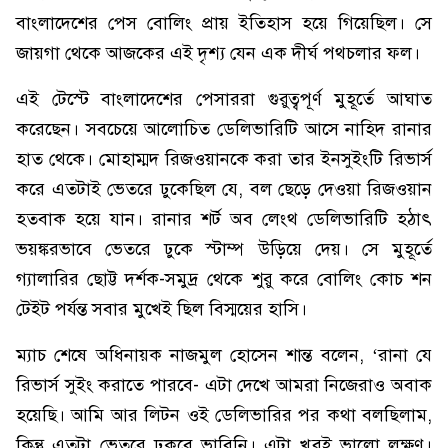
বাংলাদেশের পেস বোলিং প্রায় ইতিহাস হয়ে গিয়েছিল। সে
জায়গা থেকে আজকের এই দৃশ্য যেন এক দীর্ঘ পথচলার ফল।
এই টেস্টে বাংলাদেশের পেসাররা গুরুত্বপূর্ণ মুহূর্তে আঘাত
করেছেন। সবচেয়ে আলোচিত ডেলিভারিটি আসে নাহিদ রানার
হাত থেকে। মোহাম্মদ রিজওয়ানকে করা তার ইনসুইংটি রিভার্স
করে এতটাই ভেতরে ঢুকেছিল যে, বল ছেড়ে দেওয়া রিজওয়ান
হতবাক হয়ে যান। রানার শর্ট অব লেংথ ডেলিভারিটি হঠাৎ
ভয়ঙ্করভাবে ভেতরে ঢুকে স্টাম্প উড়িয়ে দেয়। সে মুহূর্তে
গ্যালারির ছোট্ট দর্শক-সমুদ্র থেকে শুরু করে বোলিং কোচ শন
টেইট পর্যন্ত সবার মুখেই ছিল বিস্ময়ের হাসি।
ম্যাচ শেষে অধিনায়ক নাজমুল হোসেন শান্ত বলেন, ‘রানা যে
রিভার্স সুইং করাতে পারবে- এটা দেখে আমরা নিজেরাও অবাক
হয়েছি। আমি আর লিটন ওই ডেলিভারির পর কথা বলছিলাম,
কিন্তু এতটা ভেতরে ঢুকবে ভাবিনি। এটা খুবই ভালো লক্ষণ।