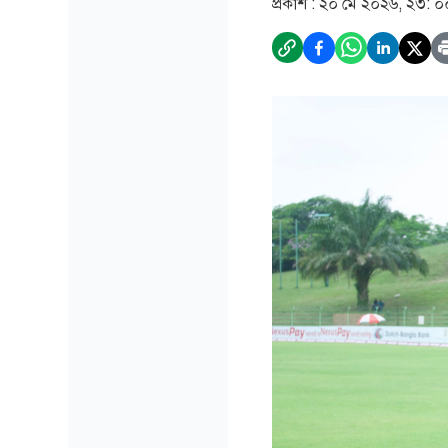
প্রকাশ :
২০ মে ২০২৬, ২৩: ০