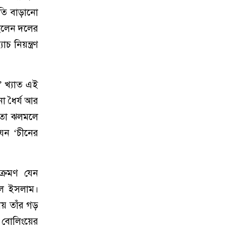
তি বাড়ানো
ছিলেন দলের
 নিয়ন্ত্রণ
’ খ্যাত এই
না ধৈর্য আর
হয়তো ঝলমলে
যেন ‘চীনের
্রমণ যেন
ুল ইসলাম।
ায় তাঁর গড়
র বোলিংয়ের