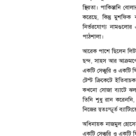
স্থিরতা। পাকিস্তানি বো
করেছে, কিন্তু মুশফি
নির্ভরযোগ্য নামগুলোর
পাঠশালা।
আরেক পাশে ছিলেন লিটন 
ছন্দ, সাহস আর আক্রমণে
একটি সেঞ্চুরি ও একটি 
টেস্ট ক্রিকেটে ইতিবা
কখনো সোজা ব্যাটে ঝলমল
তিনি শুধু রান করেননি
নিজের স্বতঃস্ফূর্ত ব্যাটিংয়
অধিনায়ক নাজমুল হোসেন 
একটি সেঞ্চুরি ও একটি ফি