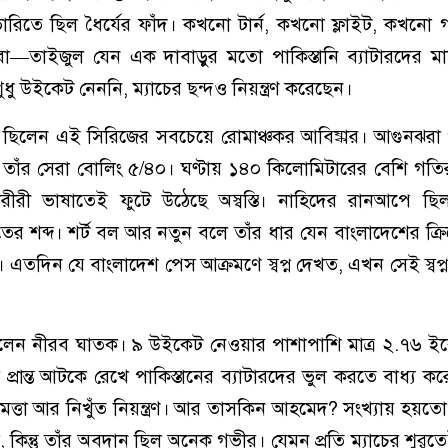
লিভারিতে ছিল ধৈর্যের ফাঁদ। কখনো টার্ন, কখনো ফ্লাইট, কখনো
 করা—তাইজুল যেন এক দাবাড়ুর মতো পাকিস্তানি ব্যাটারদের 
ধু উইকেট নেননি, ম্যাচের ছন্দও নিয়ন্ত্রণ করেছেন।
া ছিলেন এই সিরিজের সবচেয়ে রোমাঞ্চকর আবিষ্কার। আগুনঝরা
তাঁর সেরা বোলিং ৫/৪০। ঘণ্টায় ১৪০ কিলোমিটারের বেশি গতি
 শরীরী ভাষাতেই ফুটে উঠেছে অস্বস্তি। নাহিদের রানআপে ছি
ের শব্দ। শর্ট বল আর নতুন বলে তাঁর ধার যেন বাংলাদেশের ক্র
 এতদিন যে বাংলাদেশ পেস আক্রমণে স্বপ্ন দেখত, এখন সেই স্বপ্ন 
িলেন নীরব ঘাতক। ৯ উইকেট নেওয়ার পাশাপাশি মাত্র ২.৭৬ 
্রান্ত আটকে রেখে পাকিস্তানের ব্যাটারদের ভুল করতে বাধ্য কর
দ্ধিমত্তা আর নিখুঁত নিয়ন্ত্রণ। আর তাসকিন আহমেদ? সংখ্যায় হয়
কিন্তু তাঁর অবদান ছিল অনেক গভীর। যেমন প্রতি ম্যাচের শুরুতেই গ