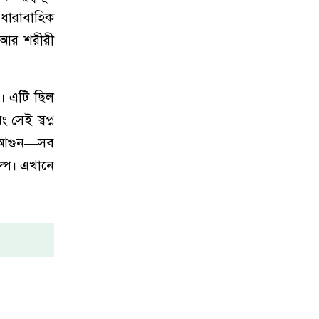
ধারাবাহিক
 আর শরীরী
। এটি ছিল
সেই স্বপ্ন
ের আগুন—সব
ল্প। এখানে