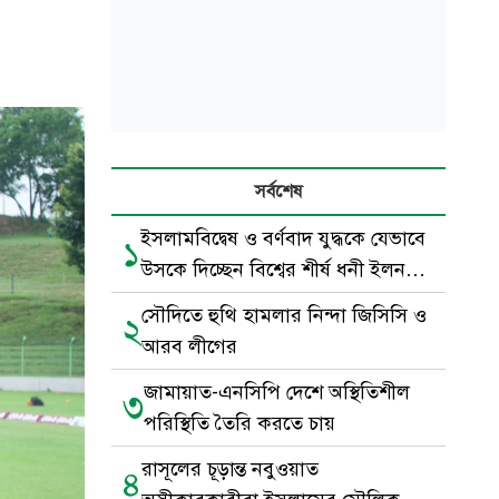
সর্বশেষ
ইসলামবিদ্বেষ ও বর্ণবাদ যুদ্ধকে যেভাবে
১
উসকে দিচ্ছেন বিশ্বের শীর্ষ ধনী ইলন
মাস্ক
সৌদিতে হুথি হামলার নিন্দা জিসিসি ও
২
আরব লীগের
জামায়াত-এনসিপি দেশে অস্থিতিশীল
৩
পরিস্থিতি তৈরি করতে চায়
রাসূলের চূড়ান্ত নবুওয়াত
৪