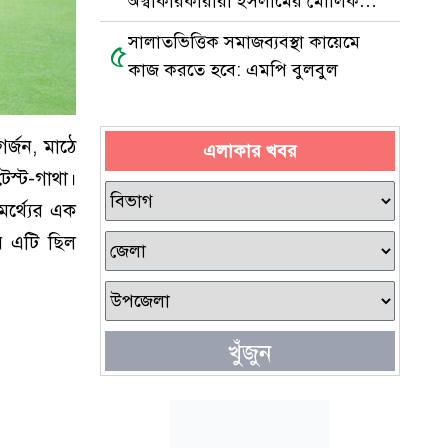
অস্বীকারকারীরা ইসলামের মৌলিক
আকিদাচ্যুত
সালাতভিত্তিক সমাজব্যবস্থা কায়েমে
৫
কাজ করতে হবে: এমপি বুলবুল
্জন, মাঠে
এলাকার খবর
স্ট-গাথা।
র্থ্যের এক
ে এটি ছিল
খুঁজুন