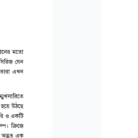
তানের মতো
 সিরিজ যেন
 তারা এখন
্মুখসারিতে
ি হয়ে উঠছে
ুরি ও একটি
্প। ক্রিজে
 অদ্ভুত এক