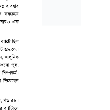
্র ব্যবহার
ের সবচেয়ে
খানোরও এক
ব্যাটে ছিল
রেট ৬৯.০৭।
েন, আধুনিক
কখনো পুল,
শিল্পকর্ম।
নে দিয়েছেন
ান, গড় ৫৮।
 ব্যাটিংয়ে