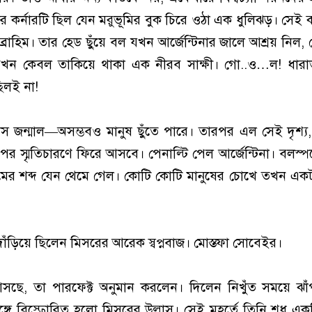
ার কর্নারটি ছিল যেন মরুভূমির বুক চিরে ওঠা এক ধুলিঝড়। সেই ঝড
রাহিম। তার হেড ছুঁয়ে বল যখন আর্জেন্টিনার জালে আশ্রয় নিল
 তখন কেবল তাকিয়ে থাকা এক নীরব সাক্ষী। গো..ও…ল! ধারাভ
িলই না!
স জন্মাল—অসম্ভবও মানুষ ছুঁতে পারে। তারপর এল সেই দৃশ্য
ের স্মৃতিচারণে ফিরে আসবে। পেনাল্টি পেল আর্জেন্টিনা। বলস্
ামের শব্দ যেন থেমে গেল। কোটি কোটি মানুষের চোখে তখন এক
দাঁড়িয়ে ছিলেন মিসরের আরেক স্বপ্নবাজ। মোস্তফা সোবেইর।
ে, তা পারফেক্ট অনুমান করলেন। দিলেন নিখুঁত সময়ে ঝাঁপ
ঙ্গে বিস্ফোরিত হলো মিসরের উল্লাস। সেই মুহূর্তে তিনি শুধু এক