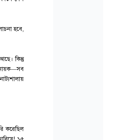
লোচনা হবে,
ছে। কিন্তু
্বনায়ক—সব
াট্যশালায়
ৈরি করেছিল
ারিয়ে! ১৫