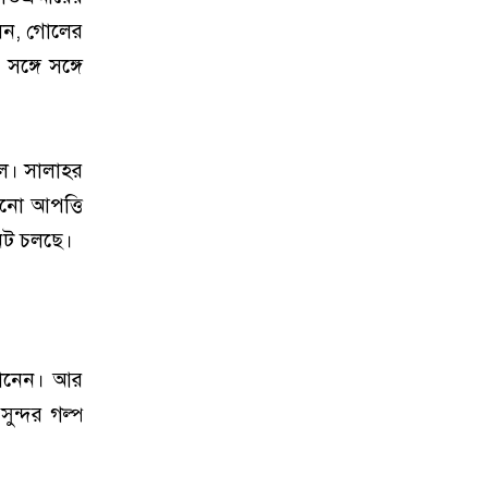
লেন, গোলের
ঙ্গে সঙ্গে
রল। সালাহর
োনো আপত্তি
নিট চলছে।
জানেন। আর
সুন্দর গল্প