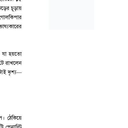
়ের চূড়ায়
, গোলকিপার
াষ্যকারের
, যা হয়তো
পটে রাখলেন
টাই দৃশ্য—
। ঠেকিয়ে
টি পেনাল্টি