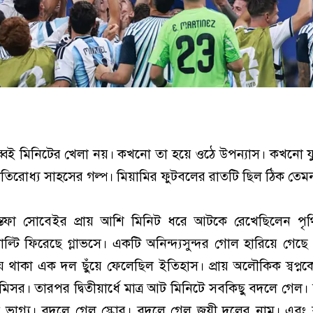
ই মিনিটের খেলা নয়। কখনো তা হয়ে ওঠে উপন্যাস। কখনো যু
্রতিরোধ্য সাহসের গল্প। মিয়ামির ফুটবলের রাতটি ছিল ঠিক তে
্তফা সোবেইর প্রায় আশি মিনিট ধরে আটকে রেখেছিলেন পৃথ
্টি ফিরেছে গ্লাভসে। একটি অনিন্দ্যসুন্দর গোল হারিয়ে গে
়ে থাকা এক দল ছুঁয়ে ফেলেছিল ইতিহাস। প্রায় অলৌকিক স্বপ্নকে
িসর। তারপর দ্বিতীয়ার্ধে মাত্র আট মিনিটে সবকিছু বদলে গেল
গেল ভাগ্য। বদলে গেল স্কোর। বদলে গেল জয়ী দলের নাম। এব