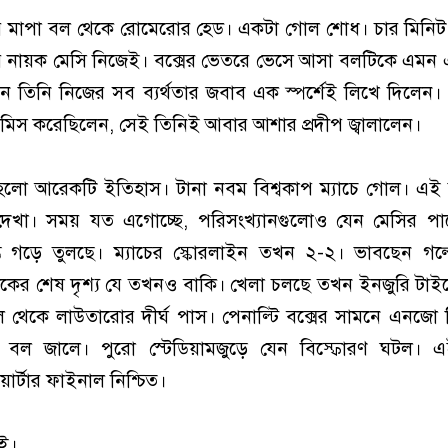
র মাপা বল থেকে রোমেরোর হেড। একটা গোল শোধ। চার মিনিট প
 নায়ক মেসি নিজেই। বক্সের ভেতরে ভেসে আসা বলটিকে এমন
ন তিনি নিজের সব ব্যর্থতার জবাব এক স্পর্শেই লিখে দিলেন। 
ি মিস করেছিলেন, সেই তিনিই আবার আশার প্রদীপ জ্বালালেন।
লো আরেকটি ইতিহাস। টানা নবম বিশ্বকাপ ম্যাচে গোল। এই ব
 দেখা। সময় যত এগোচ্ছে, পরিসংখ্যানগুলোও যেন মেসির পাশে
ম্ভ গড়ে তুলছে। ম্যাচের স্কোরলাইন তখন ২-২। ভাবছেন গল্প
কের শেষ দৃশ্য যে তখনও বাকি। খেলা চলছে তখন ইনজুরি টাইম
 থেকে লাউতারোর দীর্ঘ পাস। পেনাল্টি বক্সের সামনে এনজো 
। বল জালে। পুরো স্টেডিয়ামজুড়ে যেন বিস্ফোরণ ঘটল।
়ার্টার ফাইনাল নিশ্চিত।
ই।