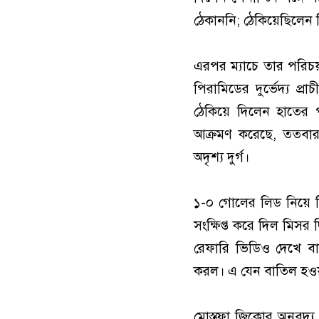
ঠেকাননি; ঠেকিয়েছিলেন বি
এরপর ম্যাচে তার পরিচয
পিরামিডের দুর্ভেদ্য প্
ঠেকিয়ে দিলেন হাতের 
আক্রমণ করেছে, ততবার
অদৃশ্য দুর্গ।
১-০ গোলের লিড নিয়ে ম
সংক্ষিপ্ত করে দিল মিসর
রেফারি ভিডিও দেখে ব
করল। এ যেন বাতিল হওয়
মোস্তফা জিকোর অনবদ্য 