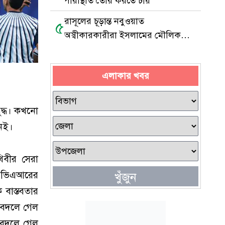
পরিস্থিতি তৈরি করতে চায়
রাসূলের চূড়ান্ত নবুওয়াত
৫
অস্বীকারকারীরা ইসলামের মৌলিক
আকিদাচ্যুত
এলাকার খবর
দ্ধ। কখনো
মনই।
িবীর সেরা
ছে ভিএআরের
খুঁজুন
 বাস্তবতার
। বদলে গেল
ং বদলে গেল