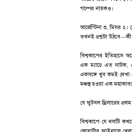
গল্পের নায়কও।
আর্জেন্টিনা ৩, মিসর ২।
তখনই প্রশ্নটা উঠবে—কী
বিশ্বকাপের ইতিহাসে অনে
এক ম্যাচে এত নাটক, এত
একসঙ্গে খুব কমই দেখা গ
মঞ্চস্থ হওয়া এক মহাকাব্
যে ফুটবল থ্রিলারের প্রথ
বিশ্বকাপে যে দলটি কখ
কোয়ার্টার ফাইনালে খেল