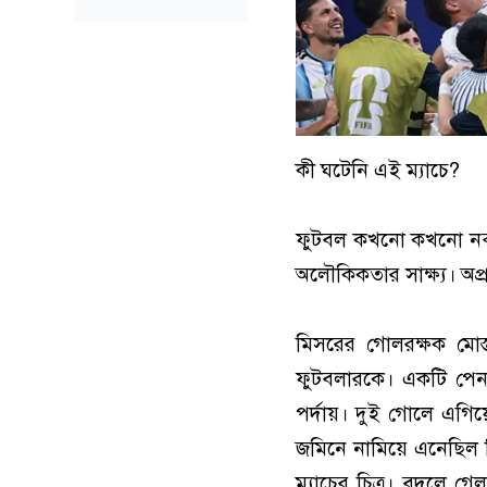
কী ঘটেনি এই ম্যাচে?
ফুটবল কখনো কখনো নব্ব
অলৌকিকতার সাক্ষ্য। অপ
মিসরের গোলরক্ষক মোস
ফুটবলারকে। একটি পেনাল
পর্দায়। দুই গোলে এগিয
জমিনে নামিয়ে এনেছিল ম
ম্যাচের চিত্র। বদলে 