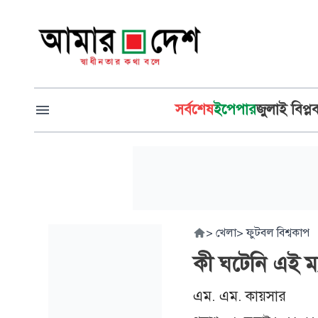
সর্বশেষ
ইপেপার
জুলাই বিপ্ল
>
খেলা
>
ফুটবল বিশ্বকাপ
কী ঘটেনি এই ম্
এম. এম. কায়সার