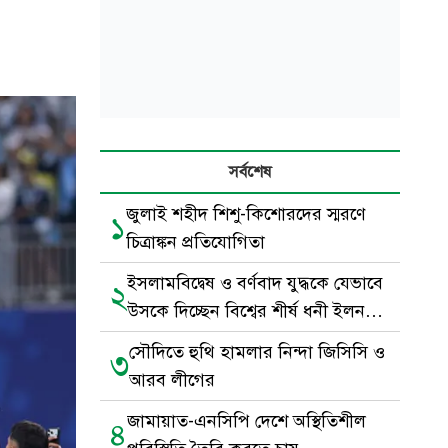
সর্বশেষ
জুলাই শহীদ শিশু-কিশোরদের স্মরণে
১
চিত্রাঙ্কন প্রতিযোগিতা
ইসলামবিদ্বেষ ও বর্ণবাদ যুদ্ধকে যেভাবে
২
উসকে দিচ্ছেন বিশ্বের শীর্ষ ধনী ইলন
মাস্ক
সৌদিতে হুথি হামলার নিন্দা জিসিসি ও
৩
আরব লীগের
জামায়াত-এনসিপি দেশে অস্থিতিশীল
৪