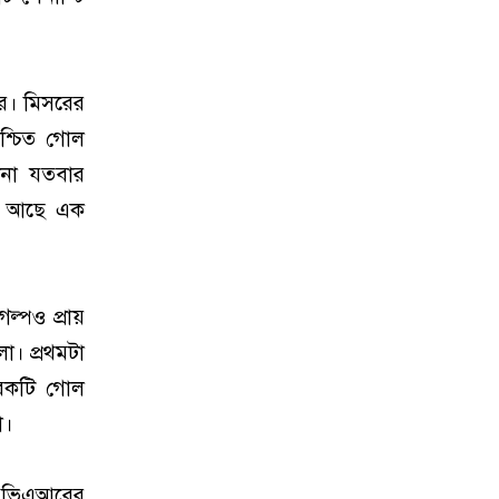
ীর। মিসরের
িশ্চিত গোল
টিনা যতবার
়ে আছে এক
্পও প্রায়
ো। প্রথমটা
রেকটি গোল
ো।
তু ভিএআরের