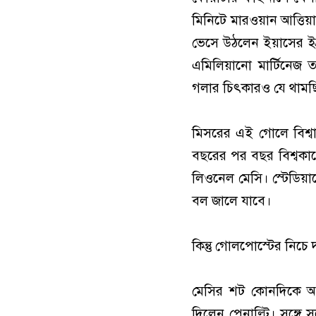
মিনিটে মারওয়ান আত্তিয়
ভেসে উঠলেন ইয়াসের ইব্
এমিলিয়ানো মার্টিনেজ
গলার চিৎকারও যে থামছ
মিসরের এই গোলে বিশ্বা
বছরের পর বছর বিশ্বকাপ
লিওনেল মেসি। স্টেডিয়
বল জালে যাবে।
কিন্তু গোলপোস্টের নিচে 
মেসির শট কোনদিকে আসছ
দিলেন পেনাল্টি। সঙ্গে স