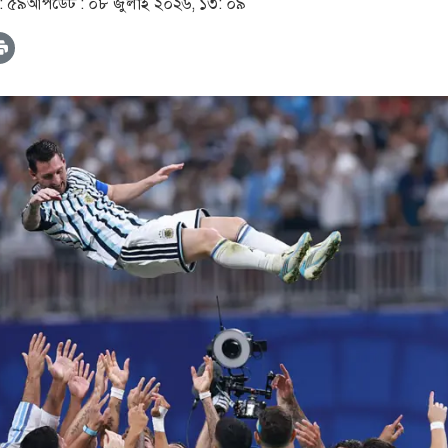
: ৫৯
আপডেট :
০৮ জুলাই ২০২৬, ১৩: ০৯