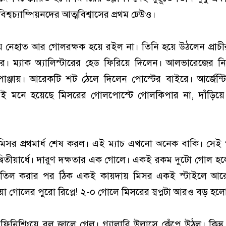
শ্বচ্যাম্পিয়নদের আত্মবিশ্বাসের প্রথম ঢেউও।
় নেহাত আর গোলরক্ষক হয়ে রইল না। তিনি হয়ে উঠলেন প্রাচ
রাচীর। ম্যাক অ্যালিস্টারের হেড ফিরিয়ে দিলেন। আলভারেজের ন
পাঞ্জায়। আরেকটি শট ঠেলে দিলেন পোস্টের বাইরে। আর্জেন্
ই মনে হয়েছে মিসরের গোলপোস্টে গোলকিপার না, দাঁড়িয
িসর প্রথমার্ধ শেষ করল। এই ম্যাচ এখনো অনেক বাকি। সেই গল
 দ্বিতীয়ার্ধে। দারুণ দক্ষতার এক গোলে। একই রকম দুটো গোল হল
াতিল করার পর ঠিক একই কায়দায় মিসর একই স্টাইলে আ
া গোলের পুরো রিপ্লে! ২-০ গোলে মিসরের স্বপ্নটা আরও বড় হল
ফিনিশিংয়ে বল জালে গেল। গ্যালারি উল্লাসে কেঁপে উঠল। কিন্