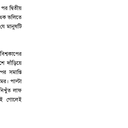
র দ্বিতীয়
 এক ভলিতে
যে মানুষটি
িশ্বকাপের
 দাঁড়িয়ে
ের সমাপ্তি
ের। পাল্টা
নিখুঁত লাফ
 এই গোলেই