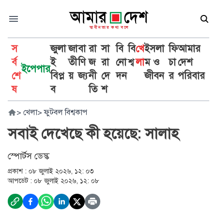
স
জুলা
জা
বা
রা
সা
বি
বি
খে
ইসলা
ফি
আমার
র্ব
ই
তী
ণি
জ
রা
নো
শ্ব
লা
ম ও
চা
দেশ
ইপেপার
শে
বিপ্ল
য়
জ্য
নী
দে
দন
জীবন
র
পরিবার
ষ
ব
তি
শ
>
খেলা
>
ফুটবল বিশ্বকাপ
সবাই দেখেছে কী হয়েছে: সালাহ
স্পোর্টস ডেস্ক
প্রকাশ :
০৮ জুলাই ২০২৬, ১২: ০৩
আপডেট :
০৮ জুলাই ২০২৬, ১২: ০৮