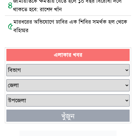
জামায়াতকে ক্ষমতায় যেতে হলে ১০ বছর বিরোধী দলে
৪
থাকতে হবে: রাশেদ খাঁন
মারধরের অভিযোগে ঢাবির এক শিবির সমর্থক হল থেকে
৫
বহিষ্কার
এলাকার খবর
খুঁজুন