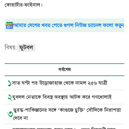
কোয়ার্টার-ফাইনাল।
আমার দেশের খবর পেতে গুগল নিউজ চ্যানেল ফলো করুন
বিষয়:
ফুটবল
সর্বশেষ
১
সাত ঘণ্টা পর উড়োজাহাজ থেকে নামল ২৫৬ যাত্রী
২
যুবদল নেতাকে বিবস্ত্র অবস্থায় আটক করে গণধোলাই
তুরস্ক-পাকিস্তানের সঙ্গে ‘কাগুজে চুক্তি’ সৌদিকে নিরাপত্তা
৩
দেবে না