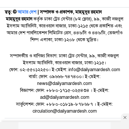
স্বত্ব: ©️
আমার দেশ
| সম্পাদক ও প্রকাশক, মাহমুদুর রহমান
মাহমুদুর রহমান
কর্তৃক ঢাকা ট্রেড সেন্টার (৮ম ফ্লোর), ৯৯, কাজী নজরুল
ইসলাম অ্যাভিনিউ, কারওয়ান বাজার, ঢাকা-১২১৫ থেকে প্রকাশিত এবং
আমার দেশ পাবলিকেশন লিমিটেড প্রেস, ৪৪৬/সি ও ৪৪৬/ডি, তেজগাঁও
শিল্প এলাকা, ঢাকা-১২০৮ থেকে মুদ্রিত।
সম্পাদকীয় ও বাণিজ্য বিভাগ: ঢাকা ট্রেড সেন্টার, ৯৯, কাজী নজরুল
ইসলাম অ্যাভিনিউ, কারওয়ান বাজার, ঢাকা-১২১৫।
ফোন: ০২-৫৫০১২২৫০। ই-মেইল: info@dailyamardesh.com
বার্তা: ফোন: ০৯৬৬৬-৭৪৭৪০০। ই-মেইল:
news@dailyamardesh.com
বিজ্ঞাপন: ফোন: +৮৮০-১৭১৫-০২৫৪৩৪ । ই-মেইল:
ad@dailyamardesh.com
সার্কুলেশন: ফোন: +৮৮০-০১৮১৯-৮৭৮৬৮৭ । ই-মেইল:
circulation@dailyamardesh.com
ওয়েব মেইল
কনভার্টার
আর্কাইভ
বিজ্ঞাপন
সাইটম্যাপ