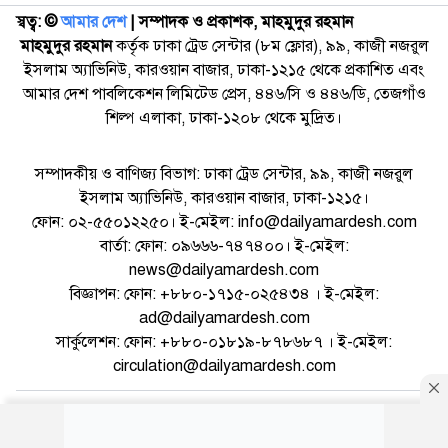
স্বত্ব: ©️
আমার দেশ
| সম্পাদক ও প্রকাশক, মাহমুদুর রহমান
মাহমুদুর রহমান
কর্তৃক ঢাকা ট্রেড সেন্টার (৮ম ফ্লোর), ৯৯, কাজী নজরুল
ইসলাম অ্যাভিনিউ, কারওয়ান বাজার, ঢাকা-১২১৫ থেকে প্রকাশিত এবং
আমার দেশ পাবলিকেশন লিমিটেড প্রেস, ৪৪৬/সি ও ৪৪৬/ডি, তেজগাঁও
শিল্প এলাকা, ঢাকা-১২০৮ থেকে মুদ্রিত।
সম্পাদকীয় ও বাণিজ্য বিভাগ: ঢাকা ট্রেড সেন্টার, ৯৯, কাজী নজরুল
ইসলাম অ্যাভিনিউ, কারওয়ান বাজার, ঢাকা-১২১৫।
ফোন: ০২-৫৫০১২২৫০। ই-মেইল: info@dailyamardesh.com
বার্তা: ফোন: ০৯৬৬৬-৭৪৭৪০০। ই-মেইল:
news@dailyamardesh.com
বিজ্ঞাপন: ফোন: +৮৮০-১৭১৫-০২৫৪৩৪ । ই-মেইল:
ad@dailyamardesh.com
সার্কুলেশন: ফোন: +৮৮০-০১৮১৯-৮৭৮৬৮৭ । ই-মেইল:
circulation@dailyamardesh.com
ওয়েব মেইল
কনভার্টার
আর্কাইভ
বিজ্ঞাপন
সাইটম্যাপ