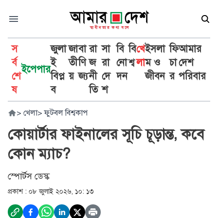
স
জুলা
জা
বা
রা
সা
বি
বি
খে
ইসলা
ফি
আমার
র্ব
ই
তী
ণি
জ
রা
নো
শ্ব
লা
ম ও
চা
দেশ
ইপেপার
শে
বিপ্ল
য়
জ্য
নী
দে
দন
জীবন
র
পরিবার
ষ
ব
তি
শ
>
খেলা
>
ফুটবল বিশ্বকাপ
কোয়ার্টার ফাইনালের সূচি চূড়ান্ত, কবে
কোন ম্যাচ?
স্পোর্টস ডেস্ক
প্রকাশ :
০৮ জুলাই ২০২৬, ১০: ১৩