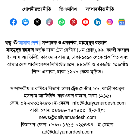
গোপনীয়তা নীতি
ডিএমসিএ
সম্পাদকীয় নীতি
স্বত্ব: ©️
আমার দেশ
| সম্পাদক ও প্রকাশক, মাহমুদুর রহমান
মাহমুদুর রহমান
কর্তৃক ঢাকা ট্রেড সেন্টার (৮ম ফ্লোর), ৯৯, কাজী নজরুল
ইসলাম অ্যাভিনিউ, কারওয়ান বাজার, ঢাকা-১২১৫ থেকে প্রকাশিত এবং
আমার দেশ পাবলিকেশন লিমিটেড প্রেস, ৪৪৬/সি ও ৪৪৬/ডি, তেজগাঁও
শিল্প এলাকা, ঢাকা-১২০৮ থেকে মুদ্রিত।
সম্পাদকীয় ও বাণিজ্য বিভাগ: ঢাকা ট্রেড সেন্টার, ৯৯, কাজী নজরুল
ইসলাম অ্যাভিনিউ, কারওয়ান বাজার, ঢাকা-১২১৫।
ফোন: ০২-৫৫০১২২৫০। ই-মেইল: info@dailyamardesh.com
বার্তা: ফোন: ০৯৬৬৬-৭৪৭৪০০। ই-মেইল:
news@dailyamardesh.com
বিজ্ঞাপন: ফোন: +৮৮০-১৭১৫-০২৫৪৩৪ । ই-মেইল:
ad@dailyamardesh.com