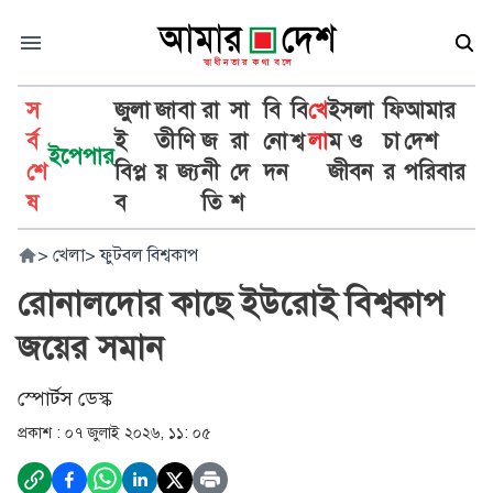
স
জুলা
জা
বা
রা
সা
বি
বি
খে
ইসলা
ফি
আমার
র্ব
ই
তী
ণি
জ
রা
নো
শ্ব
লা
ম ও
চা
দেশ
ইপেপার
শে
বিপ্ল
য়
জ্য
নী
দে
দন
জীবন
র
পরিবার
ষ
ব
তি
শ
>
খেলা
>
ফুটবল বিশ্বকাপ
রোনালদোর কাছে ইউরোই বিশ্বকাপ
জয়ের সমান
স্পোর্টস ডেস্ক
প্রকাশ :
০৭ জুলাই ২০২৬, ১১: ০৫