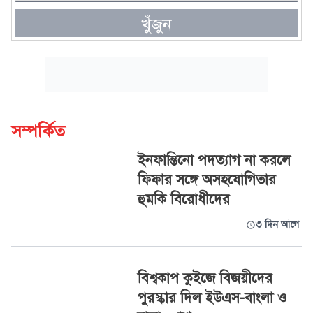
খুঁজুন
সম্পর্কিত
ইনফান্তিনো পদত্যাগ না করলে
ফিফার সঙ্গে অসহযোগিতার
হুমকি বিরোধীদের
৩ দিন আগে
বিশ্বকাপ কুইজে বিজয়ীদের
পুরস্কার দিল ইউএস-বাংলা ও