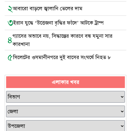
২
আবারো বাড়লে জ্বালানি তেলের দাম
৩
ইরান যুদ্ধে ‘উত্তেজনা বৃদ্ধির ফাঁদে’ আটকে ট্রাম্প
গ্যাসের অভাবে নয়, সিদ্ধান্তের কারণে বন্ধ যমুনা সার
৪
কারখানা
৫
সিলেটের ওসমানীনগরে দুই বাসের সংঘর্ষে নিহত ৮
এলাকার খবর