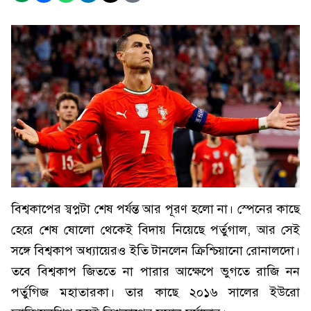
বিশ্বকাপের স্বপ্নটা শেষ পর্যন্ত আর পূরণ হলো না। স্পেনের কাছে
হেরে শেষ ষোলো থেকেই বিদায় নিয়েছে পর্তুগাল, আর সেই
সঙ্গে বিশ্বকাপ অধ্যায়েরও ইতি টানলেন ক্রিশ্চিয়ানো রোনালদো।
তবে বিশ্বকাপ জিততে না পারার আক্ষেপে ভুগতে রাজি নন
পর্তুগিজ মহাতারকা। তার কাছে ২০১৬ সালের ইউরো