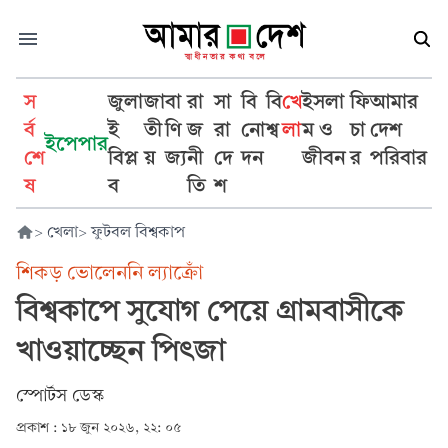
স
জুলা
জা
বা
রা
সা
বি
বি
খে
ইসলা
ফি
আমার
র্ব
ই
তী
ণি
জ
রা
নো
শ্ব
লা
ম ও
চা
দেশ
ইপেপার
শে
বিপ্ল
য়
জ্য
নী
দে
দন
জীবন
র
পরিবার
ষ
ব
তি
শ
>
খেলা
>
ফুটবল বিশ্বকাপ
শিকড় ভোলেননি ল্যাক্রোঁ
বিশ্বকাপে সুযোগ পেয়ে গ্রামবাসীকে
খাওয়াচ্ছেন পিৎজা
স্পোর্টস ডেস্ক
প্রকাশ :
১৮ জুন ২০২৬, ২২: ০৫