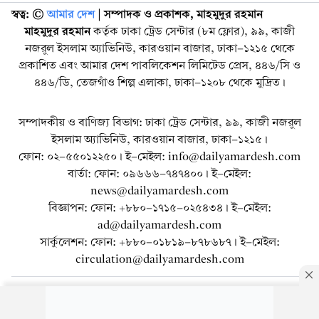
স্বত্ব: ©️
আমার দেশ
| সম্পাদক ও প্রকাশক, মাহমুদুর রহমান
মাহমুদুর রহমান
কর্তৃক ঢাকা ট্রেড সেন্টার (৮ম ফ্লোর), ৯৯, কাজী
নজরুল ইসলাম অ্যাভিনিউ, কারওয়ান বাজার, ঢাকা-১২১৫ থেকে
প্রকাশিত এবং আমার দেশ পাবলিকেশন লিমিটেড প্রেস, ৪৪৬/সি ও
৪৪৬/ডি, তেজগাঁও শিল্প এলাকা, ঢাকা-১২০৮ থেকে মুদ্রিত।
সম্পাদকীয় ও বাণিজ্য বিভাগ: ঢাকা ট্রেড সেন্টার, ৯৯, কাজী নজরুল
ইসলাম অ্যাভিনিউ, কারওয়ান বাজার, ঢাকা-১২১৫।
ফোন: ০২-৫৫০১২২৫০। ই-মেইল: info@dailyamardesh.com
বার্তা: ফোন: ০৯৬৬৬-৭৪৭৪০০। ই-মেইল:
news@dailyamardesh.com
বিজ্ঞাপন: ফোন: +৮৮০-১৭১৫-০২৫৪৩৪ । ই-মেইল:
ad@dailyamardesh.com
সার্কুলেশন: ফোন: +৮৮০-০১৮১৯-৮৭৮৬৮৭ । ই-মেইল:
circulation@dailyamardesh.com
ওয়েব মেইল
কনভার্টার
আর্কাইভ
বিজ্ঞাপন
সাইটম্যাপ