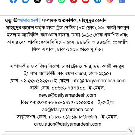
স্বত্ব: ©️
আমার দেশ
| সম্পাদক ও প্রকাশক, মাহমুদুর রহমান
মাহমুদুর রহমান
কর্তৃক ঢাকা ট্রেড সেন্টার (৮ম ফ্লোর), ৯৯, কাজী নজরুল
ইসলাম অ্যাভিনিউ, কারওয়ান বাজার, ঢাকা-১২১৫ থেকে প্রকাশিত এবং
আমার দেশ পাবলিকেশন লিমিটেড প্রেস, ৪৪৬/সি ও ৪৪৬/ডি, তেজগাঁও
শিল্প এলাকা, ঢাকা-১২০৮ থেকে মুদ্রিত।
সম্পাদকীয় ও বাণিজ্য বিভাগ: ঢাকা ট্রেড সেন্টার, ৯৯, কাজী নজরুল
ইসলাম অ্যাভিনিউ, কারওয়ান বাজার, ঢাকা-১২১৫।
ফোন: ০২-৫৫০১২২৫০। ই-মেইল: info@dailyamardesh.com
বার্তা: ফোন: ০৯৬৬৬-৭৪৭৪০০। ই-মেইল:
news@dailyamardesh.com
বিজ্ঞাপন: ফোন: +৮৮০-১৭১৫-০২৫৪৩৪ । ই-মেইল:
ad@dailyamardesh.com
সার্কুলেশন: ফোন: +৮৮০-০১৮১৯-৮৭৮৬৮৭ । ই-মেইল:
circulation@dailyamardesh.com