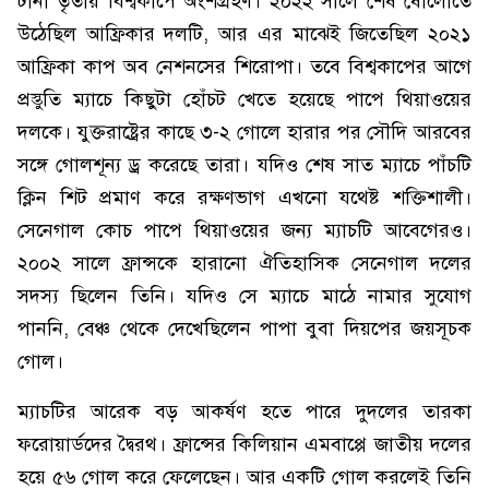
টানা তৃতীয় বিশ্বকাপে অংশগ্রহণ। ২০২২ সালে শেষ ষোলোতে
উঠেছিল আফ্রিকার দলটি, আর এর মাঝেই জিতেছিল ২০২১
আফ্রিকা কাপ অব নেশনসের শিরোপা। তবে বিশ্বকাপের আগে
প্রস্তুতি ম্যাচে কিছুটা হোঁচট খেতে হয়েছে পাপে থিয়াওয়ের
দলকে। যুক্তরাষ্ট্রের কাছে ৩-২ গোলে হারার পর সৌদি আরবের
সঙ্গে গোলশূন্য ড্র করেছে তারা। যদিও শেষ সাত ম্যাচে পাঁচটি
ক্লিন শিট প্রমাণ করে রক্ষণভাগ এখনো যথেষ্ট শক্তিশালী।
সেনেগাল কোচ পাপে থিয়াওয়ের জন্য ম্যাচটি আবেগেরও।
২০০২ সালে ফ্রান্সকে হারানো ঐতিহাসিক সেনেগাল দলের
সদস্য ছিলেন তিনি। যদিও সে ম্যাচে মাঠে নামার সুযোগ
পাননি, বেঞ্চ থেকে দেখেছিলেন পাপা বুবা দিয়পের জয়সূচক
গোল।
ম্যাচটির আরেক বড় আকর্ষণ হতে পারে দুদলের তারকা
ফরোয়ার্ডদের দ্বৈরথ। ফ্রান্সের কিলিয়ান এমবাপ্পে জাতীয় দলের
হয়ে ৫৬ গোল করে ফেলেছেন। আর একটি গোল করলেই তিনি