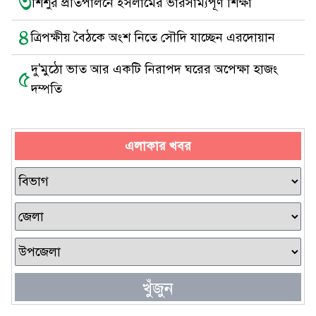
৩
শিশুর প্রতিপালনে ইসলামের ভারসাম্যপূর্ণ শিক্ষা
৪
ত্রিপক্ষীয় বৈঠকে অংশ নিতে সৌদি যাচ্ছেন এরদোয়ান
দু'মুঠো ভাত আর একটি নিরাপদ ঘরের অপেক্ষা হাজং
৫
দম্পতি
এলাকার খবর
খুঁজুন