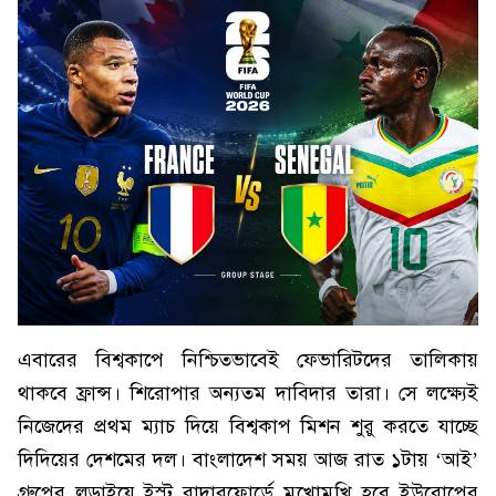
এবারের বিশ্বকাপে নিশ্চিতভাবেই ফেভারিটদের তালিকায়
থাকবে ফ্রান্স। শিরোপার অন্যতম দাবিদার তারা। সে লক্ষ্যেই
নিজেদের প্রথম ম্যাচ দিয়ে বিশ্বকাপ মিশন শুরু করতে যাচ্ছে
দিদিয়ের দেশমের দল। বাংলাদেশ সময় আজ রাত ১টায় ‘আই’
গ্রুপের লড়াইয়ে ইস্ট রাদারফোর্ডে মুখোমুখি হবে ইউরোপের