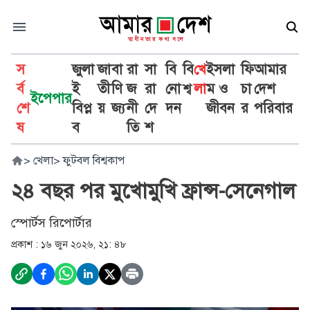
স
জুলা
জা
বা
রা
সা
বি
বি
খে
ইসলা
ফি
আমার
র্ব
ই
তী
ণি
জ
রা
নো
শ্ব
লা
ম ও
চা
দেশ
ইপেপার
শে
বিপ্ল
য়
জ্য
নী
দে
দন
জীবন
র
পরিবার
ষ
ব
তি
শ
>
খেলা
>
ফুটবল বিশ্বকাপ
২৪ বছর পর মুখোমুখি ফ্রান্স-সেনেগাল
স্পোর্টস রিপোর্টার
প্রকাশ :
১৬ জুন ২০২৬, ২১: ৪৮